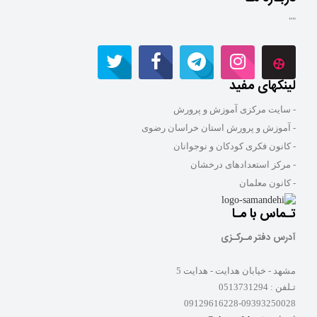
""
لینکهای مفید
- سایت مرکزی آموزش و پرورش
- آموزش و پرورش استان خراسان رضوی
- کانون فکری کودکان و نوجوانان
- مرکز استعدادهای درخشان
- کانون معلمان
تـماس با مـا
آدرس دفتر مـرکـزی
مشهد - خیابان هدایت - هدایت 5
تـلفن :
0513731294
09129616228-09393250028