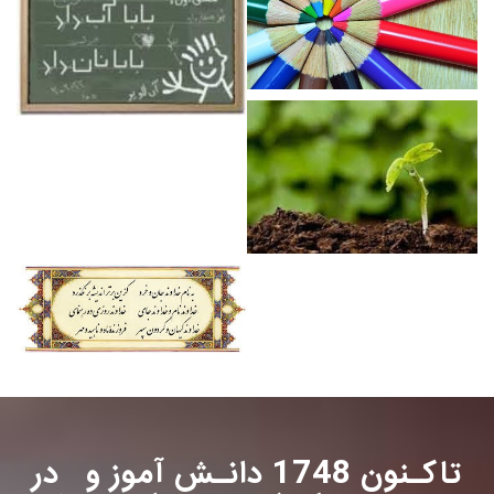
تاکـنون 1748 دانـش آموز و در