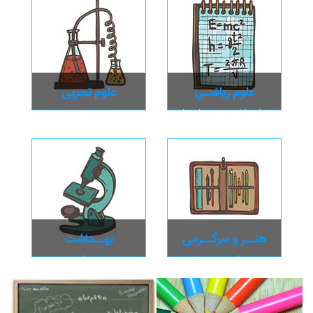
علوم ریاضـی
علوم تجربی
علوم کامپیـوتر، ریاضیـات،
زمین، زیست، شـیمی،
نجـوم
فیـزیک
هنــر و سرگــرمی
بهــداشت
تئاتر و سینمـا ،
مشــاوره و
سـرگرمـی
روانشــناســی