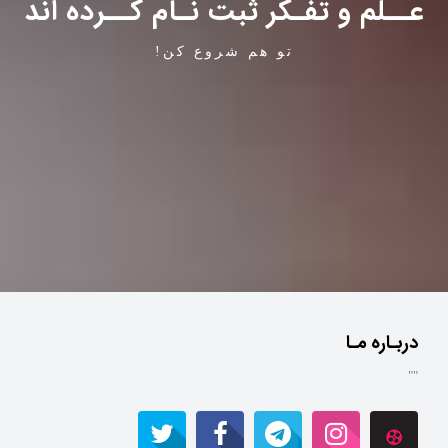
عــلم و تفـکر ثبت نـام کــرده اند
تو هم شروع کن!
دربـاره مـا
""