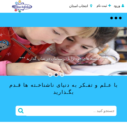
ورود
ثبت نام
انتخاب استان
Toggle
navigation
درخت تو گر بار دانش بگیرد ***** به زیر آوری چرخ
موفقیت یعنی مبارزه تا آخرین نفس ...
نیلوفری را
*** دانسته های خود را با دوستانتان در میان گذارید ***
با عـلم و تفـکر به دنیای ناشناخـته ها قـدم
بگـذارید