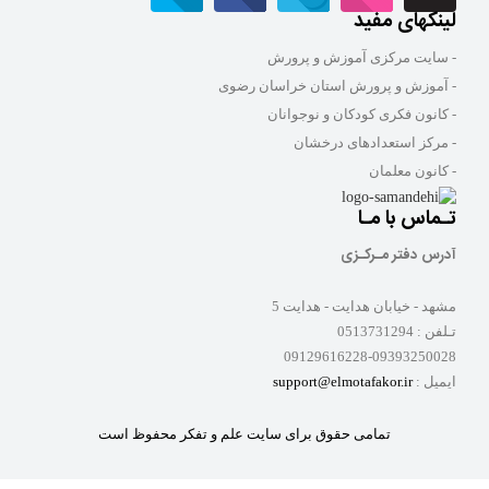
لینکهای مفید
- سایت مرکزی آموزش و پرورش
- آموزش و پرورش استان خراسان رضوی
- کانون فکری کودکان و نوجوانان
- مرکز استعدادهای درخشان
- کانون معلمان
تـماس با مـا
آدرس دفتر مـرکـزی
مشهد - خیابان هدایت - هدایت 5
تـلفن :
0513731294
09129616228-09393250028
ایمیل :
support@elmotafakor.ir
تمامی حقوق برای سایت علم و تفکر محفوظ است