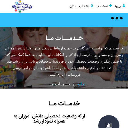
ورود
ثبت نام
انتخاب استان
Toggle
navigation
خـدمــات مـا
خرسندیم که توانسته ایم گامی در جهت ارتباط نزدیکتر میان اولیا دانش آموزان
و مربیان و مسئولین مدرسه ایجاد کنیم. امکانات این سایت به شما کمک می کند
تا ضمن پیگیری وضعیت تحصیلی خود یا فرزندتان، فضای پویایی برای رشد بهتر
استعدادها در اختیار داشته باشید. همراه ما باشید و ما را درامر درسی
فرزندانتان یاری کنید ..
خانه
خـدمــات مـا
خدمـات مـا
ارائه وضعیت تحصیلی دانش آموزان به
همراه نمودار رشد