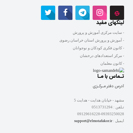
لینکهای مفید
- سایت مرکزی آموزش و پرورش
- آموزش و پرورش استان خراسان رضوی
- کانون فکری کودکان و نوجوانان
- مرکز استعدادهای درخشان
- کانون معلمان
تـماس با مـا
آدرس دفتر مـرکـزی
مشهد - خیابان هدایت - هدایت 5
تـلفن :
0513731294
09129616228-09393250028
ایمیل :
support@elmotafakor.ir