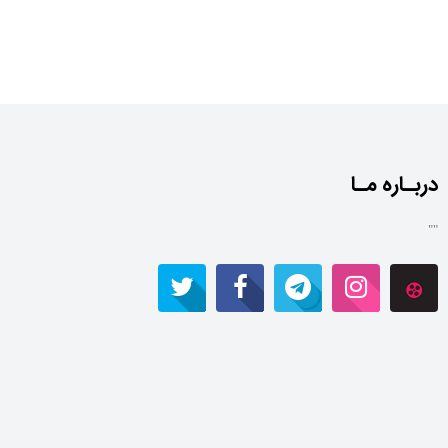
دربـاره مـا
""