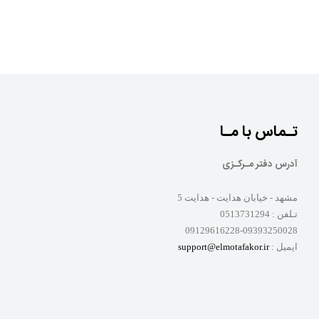
تـماس با مـا
آدرس دفتر مـرکـزی
مشهد - خیابان هدایت - هدایت 5
تـلفن :
0513731294
09129616228-09393250028
ایمیل :
support@elmotafakor.ir