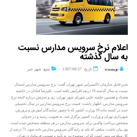
اعلام نرخ سرویس مدارس نسبت
به سال گذشته
نویسنده:
تاریخ: 1397/06/27
منبع: شهر خبر
مدیرعامل سازمان تاکسیرانی شهر تهران گفت: نرخ سرویس مدارس امسال
نسبت به سال گذشته 10 درصد افزایش یافته است .علیرضا قنادان در حاشیه
هشتاد و هفتمین جلسه علنی شورای شهر تهران، ری و تجریش درباره لایحه نرخ
سرویس مدارس، اظهار داشت: قیمت نرخ سرویس مدارس در سال تحصیلی
جدید در کمیته ماده 18 وزارت کشور که با حضور نمایندگان آموزش و پرورش،
شهرداری تهران و وزارت کشور برگزار شد، به تصویب رسید و در جدولی
مشخص پرداخت والدین برای سرویس مدارس در هر منطقه مشخص شده است.
وی بیان داشت: مبلغی که باید به رانندگان سرویس مدارس داده شود، 75 درصد از
کل مبلغ سرویس است که این موضوع نیز به تأیید و تصویب فرمانداری تهران