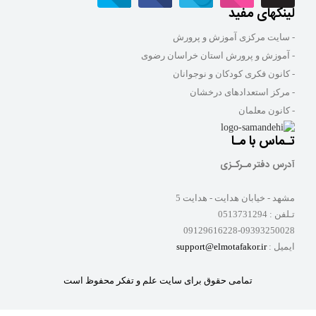
لینکهای مفید
- سایت مرکزی آموزش و پرورش
- آموزش و پرورش استان خراسان رضوی
- کانون فکری کودکان و نوجوانان
- مرکز استعدادهای درخشان
- کانون معلمان
تـماس با مـا
آدرس دفتر مـرکـزی
مشهد - خیابان هدایت - هدایت 5
تـلفن :
0513731294
09129616228-09393250028
ایمیل :
support@elmotafakor.ir
تمامی حقوق برای سایت علم و تفکر محفوظ است