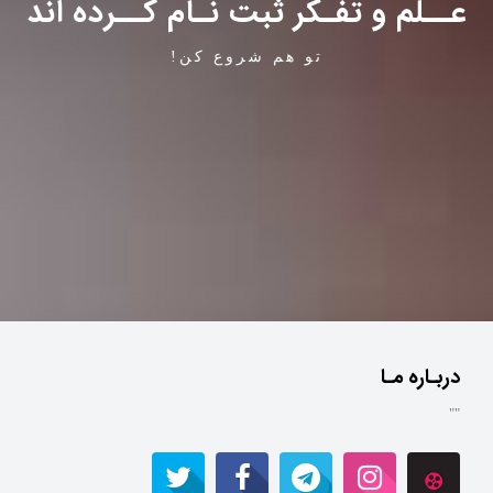
عــلم و تفـکر ثبت نـام کــرده اند
تو هم شروع کن!
دربـاره مـا
""