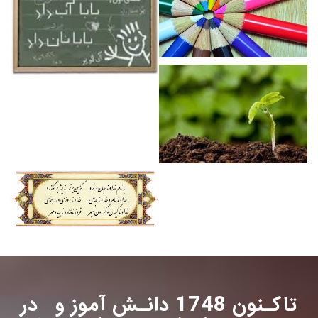
تاکـنون 1748 دانـش آموز و در