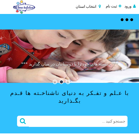
ورود
ثبت نام
انتخاب استان
Toggle
navigation
درخت تو گر بار دانش بگیرد ***** به زیر آوری چرخ
موفقیت یعنی مبارزه تا آخرین نفس ...
نیلوفری را
*** دانسته های خود را با دوستانتان در میان گذارید ***
با عـلم و تفـکر به دنیای ناشناخـته ها قـدم
بگـذارید