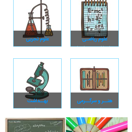
علوم ریاضـی
علوم تجربی
علوم کامپیـوتر، ریاضیـات،
زمین، زیست، شـیمی،
نجـوم
فیـزیک
هنــر و سرگــرمی
بهــداشت
تئاتر و سینمـا ،
مشــاوره و
سـرگرمـی
روانشــناســی