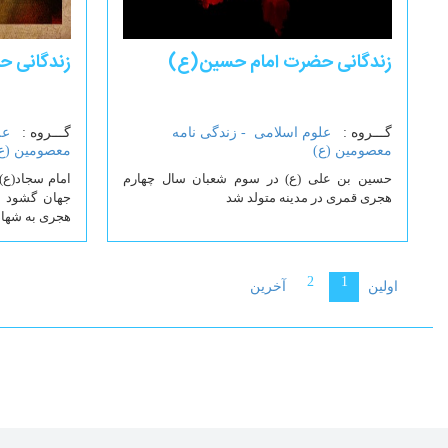
زندگانی حضرت امام حسین(ع)
زندگانی ح
گـــروه :
علوم اسلامی -
زندگی نامه
گـــروه :
عل
معصومین (ع)
معصومین (ع
حسین بن علی (ع) در سوم شعبان سال چهارم
امام سجاد(ع
هجری قمری در مدینه متولد شد
جهان گشود و 
هجری به شها
2
1
اولین
آخرین