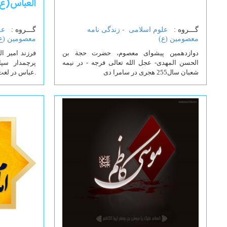
العباس(ع
گـــروه :
علوم اسلامی -
زندگی نامه
گـــروه :
عل
معصومین (ع)
معصومین (ع
دوازدهمین پیشواى معصوم، حضرت حجة بن
فرزند امير ال
الحسن المهدى- عجل الله تعالى فرجه - در نیمه
پرچمدار سپا
شعبان سال255 هجرى در سامرا دی
.عباس در لغت