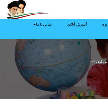
وره
آموزش آنلاین
تماس با ما
می گردد ***.