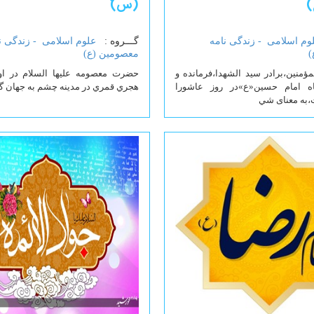
)
(س)
وم اسلامی -
زندگی نامه
گـــروه :
علوم اسلامی -
زندگی ن
)
معصومین (ع)
مؤمنين،برادر سيد الشهدا،فرمانده و
ه امام حسين«ع»در روز عاشورا
هجري قمري در مدينه چشم به جهان گ
،به معناى شي