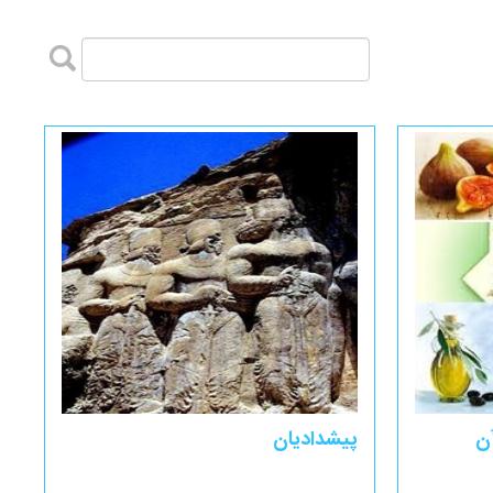
ن
پیشدادیان