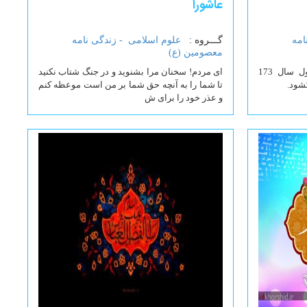
عاشورا
امه
گـــروه :
علوم اسلامی -
زندگی نامه
معصومین (ع)
حضرت معصومه عليها السلام در اول سال 173
ای مردم! سخنان مرا بشنوید و در جنگ شتاب نکنید
شود.
تا شما را به آنچه حق شما بر من است موعظه کنم
و عذر خود را برای ش