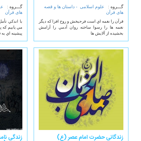
گـــروه :
علوم اسلامی -
داستان ها و قصه
گـــروه :
عل
های قرآن
های قرآن
قرآن را نغمه اي است فرحبخش و روح افزا كه ديگر
با اندكي تأمل
نغمه ها را رسوا ساخته روان آدمي را آرامش
مي يابيم كه پ
بخشيده از آلايش ها
پيشينه اي به 
زندگانی حضرت امام عصر (ع)
زندگی نام