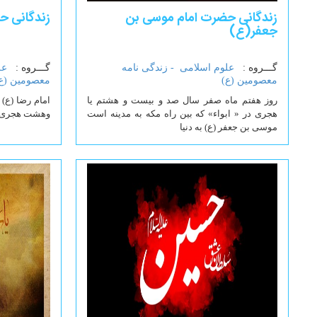
زندگانی حضرت امام موسی بن
زندگانی ح
جعفر(ع)
گـــروه :
علوم اسلامی -
زندگی نامه
گـــروه :
عل
معصومین (ع)
معصومین (ع
روز هفتم ماه صفر سال صد و بیست و هشتم یا
امام رضا (ع)
هجری در « ابواء» که بین راه مکه به مدینه است
وهشت هجری در
موسی بن جعفر (ع) به دنیا