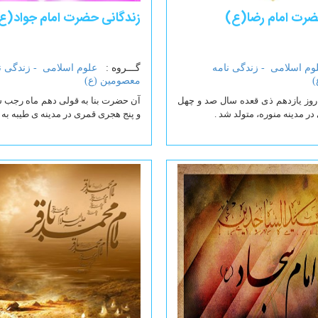
ضرت امام رضا(ع)
زندگانی حضرت امام جواد(ع
وم اسلامی -
زندگی نامه
گـــروه :
علوم اسلامی -
زندگی ن
)
معصومین (ع)
 روز یازدهم ذی قعده سال صد و چهل
آن حضرت بنا به قولی دهم ماه رجب س
 مدینه منوره، متولد شد .
و پنج هجری قمری در مدینه ی طیبه به دن