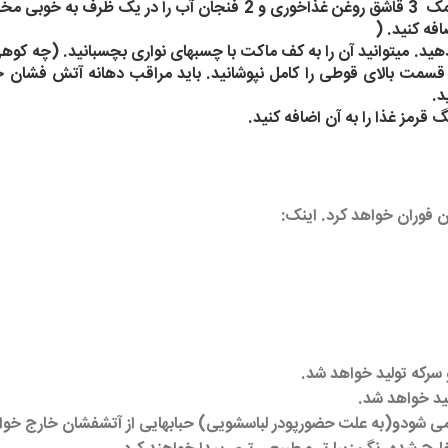
نخست مخروط آتش فشان را بسازیم.6 پیمانه آرد 2 پیمانه نمک 3 قاشق 
فه کنید. (
ر دهید. میتوانید آن را به کف ماکت با چسبهای نواری بچسبانید. (چه کو
مت بالای قوطی را کامل نپوشانید. باید مراقب دهانه آتش فشان خود 
د.
 فوران خواهد کرد. اینک:
سرکه تولید خواهد شد.
ید خواهد شد.
د می شودو(به علت حضورپودر لباسشویی) حبابهایی از آتشفشان خارج خو