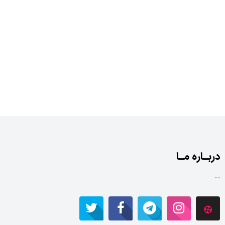
دربـاره مـا
""