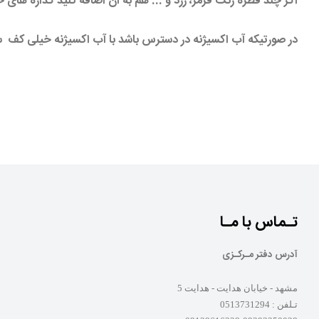
اگر چند قطره رنگ قرمز، زرد و ... هم به آن اضافه کنید گدازه های 
در صورتیکه آب اکسیژنه در دسترس باشد با آب اکسیژنه خیلی کف س
تـماس با مـا
آدرس دفتر مـرکـزی
مشهد - خیابان هدایت - هدایت 5
تـلفن :
0513731294