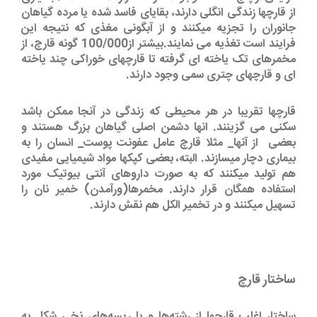
از قارچها زندگی انگلی دارند، بقایای فاسد شده یا مرده گیاهان
جانوران را تجزیه میکنند و از آبگونی مغذی که نتیجه این
فرایند است تغذیه می نمایند.بیشتر از100/000 گونه قارچ، از
مخمرهای تک یاخته ای گرفته تا قارچهای خوراکی چند یاخته
ای و قارچهای چتری سمی وجود دارند.
قارچها تقریبا در هر محیطی که زندگی در آنجا ممکن باشد
سکنی می گزینند. انها دشمن اصلی گیاهان بزرگ هستند و
بعضی از آنها_ مثلا قارچ عامل عفونت پوست_ انسان را به
بیماری دچار میسازند. البته، بعضی کپکها مواد شیمیایی مفیدی
هم تولید میکنند که به صورت داروهای آنتی بیوتیک مورد
استفاده همگان قرار دارند. مخمرها(ورآمدن) خمیر نان را
تسهیل میکنند و در تخمیر الکل هم نقش دارند.
ساختار قارچ
ساختار اغلب قارچها از رشته‌ها و یا ریسه‌های نخی شکل به