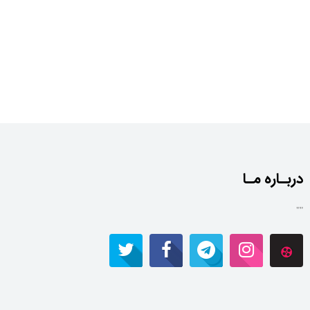
دربـاره مـا
""