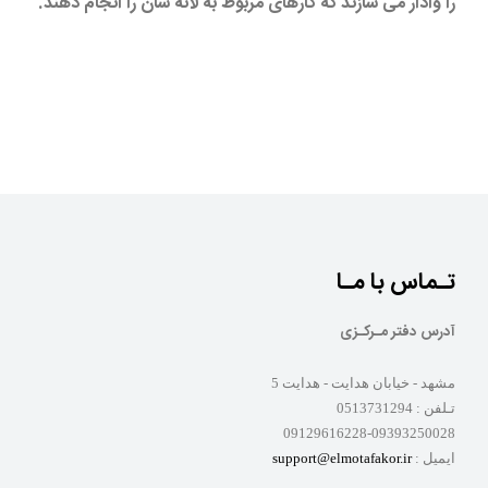
را وادار می سازند که کارهای مربوط به لانه شان را انجام دهند.
تـماس با مـا
آدرس دفتر مـرکـزی
مشهد - خیابان هدایت - هدایت 5
تـلفن :
0513731294
09129616228-09393250028
ایمیل :
support@elmotafakor.ir