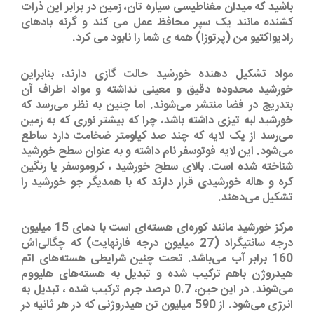
باشید که میدان مغناطیسی سیاره تان، زمین در برابر این ذرات
کشنده مانند یک سپر محافظ عمل می کند و گرنه بادهای
رادیواکتیو من (پرتوزا) همه ی شما را نابود می کرد.
مواد تشکیل دهنده خورشید حالت گازی دارند، بنابراین
خورشید محدوده دقیق و معینی نداشته و مواد اطراف آن
بتدریج در فضا منتشر می‌شوند. اما چنین به نظر می‌رسد که
خورشید لبه تیزی داشته باشد، چرا که بیشتر نوری که به زمین
می‌رسد از یک لایه که چند صد کیلومتر ضخامت دارد ساطع
می‌شود. این لایه فوتوسفر نام داشته و به عنوان سطح خورشید
شناخته شده است. بالای سطح خورشید ، کروموسفر یا رنگین
کره و هاله خورشیدی قرار دارند که با همدیگر جو خورشید را
تشکیل می‌دهند.
مرکز خورشید مانند کوره‌ای هسته‌ای است با دمای 15 میلیون
درجه سانتیگراد (27 میلیون درجه فارنهایت) که چگالی‌اش
160 برابر آب می‌باشد. تحت چنین شرایطی هسته‌های اتم
هیدروژن باهم ترکیب شده و تبدیل به هسته‌های هلیووم
می‌شوند. در این حین، 0.7 درصد جرم ترکیب شده ، تبدیل به
انرژی می‌شود. از 590 میلیون تن هیدروژنی که در هر ثانیه در