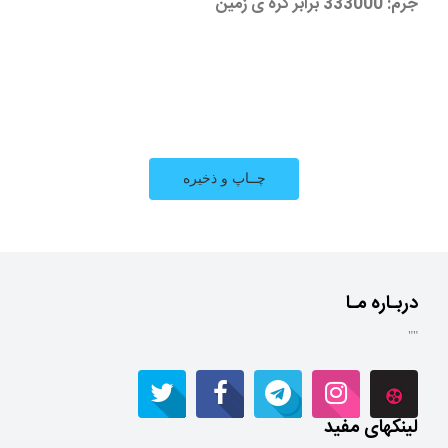
جرم: 333000 برابر کره ی زمین
دربـاره مـا
""
لینکهای مفید