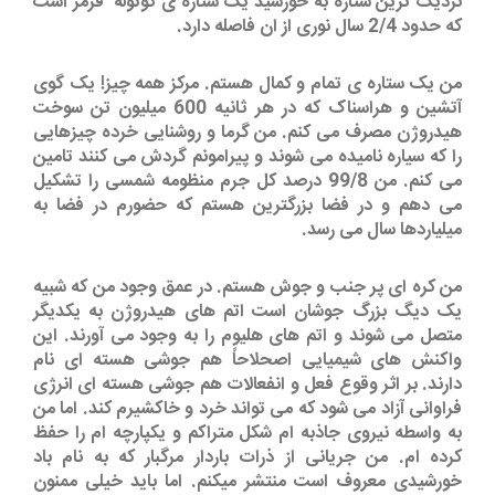
نزدیک ترین ستاره به خورشید یک ستاره ی کوتوله قرمز است
که حدود 2/4 سال نوری از ان فاصله دارد.
من یک ستاره ی تمام و کمال هستم. مرکز همه چیز! یک گوی
آتشین و هراسناک که در هر ثانیه 600 میلیون تن سوخت
هیدروژن مصرف می کنم. من گرما و روشنایی خرده چیزهایی
را که سیاره نامیده می شوند و پیرامونم گردش می کنند تامین
می کنم. من 99/8 درصد کل جرم منظومه شمسی را تشکیل
می دهم و در فضا بزرگترین هستم که حضورم در فضا به
میلیاردها سال می رسد.
من کره ای پر جنب و جوش هستم. در عمق وجود من که شبیه
یک دیگ بزرگ جوشان است اتم های هیدروژن به یکدیگر
متصل می شوند و اتم های هلیوم را به وجود می آورند. این
واکنش های شیمیایی اصحلاحاً هم جوشی هسته ای نام
دارند. بر اثر وقوع فعل و انفعالات هم جوشی هسته ای انرژی
فراوانی آزاد می شود که می تواند خرد و خاکشیرم کند. اما من
به واسطه نیروی جاذبه ام شکل متراکم و یکپارچه ام را حفظ
کرده ام. من جریانی از ذرات باردار مرگبار که به نام باد
خورشیدی معروف است منتشر میکنم. اما باید خیلی ممنون