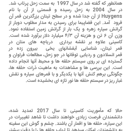
همانطور که گفته شد در سال 1997 به سمت زحل پرتاب شد.
در سال 2004 به زحل رسیده و قسمتی از آن با نام
Huygens از آن جدا شده و در سطح تیتان بزرگترین قمر آن
فرود آمد. این فضاپیما برای رسیدن به مدار مطلوب دوبار از
گرانش سیاره زهره و یک بار از گرانش زمین استفاده نمود.
وزن آن ۶ تن و هزینه آن ۴/۳ میلیارد دلار برآورد شده است.
کاسینی علاوه بر نقشه برداری دریاچه های متان در
قمر تیتان، شناسایی آبفشانهای یخی بیرون زده در
قمر انسلادون و ردیابی توفانها در جو زحل، مطالعات فراوان و
گسترده ای بر روی سیستم حلقه ها و محیط آنها انجام داده
است. این بررسی ها و مشاهدات به ماهیت ذرات حلقه ها،
چگونگی برهم کنش آنها با یکدیگر و با قمرهای سیاره و نقش
غبار ریز در سیستم حلقه ها نور تازه ای بخشیده است.
حالا که مأموریت کاسینی تا سال 2017 تمدید شده،
دانشمندان فرصت زیادی خواهند داشت تا شاهد تغییرات در
این سیاره، حلقه ها و اقمار آن باشند. چشم و گوش این سفینه
به دانشمندان امکان میدهد تا ارباب حلقه ها را با دقت بیشتر