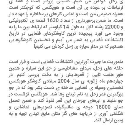
ی زحل گردش می کنیم. کاسینی بزرگتر است و همه ی
ارتباطات بر عهده ی آن است و هویگنس که کوچکتر است
همراه صمیمی من است و تمامی کارهای پرمخاطره را عهده دار
است. ما ضمن برخورداری از تعداد 1630 قطعه ی الکترونیکی
و 22000 رشته کابل به طول 14 کیلومتر که ارتباط بین ما را به
وجود می آورد پیچیده ترین کاوشگرهای فضایی در تاریخ
اکتشافات فضایی به شمار می آییم و نخستین کاوشگرهایی
هستیم که در مدار سیاره ی زحل گردش می کنیم!
ماموریت ما جیرت آورترین اکتشافات فضایی است و قرار است
حلقه های زحل، میدان مغناطیسی و جو این سیاره و همین
طور هفت تایی از قمرهایش را به دقت بررسی کنیم. در
چهاردهم ماه ژانویه ی سال 2004 میلادی کاوشگر هویگنس
نخستین وسیله ی فضایی ساخته ی دست بشر بود که در جو
بزرگترین قمر زحل به نام تیتان رها شد. هویگنس توانست در
جو غلیظ و ابرهای چرخان این قمر نفوذ کند و ضمن تحمل
دمای 18000 درجه ی سانتیگراد، تصویرهای تماشایی و
شگفتی آوری از دریاچه های گاز متان مایع تیتان تهیه و به
زمین ارسال کند.