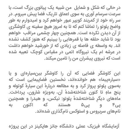
در حالی که شکل و شمایل من شبیه یک پیانوی بزرگ است، با
سرعت سرسام آوری به سوی اعماق تاریک فضا پیش میروم. در
سر راه خود از کمربند کویپر عبور خواهم کرد و امیدوارم به طور
واضح پلوتو را تماشا کنم که تا به امروز هیچ سفینه ی کاوشگری
از آن دیدن نکرده است. همچنین چهار چشمی مراقب خواهم
بود تا شاید حلقه ها یا قمرهایی را ببینیم که هنوز کشف نشده
اند. به واسطه ی فاصله ی زیادی که از خورشید خواهم داشت
در عرشه ام یک نیروگاه اتمی در مقیاس کوچک تعبیه شده
است که نیروی پیشران من را تامین میکند.
این کاوشگر فضایی که آن را کاوشگر بین‌سیاره‌ای و یا
«سیاره‌پیما» هم خوانده‌اند، نخستین فضاپیمایی است که
به‌سوی پلوتو پرواز کرد و به مطالعه دربارهٔ این سیارهٔ کوتوله و
پنج ماهِ تا کنون شناخته‌شدهٔ آن، به‌ویژه شارون، پرداخت.
ماه‌های دیگرِ شناخته‌شدهٔ پلوتو: نیکس، و هیدرا و همچنین
پی۴ و پی۵ هستند که اکنون به
نام‌های سربروس و استوکس نام‌گذاری شده‌اند.
آزمایشگاه فیزیک عملیِ دانشگاه جانز هاپکینز در این پروژه