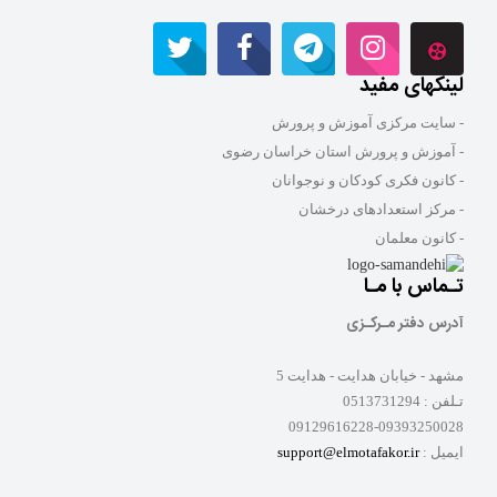
لینکهای مفید
- سایت مرکزی آموزش و پرورش
- آموزش و پرورش استان خراسان رضوی
- کانون فکری کودکان و نوجوانان
- مرکز استعدادهای درخشان
- کانون معلمان
تـماس با مـا
آدرس دفتر مـرکـزی
مشهد - خیابان هدایت - هدایت 5
تـلفن :
0513731294
09129616228-09393250028
ایمیل :
support@elmotafakor.ir