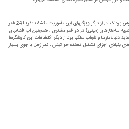
کاوشگرها به بررسی دقیق سیارات گازی ، اقمارشان ، میدان مغناطیسی و جاذبه آن ، محاسبه دقیق گرانش و همچنین حلقه‌های زحل و اورانوس پرداختند. از دیگر ویژگیهای این مأموریت ، کشف تقریبا 24 قمر
 (شبیه ساختارهای زمینی) در دو قمر مشتری ، همچنین آب فشانهای
 دنباله‌دارها و شهاب سنگها بود از دیگر اکتشافات این کاوشگرها
م و چگالی بیش از 17 قمر را محاسبه نمایند و همچنین ساختارهای بنیادی اجزای تشکیل دهنده جو تیتان ، قمر زحل با جوی بسیار