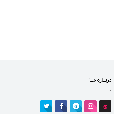
دربـاره مـا
""