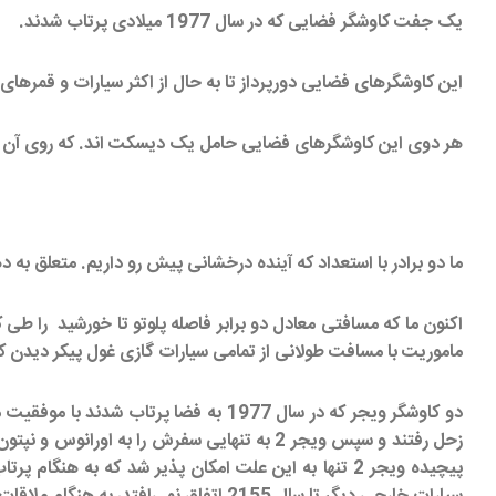
یک جفت کاوشگر فضایی که در سال 1977 میلادی پرتاب شدند.
این کاوشگرهای فضایی دورپرداز تا به حال از اکثر سیارات و قمره
هر دوی این کاوشگرهای فضایی حامل یک دیسکت اند. که روی آن 
ما دو برادر با استعداد که آینده درخشانی پیش رو داریم. متعلق به دهه ی دیگری هستیم. من ویجر1 پس از دیدار با سی
ماموریت با مسافت طولانی از تمامی سیارات گازی غول پیکر دیدن کند. پیش از آن که سیستم های
دو کاوشگر ویجر که در سال 1977 به فضا پرتاب شدند با موفقیت مأموریت کاوش مشتری ٬
زحل رفتند و سپس ویجر 2 به تنهایی سفرش را ب
پیچیده ویجر 2 تنها به این علت امکان پذیر شد که به 