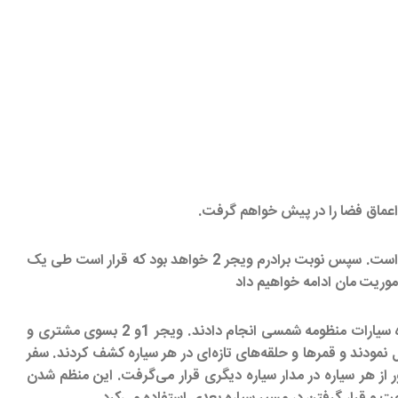
اکنون ما که مسافتی معادل دو برابر فاصله پلوتو تا خورشید را طی کرده ایم دور پروازترین سفینه هایی هستیم که تا به امروز انسان ساخته است. سپس نوبت برادرم ویجر 2 خواهد بود که قرار است طی یک
٬ سیاره اورانوس و نپتون را تا انتهای حوزه سیارات منظومه شمسی انجام دادند. ویجر 1و 2 بسوی مشتری و
شان ارسال نمودند و قمرها و حلقه‌های تازه‌ای در هر سیاره کشف کردند. سفر
ز عبور از هر سیاره در مدار سیاره دیگری قرار می‌گرفت. این منظم شدن