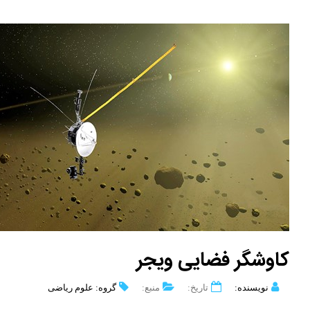
کاوشگر فضایی ویجر
نویسنده:
تاریخ:
منبع:
گروه: علوم ریاضی