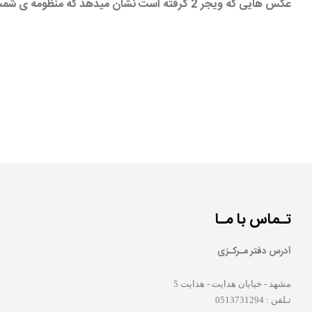
عکس هایی که ویجر 2 گرفته است نشان میدهد که منظومه ی شمسی حالت مچاله شده دارد تا انکه شکل گرد داشته باشد
تـماس با مـا
آدرس دفتر مـرکـزی
مشهد - خیابان هدایت - هدایت 5
تـلفن :
0513731294