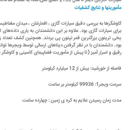
سیارات خارجی دیگر تا سال 2155 اتفاق نمی‌افتد، به هنگام ملاقات با هر سیاره سفینه از جاذبه هر کدام از آن غولهای گازی برای افزایش سرعت و قرار گرفتن در مسیر سیاره بعدی استفاده می‌کرد.
مأموریتها و نتایج کشفیات
برای سیارات گازی بود. علاوه بر این دانشمندان به یاری داده‌ها
یخی تریتون بزرگترین قمر نپتون پی بردند. همچنین کشف تعداد زیاد
رقیق و اسرار آمیز (تا پیش از مأموریت فضاپیمای کاسینی و کاوشگر 
فاصله از خورشید: بیش از 12 میلیارد کیلومتر
سرعت ویجر1: 99936 کیلومتر بر ساعت
مدت زمان رسیدن علایم به کره ی زمین : چهارده ساعت