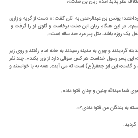
تلاف نظر پدید آمد« ریان بن صلت»،
داختند؛ یونس بن عبدالرحمن به آنان گفت :« دست از گریه و زاری
رسیم». در این هنگام ریان ابن صلت برخاست و گلوی او را گرفت و
فل یک روزه باشد، مثل پیر مرد صد ساله است».
نه گردیدند و چون به مدینه رسیدند به خانه امام رفتند و روی زیر
این پسر رسول خداست هر کس سوالی دارد از وی بکند». چند نفر
 و گفت:«این ابو جعفر(ع) است که می آید». همه به پا خواستند و
وی شما عبدالله چنین و چنان فتوا داد».
نسته به بندگان من فتوا دادی؟».
گردید.