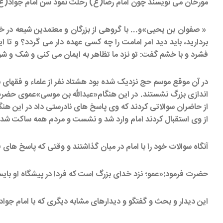
مورخان می نویسند چون امام رضا(ع) رحلت نمود سن امام جواد(ع) ن
« صفوان بن یحیی»و... با گروهی از بزرگان و معتمدین شیعه در خا
بردارید، باید دید امر امامت را چه کسی عهده دار می گردد؟ و تا
فشرد و با خشم گفت: تو نزد ما تظاهر به ایمان می کنی و شک و شرک
در آن موقع موسم حج نزدیک شده بود هشتاد نفر از علماء و فقهای بغ
اندازی بزرگ نشستند. در این هنگام«عبدالله بن موسی»عموی حضر
از حاضران سوالاتی کردند که وی پاسخ های نادرستی داد در این هن
از وی استقبال کردند امام وارد شد و نشست و مردم همه ساکت شدن
آنگاه سوالات خود را با امام در میان گذاشتند و وقتی که پاسخ های 
حضرت فرمود:«عمو؛ نزد خدای بزرگ است که فردا در پیشگاه او بایستی 
این دیدار و بحث و گفتگو و دیدارهای مشابه دیگری که با امام جو