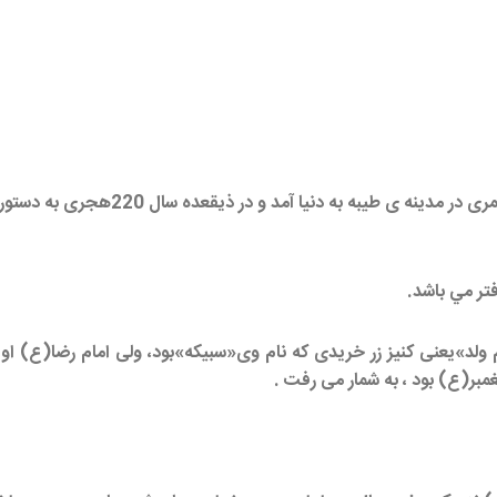
 در ذيقعده سال 220هجری به دستور معتصم به وسیله ی زهر به شهادت رسید.
فتر مي باشد.
د»یعنی کنیز زر خریدی که نام وی«سبیکه»بود، ولی امام رضا(ع) او ر
غمبر(ع) بود ، به شمار می رفت .