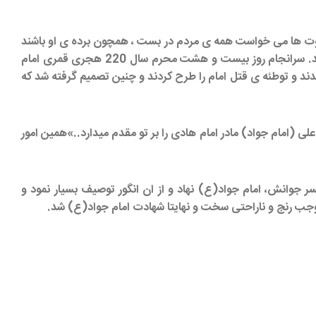
ند سایر طاغوت ها می خواست همه ی مردم در بست ، همچون برده ی او باشند
و شخص دیگری دارای شخصیت و پیرو نباشد، تصمیم گرفت امام جواد(ع) را که در مدینه ، دارای شخصیت و مقام بود به بغداد احضار کند. سرانجام روز بیست و هشت محرم سال 220 هجری قمری امام
د و توطئه ی قتل امام را طرح کردند و چنین تصمیم گرفته شد که
ی (امام جواد) مادر امام هادی را بر تو مقدم میدارد..»همین امور
ر جوانش، امام جواد(ع) نهاد و از ان انگور توصیف بسیار نمود و
موجب رنج و ناراحتی سخت و نهایتا شهادت امام جواد(ع) شد.