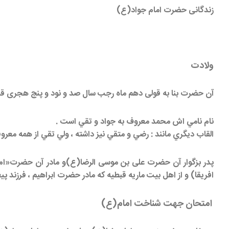
زندگانی حضرت امام جواد(ع)
ولادت
آن حضرت بنا به قولی دهم ماه رجب سال صد و نود و پنج هجری قمری در مدینه ی طیبه به دنیا آمد و
نام نامي اش محمد معروف به جواد و تقي است .
القاب ديگري مانند : رضي و متقي نيز داشته ، ولي تقي از همه معرو
پدر بزگوار آن حضرت علی بن موسی الرضا(ع)و مادر آن حضرت«ام ول
افریقا) و از اهل بیت ماریه قبطیه که مادر حضرت ابراهیم ، فرزند پی
امتحان جهت شناخت امام(ع)