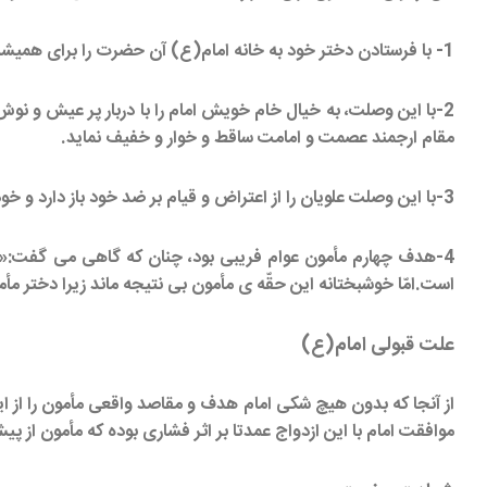
1- با فرستادن دختر خود به خانه امام(ع) آن حضرت را برای همیشه دقیقا زیر نظر داشته باشد و از کارهای او بی خبر نماند.
2-با این وصلت، به خیال خام خویش امام را با دربار پر عیش و نوش 
مقام ارجمند عصمت و امامت ساقط و خوار و خفیف نماید.
3-با این وصلت علویان را از اعتراض و قیام بر ضد خود باز دارد و خود را دوستدار و علاقه مند به آنان وانمود کند.
4-هدف چهارم مأمون عوام فریبی بود، چنان که گاهی می گفت:« م
است.امّا خوشبختانه این حقّه ی مأمون بی نتیجه ماند زیرا دختر مأم
علت قبولی امام(ع)
از آنجا که بدون هیچ شکی امام هدف و مقاصد واقعی مأمون را از 
موافقت امام با این ازدواج عمدتا بر اثر فشاری بوده که مأمون از پی