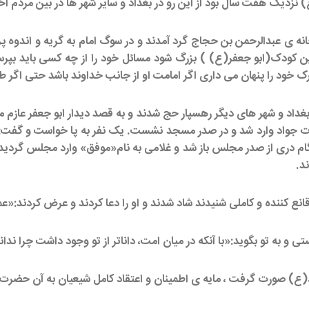
زدیک هفت سال بود از این رو در بغداد و سایر شهر ها در بین مردم اخ
نه ی عبدالرحمن بن حجاج گرد آمدند و در سوگ امام به گریه و اندوه پر
 این کودک(ابو جعفر(ع) ) بزرگ شود مسائل خود را از چه کسی باید بپ
 خود را پنهان می داری اگر امامت او از جانب خداوند باشد حتی اگر ط
داد و شهر های دیگر رهسپار حج شدند و به قصد دیدار ابو جعفر عازم مدی
ت جواد وارد شد و در صدر مسجد نشست. یک نفر به پا خواست و گفت:«
گام دری از صدر مجلس باز شد و غلامی به نام«موفق» وارد مجلس گردید
د.
قانع کننده و کاملی شنیدند شاد شدند و او را دعا کردند و عرض کردند:«عم
و به تو بگوید:«با آنکه در میان امت، داناتر از تو وجود داشت چرا ندا
اد(ع) صورت گرفت ، مایه ی اطمینان و اعتقاد کامل شیعیان به آن حضرت 