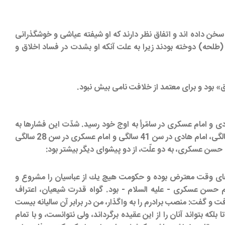
 سخن داده‏ اند و اتفاق نظر دارند كه او شيفته عياشى و خوشگذرانى
» (طلحه) دوخته بودند زيرا به علت آنكه او بشدت در فساد اخلاق و
» بود و براى معتمد از خلافت نامى بيش نبود.
دى و امام عسكرى در سامّرأ به اوج خود رسيد. شدّت اين فشارها به
قدرى بود كه سه پيشواى بزرگ شيعه كه در مركز حكومت آنها (سامّرأ) مى‏زيستند، با عمر كوتاهى جام شهادت نوشيدند: امام جواد در سن 25 سالگى، امام هادى در سن 41 سالگى و امام عسكرى در سن 28 سالگى
 خلفاى وقت معترض بوده و حكومت هيچ يك از عباسيان را مشروع و
ام حسن عسكرى - عليه السلام - بود. گواه قدرت شيعيان، اعتراف
و گفت: منصب برادرم را به واگذار، من در برابر آن ساليانه بيست
بلكه بتواند آنان را از اين عقيده برگرداند، ولى نتوانست، و با تمام