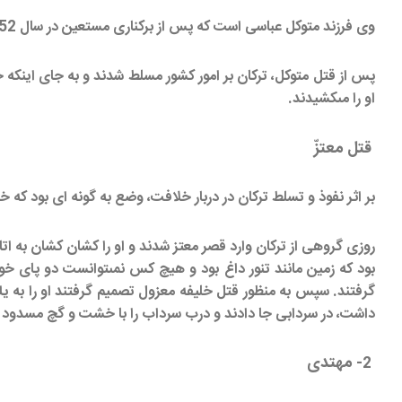
وى فرزند متوكل عباسى است كه پس از بركنارى مستعين در سال 252 زمام امور را به دست گرفت و راه پيشينيان را تعقيب كرد.
پس از قتل متوكل، تركان بر امور كشور مسلط شدند و به جاى اينكه خليف
او را مى‏كشيدند.
قتل معتزّ
بر اثر نفوذ و تسلط تركان در دربار خلافت، وضع به گونه‏ اى بود كه
روزى گروهى از تركان وارد قصر معتز شدند و او را كشان كشان به اتاق
بود كه زمين مانند تنور داغ بود و هيچ كس نمى‏توانست دو پاى خود ر
گرفتند. سپس به منظور قتل خليفه معزول تصميم گرفتند او را به يك 
داشت، در سردابى جا دادند و درب سرداب را با خشت و گچ مسدود كر
مهتدى
2-