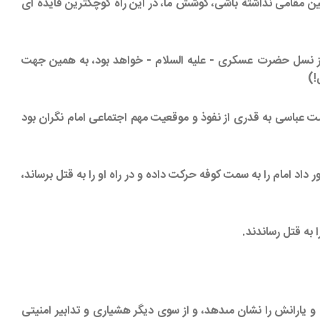
ين مقامى نداشته باشى، كوشش ما، در اين راه كوچكترين فايده ‏اى
ست، از نسل حضرت عسكرى - عليه السلام - خواهد بود، به همين جهت
!)
ومت عباسى به قدرى از نفوذ و موقعيت مهم اجتماعى امام نگران بود
د امام را به سمت كوفه حركت داده و در راه او را به قتل برساند،
 به قتل رساندند.
 يارانش را نشان مى‏دهد، و از سوى ديگر هشيارى و تدابير امنيتى