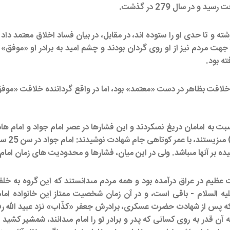
 و تا حدى او را ستوده ‏اند، در مقابل، در بيان فساد اخلاق معتمد داد
ن جهت مردم نيز از او روى گردان بودند و چشم اميد به برادر او «موفق
ه بود.
 خلافت بظاهر در دست «معتمد» بود، اما در واقع گرداننده خلافت «موفق
ت به امامان دريغ نمى‏كردند و اين فشارها در عصر امام جواد و امام ها
ت عظيم در عراق درآمده بود و همه مردم مى‏دانستند كه اين گروه به
 عليه السلام - باقى است، و در آن زمان شخصيت ممتاز اين خانواده ام
ه پس از شهادت حضرت عسكرى، برادرش جعفر «كذّاب» نزد عبيد الله رفت 
ن قدر به روى كسانى كه پدر و برادر تو را امام مى‏دانند، شمشير كشيد تا 