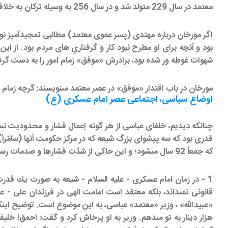
معتمد در سال 229 متولد شد و در سال 256 به وسيله تركان به خلافت رسيد و در سال 279 در گذشت.
اگر مورخان درباره مهتدى (پسر عموى معتمد) مطالبى تمجيدآميز نوشته
بود و آنچه براى او مطرح نبود كار و گرفتاري هاى مردم بود. از اي
شهوات غوطه ور شده بود، برادرش «موفق» زمام امور را به دست گرفت
مورخان در باب اقتدار «موفق» در عصر معتمد مى‏نويسند: گرچه زمام
اوضاع سياسى، اجتماعى عصر امام عسكرى (ع)
چنانكه ديديم، خلفاى عباسى از هر گونه اِعمال فشار و محدوديت نسب
كه جمعاً 92 سال مى‏شود؛ و اين حاكى از شدّت فشارها و صدمات رسيده بر آنها مى‏باشد. ولى در اين ميان، فشارها و محدوديت هاى زمان امام حسن عسكرى، به دو علّت، از دو پيشواى ديگر بيشتر بود:
1 - در زمان امام عسكرى - عليه السلام - شيعه به صورت يك قدر
قانونى نمى‏داند، بلكه معتقد است امامت الهى در فرزندان على -
«عبيدالله» ، وزير «معتمد» عباسى، به اين موضوع است. توضيح اينك
هزار دينار به تو مى‏دهم. وزير به او پرخاش كرد و گفت: احمق! خليفه آ