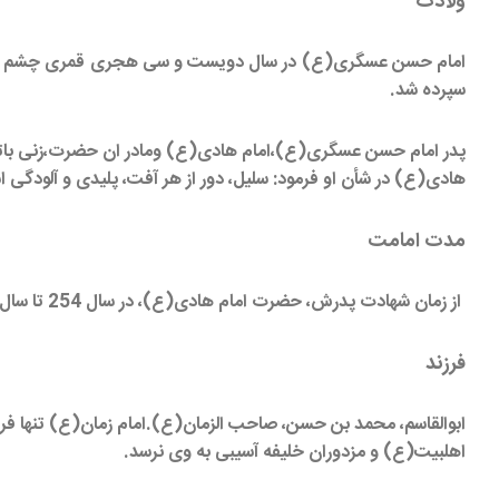
ولادت
امام حسن عسگری(ع) در سال دویست و سی هجری قمری چشم به جه
سپرده شد.
پدر امام حسن عسگری(ع)،امام هادی(ع) ومادر ان حضرت،زنی باتقوا 
هادى(ع) در شأن او فرمود: سليل، دور از هر آفت، پليدى و آلودگى 
مدت امامت
از زمان شهادت پدرش، حضرت امام هادى(ع)، در سال 254 تا سال 260هجرى، نزديك به شش سال.
فرزند
ابوالقاسم، محمد بن حسن، صاحب الزمان(ع).امام زمان(ع) تنها فرز
اهل‏بيت(ع) و مزدوران خليفه ‏آسيبى به وى نرسد.