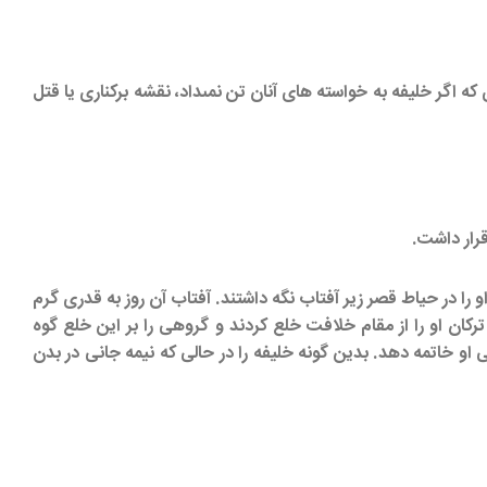
كه اگر خليفه به خواسته‏ هاى آنان تن نمى‏داد، نقشه بركنارى يا قتل
قرار داشت.
و را در حياط قصر زير آفتاب نگه داشتند. آفتاب آن روز به قدرى گرم
 تركان او را از مقام خلافت خلع كردند و گروهى را بر اين خلع گوه
 او خاتمه دهد. بدين گونه خليفه را در حالى كه نيمه جانى در بدن