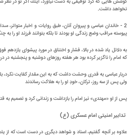
كوشش هايى كه كرد توفيقى به دست نياورد، اينك اگر تو در نظر شيع
نخواهد داشت.
2 - خاندان عباسى و پيروان آنان، طبق روايات و اخبار متواتر، 
پيوسته مراقب وضع زندگى او بودند تا بلكه بتوانند فرزند او را به 
به دلائل ياد شده در بالا، فشار و اختناق در مورد پيشواى يازدهم 
كه امام را ناگزير كرده بود هر هفته روزهاى دوشنبه و پنجشنبه در در
دربار عباسى به قدرى وحشت داشت كه به اين مقدار كفايت نكرد، بلكه
ولى پس از سه روز، تركان، خودِ او را به هلاكت رساندند
پس از او «مهتدى» نيز امام را بازداشت و زندانى كرد و تصميم به ق
تدابير امنيتى امام عسكرى (ع)
علاوه بر آنچه گفتيم، اسناد و شواهد ديگرى در دست است كه از يك 