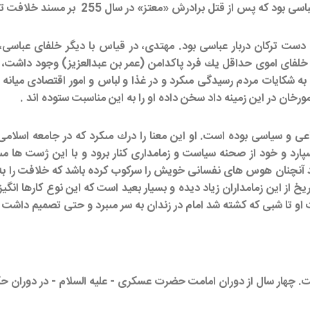
ز قتل برادرش «معتز» در سال 255 بر مسند خلافت تكيه زد.
ه دست تركان دربار عباسى بود. مهتدى، در قياس با ديگر خلفاى عباسى،
ان خلفاى اموى حداقل يك فرد پاكدامن (عمر بن عبدالعزيز) وجود داشت،
 به شكايات مردم رسيدگى مى‏كرد و در غذا و لباس و امور اقتصادى ميانه ر
ان در اين زمينه داد سخن داده او را به اين مناسبت ستوده ‏اند .
ى و سياسى بوده است. او اين معنا را درك مى‏كرد كه در جامعه اسلامى افر
پارد و خود از صحنه سياست و زمامدارى كنار برود و با اين ژست ها م
بايد آنچنان هوس هاى نفسانى خويش را سركوب كرده باشد كه خلافت را به 
يخ از اين زمامداران زياد ديده و بسيار بعيد است كه اين نوع كارها انگ
و تا شبى كه كشته شد امام در زندان به سر مى‏برد و حتى تصميم داشت اما
ت. چهار سال از دوران امامت حضرت عسكرى - عليه السلام - در دوران