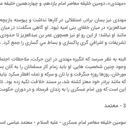
«مهتدى»، دومين خليفه معاصر امام يازدهم، و چهاردهمين خليفه عباسى بود كه پس ا
مهتدى نيز بسان برادر، استقلالى در كارها نداشت و پيوسته بازيچ
عبدالعزيز» در ميان خلفاى بنى اميه نبود. او گاهى مى‏گفت: در مي
مانند او نباشد؛ از اين رو او نيز همچون عمر بن عبدالعزيز تا حدودى
تشريفات و اشرافي گرى پاكسازى و بساط مي گسارى را جمع كرد. مورخ
البته به نظر مى‏رسد كه انگيزه مهتدى در اين حركت، ملاحظات اجتماع
وجود چنين شخصيت هايى او بايد زمام كار مسلمانان را به آنان بس
مورخان، روزها روزه مى‏گرفت و با نان و سركه و نمك افطار مى‏كرد ،
كه مانند برادر خود معتز كشته شد، بر مسند خلافت تكيه زده بود. تار
اين است كه وى امام عسكرى را به زندان فرستاد و در دوران حكومت ا
معتمد
3 -
سومين خليفه معاصر امام عسكرى - عليه السلام - معتمد عباسى اس