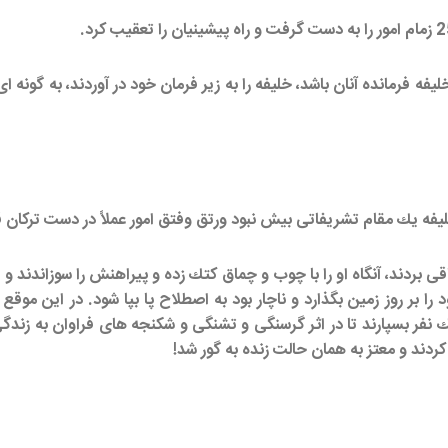
ه فرمانده آنان باشد، خليفه را به زير فرمان خود در آوردند، به گونه ‏اى 
 خليفه يك مقام تشريفاتى بيش نبود ورتق وفتق امور عملاً در دست تركان 
ى بردند، آنگاه او را با چوب و چماق كتك زده و پيراهنش را سوزاندند و ا
ا بر روز زمين بگذارد و ناچار بود به اصطلاح پا بپا شود. در اين موقع
نفر بسپارند تا در اثر گرسنگى و تشنگى و شكنجه‏ هاى فراوان به زندگى
دند و معتز به همان حالت زنده به گور شد!