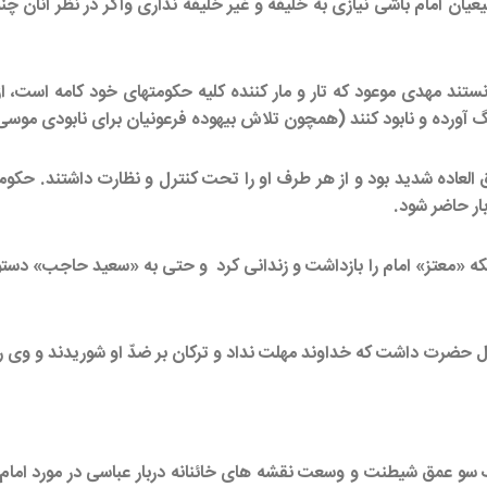
يان امام باشى نيازى به خليفه و غير خليفه ندارى واگر در نظر آنان چن
مى‏دانستند مهدى موعود كه تار و مار كننده كليه حكومتهاى خود كامه ا
چنگ آورده و نابود كنند (همچون تلاش بيهوده فرعونيان براى نابودى موسى
فوق العاده شديد بود و از هر طرف او را تحت كنترل و نظارت داشتند. حك
بار حاضر شود.
 «معتز» امام را بازداشت و زندانى كرد و حتى به «سعيد حاجب» دستور دا
تل حضرت داشت كه خداوند مهلت نداد و تركان بر ضدّ او شوريدند و وى را
سو عمق شيطنت و وسعت نقشه‏ هاى خائنانه دربار عباسى در مورد امام و