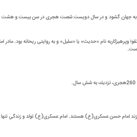
ان گشود و در سال دویست شصت هجری در سن بیست و هشت سالگی به 
وپرهیزکاربه نام «حدیث» یا «سلیل» و به روایتی ریحانه بود. مادر ام
است.
ند امام حسن عسكرى(ع) هستند. امام عسكرى(ع) تولد و زندگىِ تنها فرز