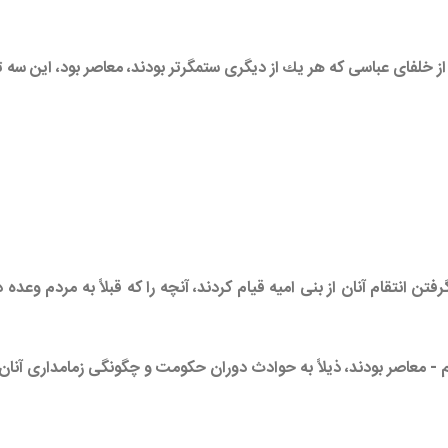
 خلفاى عباسى كه هر يك از ديگرى ستمگرتر بودند، معاصر بود، اين سه تن 
 انتقام آنان از بنى اميه قيام كردند، آنچه را كه قبلاً به مردم وعده داد
ام - معاصر بودند، ذيلاً به حوادث دوران حكومت‏ و چگونگى زمامدارى آنان 