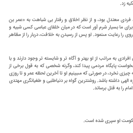
 فردى معتدل بود، و از نظر اخلاق و رفتار بى شباهت به «عمر بن
 براى ما بسيار شرم آور است كه در ميان خلفاى عباسى كسى شبيه و
وى را رعايت مى‏نمود. او پس از رسيدن به خلافت، دربار را از مظاهر
ادى به مراتب از او بهتر و آگاه تر و شايسته ‏تر وجود دارند و با
ى‏خواست پايگاه مردمى پيدا كند، وگرنه شخصى كه به قول برخى از
چيزى نخرد، در صورتى كه مى‏بينيم او تا آخرين لحظه عمر و تا روزى
يزه الهى داشته باشد. روشنترين گواه بر دنياطلبى و طغيانگرى مهتدى
م را به قتل برساند.
 حكومت او سپرى شده است.