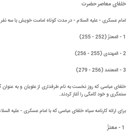
خلفاى معاصر حضرت
امام عسكرى - عليه السلام - در مدت كوتاه امامت خويش با سه نفر از
1 - المعتزّ (252 - 255)
2 - المهتدى (255 - 256)
3 - المعتمد (256 - 279)
خلفاى عباسى كه روز نخست به نام طرفدارى از علويان و به عنوان گرفتن
ستمگرى و خود كامگى را آغاز كردند.
براى ارائه كارنامه سياه خلفاى عباسى كه با امام عسكرى - عليه السل
- معتزّ
1