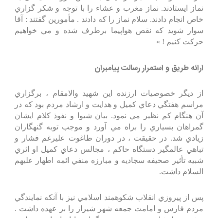
نماز ايستادند. نماز مغرب و عشاء را با توجه و شكر گزاري
خاص انجام دادند. سلام نماز را كه دادند . مأمورين گفتند : آقا
سوار شويد كه نقص هواپيما برطرف شده و مي خواهيم
حركت كنيم ! »
ارائه طريق و استمرار رسالت پيامبران
از ديگر خصوصيات ارزنده اين شهيد والامقام ، برگزاري
مراسم هفتگي دعاي كميل و هدايت و ارشاد مردم بود كه در
آن هنگام كم نظير مي نمود. بيان شيوا و نفوذ كلام ايشان
گمراهان بسياري را براه مي آورد و موجب توبه گنهگاران
زيادي شد. در حقيقت ، در دوران طاغوت عليرغم فشار و
تباهي عالمگير دستگاه حاكم ، مجالس دعاي كميل او اثري
شبيه تأثير صحيفه سجاديه و مبارزه منفي ائمه اطهار عليهم
السلام داشت.
پس از پيروزي انقلاب شكوهمند اسلامي نيز با آنكه نمايندگي
مردم فارس و امامت جمعه شهر شيراز را بر عهده داشت .