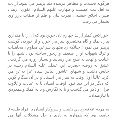
هرگونه تجملات و مظاهر فريبنده دنيا پرهيز مي نمود. ارادت
به اهل بيت عصمت و طهارت عليهم السلام ، تقوي ، زهد ،
صبر ، اخلاق حسنه ، قدرت بيان و قلم از صفات بارز وي
بشمار مي رفت.
خوراكش كمتر از يك چهارم نان جوين بود كه آن را با مقداري
پياز ، نمك و گاه مختصري پنير مي خورد و از خوردن گوشت
پرهيز مي نمود ؛ چنانكه رياضتهاي شرعي مداوم ، مجاهدات
و ترك شهوات او را ضعيف و رنجور ساخته بود . شبها را با
عبادت و تهجد به صبح مي رسانيد و بسيار روزه مي گرفت .
عشق به روضه حضرت ابي عبدا... عليه السلام ريشه در
جانش داشت و شبهاي عاشورا لباس سياه عزا به تن مي
كرد. غالباً اول وقت به نماز مي ايستاد و در آن هنگام گويي
كه ديگر در اين دنيا نبود. اوقات ايشان يا به عبادت و تلاوت
قرآن و ذكر مي گذشت و يا به نگارش و يا به كمك و همدردي
با نيازمندان.
به مردم علاقه زيادي داشت و سروكار ايشان با افراد طبقه 3
جامعه بود كه همواره به ياري و حل مشكلات آنها مي