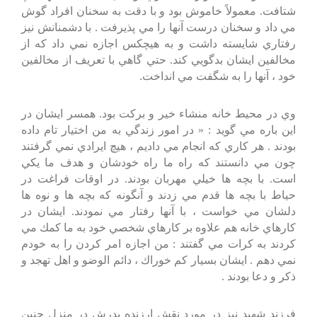
شتافت. معمولاً خاموش بود و با دقت به سخنان افراد گوش
مي داد و سخنان درست آنها را مي پذيرفت . با دشمنانش نيز
رفتاري شايسته داشت و به هيچكس اجازه نمي داد كه از
مخالفين ايشان بدگويي كند. حتي گاهي با تعريف از مخالفين
خود ، آنها را به شگفت مي انداخت.
وي در محيط خانه منشاء خير و بركت بود. همسر ايشان در
اين باره مي گويد : « در امور زندگي به من اختيار تام داده
بودند . هر كاري كه انجام مي داديم ، هيچ ايرادي نمي گرفتند
چون مي دانستند كه راه ما راه خودشان و هدف ما يكي
است. با بچه ها خيلي مهربان بودند. در اوقات فراغت در
حياط با بچه ها قدم مي زدند و آنگونه كه بچه ها و نوه ها
دلشان مي خواست ، با آنها رفتار مي نمودند. ايشان در
كارهاي خانه هم علاوه بر كارهاي شخصي خود به ما كمك مي
كردند به كرات مي گفتند : من اجازه امر كردن را به خودم
نمي دهم . ايشان بسيار كم خوراك ، دائم الوضو و اهل تهجد و
ذكر و دعا بودند .
فرزند شهيد نيز در مورد نقش ارزنده پدرش در منزل چنين