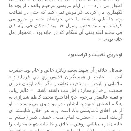
اظهار مي دارد : « در ايام مريضي مرحوم والده ، از بچه ها
نگهداري مي كردند. فراموش نمي كنم كه حتي در نظافت
بچه ها ابايي نداشتند يا حتي خودشان خانه را جارو مي
كردند». او مانند جدش رسول خدا بود ؛ اداكان في بيته كان
في محنه اهله يعني آن هنگام كه در خانه بود ، غمخوار اهل
خانه بود». »
او درياي فضيلت و كرامت بود
فضائل اخلاقي آن شهيد سعيد زبانزد خاص و عام بود. حضرت
آيت ا... نجابت از همسنگران قديمي وي مي فرمايد : «
ملاقاتي با آيت ا... دستغيب نداشتم مگر آنكه ايشان در آن
صحبت از خدا و معارف اهل بيت داشته باشند . » عالم رباني
و فقيه عاليقدر مرحوم حاج آقا شيخ محمد كاظم شيرازي به
هنگام اعطاي اجتهاد به ايشان ، در مورد وي مي نويسد : « او
از هر اخلاق ناشايستي پاك است و به هر اخلاق شايسته اي
آراسته است . » حضرت امام امت ، خميني كبير ( سلام ا...
عليه ) نيز با بياناتي روشن ، اخلاق و خلقيات شهيد محراب را
به تصوير مي كشد و او را « مربي محرومان » ، « هدايت