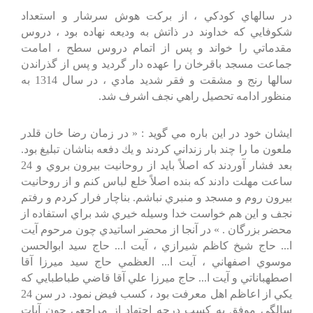
در سالهاي كودكي ، از بركت هوش سرشار و استعداد
شكوفايي كه خداوند در ذاتش به وديعه نهاده بود ، دروس
مقدماتي را خواند و پس از اتمام دروس سطح ، امامت
جماعت مسجد باقرخان را عهده دار گرديد و پس از گذراندن
سالها رنج و مشقت و فقر شديد مادي ، در سال 1314 به
منظور ادامه تحصيل راهي نجف اشرف شد.
ايشان خود در اين باره مي گويد : « در زمان رضا خان قلدر
ملعون ما را چند بار زنداني كردند و يك دفعه بناشان تبليغ بود.
بعد فشار آوردند كه اصلاً بايد از روحانيت بيرون بروي و 24
ساعت مهلت دادند كه بنده اصلاً خلع لباس كنم و از روحانيت
بيرون روم و مسجد و منبري نباشم. بناچار فرار كردم و رفتم
نجف و اين هم خواست خدا وسيله خيري شد براي استفاده از
محضر بزرگان . » در آنجا از محضر اساتيدي چون مرحوم آيت
ا... حاج شيخ كاظم شيرازي ، آيت ا... حاج سيد ابوالحسن
موسوي اصفهاني ، آيت ا... العظمي حاج سيد ميرزا آقا
اصطهباناتي و آيت ا... حاج ميرزا علي آقا قاضي طباطبايي كه
يكي از اعاظم اهل معرفت بود ، كسب فيض نمود. در سن 24
سالگي موفق به كسب درجه اجتهاد از مراجعي چون آيات