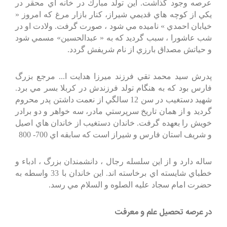
عرصه وجود گذاشت. اين تولد مبارك در خانه اي محقر در
يكي از كوچه هاي قديمي شيراز، كنار بازار مرغ كه امروز «
خيابان احمدي » ناميده مي شود ، صورت گرفت. ولادت او در
شب عاشورا ، سبب گرديد كه به « عبدالحسين» مسمي شود
و حياتش مصداق بارزي از نام شريفش گردد.
پدرش سيد محمد تقي فرزند ميرزا هدايت ا... مرجع بزرگ
فارس بود كه به هنگام تولد فرزندش در كربلا بسر مي برد.
شهيد دستغيب در سن 12 سالگي از نعمت داشتن پدر محروم
گرديد و از همان تاريخ سرپرستي مادر، سه خواهر و دو برادر
خويش را بعهده گرفت. خاندان دستغيب از خاندان هاي اصيل
و شريف استان فارس و شيراز است كه سابقه اي 700- 800
ساله دارد و از اين سلسله رجال ، دانشمندان بزرگ ، ادباء و
خطباي شايسته اي برخاسته اند. اين خاندان با 33 واسطه به
حضرت امام سجاد عليه الصلوه و السلام مي رسد.
در عرصه تحصيل علم و معرفت