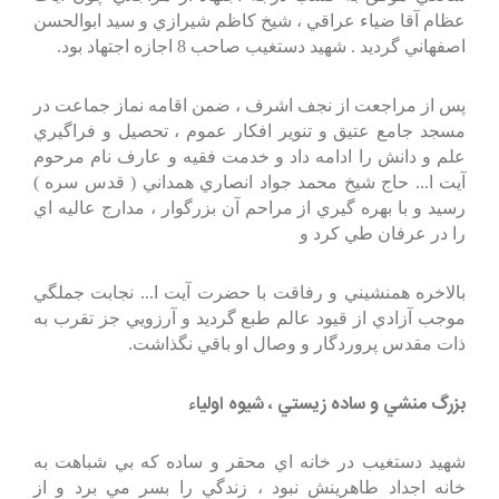
عظام آقا ضياء عراقي ، شيخ كاظم شيرازي و سيد ابوالحسن
اصفهاني گرديد . شهيد دستغيب صاحب 8 اجازه اجتهاد بود.
پس از مراجعت از نجف اشرف ، ضمن اقامه نماز جماعت در
مسجد جامع عتيق و تنوير افكار عموم ، تحصيل و فراگيري
علم و دانش را ادامه داد و خدمت فقيه و عارف نام مرحوم
آيت ا... حاج شيخ محمد جواد انصاري همداني ( قدس سره )
رسيد و با بهره گيري از مراحم آن بزرگوار ، مدارج عاليه اي
را در عرفان طي كرد و
بالاخره همنشيني و رفاقت با حضرت آيت ا... نجابت جملگي
موجب آزادي از قيود عالم طبع گرديد و آرزويي جز تقرب به
ذات مقدس پروردگار و وصال او باقي نگذاشت.
بزرگ منشي و ساده زيستي ، شيوه اولياء
شهيد دستغيب در خانه اي محقر و ساده كه بي شباهت به
خانه اجداد طاهرينش نبود ، زندگي را بسر مي برد و از