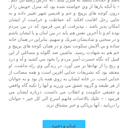
» با آنكه بارها از وي خواسته شده بود كه منزل خويش را از
درون كوچه هاي پرپيچ و خم و قديمي شهر تغيير داده و به
جايي رحل اقامت افكند كه حفاظت و حراست از ايشان
امكان پذير باشد ، نپذيرفت. او مي فرمود كه در بين مردم
بوده ام و تا آخرين نفس هم بايد در بين اينان و با ايشان باشم
و در سختي و شاديشان شريك و سهيم. بنابراين در همان خانه
ساده و بي آلايش سكونت نمود و در همان كوچه هاي پرپيچ و
خم هم به شهادت رسيد. ماشين ضد گلوله و مسائلي از اين
قبيل كه نگاه حسرت آميز مردم را بخود مي كشيد و آه و درد
و رنج را از نهادها بر مي آورد. در زندگي وي راه نداشت. او
معتقد بود كه تشريفات جدايي آفرين است و همه مصائب از
جدايي است. در خانه ايشان به روي همه باز بود و به جوانان
از هر طبقه و گروه عشق مي ورزيد و آنها را تكيه گاه واقعي
و حقيقي حكومت و انقلاب مي دانست. درباره ايشان مي
فرمود : « عليك بالاحداث فانهم اسرع الي كل خير » جوانان
را دريابيد ، آنها برپاكي و خير مشتاق ترند.