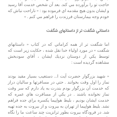
حاجت تو را برآورده مي كند. بعد آن شخص خدمت آقا رسيد
و ايشان بدون هيچ مقدمه اي فرموده بود : « ناراحت نباش كه
خودم وجه بيمارستان فرزندت را فراهم مي كنم . »
داستاني شگفت تر از داستانهای شگفت
اما شگفت تر از همه كراماتي كه در كتاب « داستانهاي
شگفت » در مورد اولياء خدا نقل شده ، حكايت زير است كه
توسط يكي از دوستان نزديك ايشان ، آقاي سودبخش
مشاهده گرديده است :
« شهيد بزرگوار حضرت آيت ا... دستغيب بسيار مقيد بودند
نماز را اول وقت بخوانند . حتي در مسافرتها و ساليان دراز
كه خدمت آن بزرگوار بودم بندرت به ياد دارم كه سر وقت
نماز نخوانده باشند . در يكي از مسافرت هاي عمره كه
خدمت ايشان بوديم ، بليط هواپيما يكسره براي جده فراهم
نشد. بليط هواپيما از تهران به بيروت و از بيروت به جده تهيه
شد. در فرودگاه بيروت بطور ترانزيت چند ساعت ما را نگاه