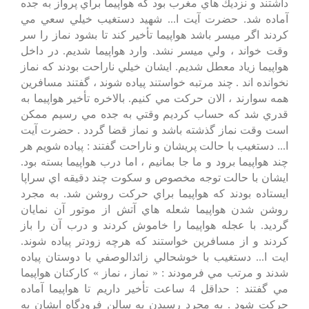
داشتند و نزديك هاي مغرب بود كه هواپيما براي پرواز به جده
آماده شد. حضرت آيت ا... شهيد دستغيب خيلي سعي مي
كردند اگر ميسر باشد هواپيما تأخير كند تا بشود نماز را سر
وقت خواند ، ولي ميسر نشد. وارد هواپيما شديم. در داخل
هواپيما زياد معطل شديم. ايشان خيلي ناراحت بودند كه نماز
نخوانده اند . چند مرتبه خواستند پياده شوند ، گفتند مسافرين
همه سوارند ، الان حركت مي كنيم. بالاخره تأخير هواپيما به
قدري شد كه حساب كرديم وقتي به جده مي رسيم ممكن
است وقت نماز گذشته باشد و نماز قضا گردد . حضرت آيت
ا... دستغيب با حالت پريشان و ناراحت گفتند : پياده شويم هر
چند هواپيما برود و ما جا بمانيم ، اما درب هواپيما بسته بود.
ايشان با حالت توجه مخصوص و سكوت چند دقيقه اي سراپا
ايستاده بودند كه هواپيما براي حركت روشن شد. به مجرد
روشن شدن هواپيما شعله هاي آتش از موتور آن نمايان
گرديد. با عجله هواپيما را خاموش كردند و درب آن را باز
كردند و از مسافرين خواستند كه هرچه زودتر پياده شوند.
ايت ا... دستغيب با خوشحالي زائدالوصفي با دوستان پياده
شدند و مرتب مي فرمودند : « نماز ، نماز » كاركنان هواپيما
مي گفتند : حداقل 4 ساعت تأخير داريم تا هواپيما آماده
حركت شود . به مجرد رسيدن به سالن فرودگاه ايشان به