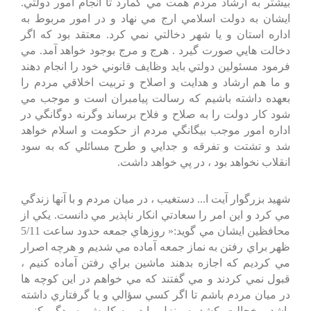
بيشتر به ارشاد مردم همت مي گمارد تا انجام امور دولتي.
ايشان به دولت اسلامي ارج مي نهاد و در امور مربوط به
اداره استان و يا شهر دخالتي نمي كرد. معتقد بود كه اگر
دخالت هايي صورت گيرد . هرج و مرج بوجود خواهد آمد. مي
فرمود مسئولين دولتي بايد وظايف قانوني خود را انجام دهند
و ما هم ارشاد و هدايت و اصلاح و تربيت اخلاقي مردم را
بعهده داشته باشيم كه رسالت پيامبران است و موجب مي
شود كار دولت را به صلاح و فلاح برساند وگرنه دوگانگي در
اداره امور موجب بيگانگي مردم از حكومت و اسلام خواهد
شد و تشتت و تفرقه و جدايي و طرح مسائلي كه به سود
انقلاب نخواهد بود ، در پي خواهد داشت.
شهيد بزرگوار آيت ا... دستغيب ، در ميان مردم و با آنها زندگي
مي كرد و اين امر را سعادتي انكار ناپذير مي دانست. يكي از
محافظين ايشان مي گويد:« روزهاي جمعه حدود ساعت 5/11
ظهر براي رفتن به نماز جمعه آماده مي شديم و هرچه اصرار
مي كرديم كه اجازه بدهند ماشين براي رفتن آماده كنيم ،
قبول نمي كردند و مي گفتند كه مي خواهم در اين كوچه ها
در ميان مردم باشم تا اگر كسي سؤالي و يا گرفتاري داشته
باشد و خجالت بكشد به منزل بيايد ، به كارش رسيدگي كنم .