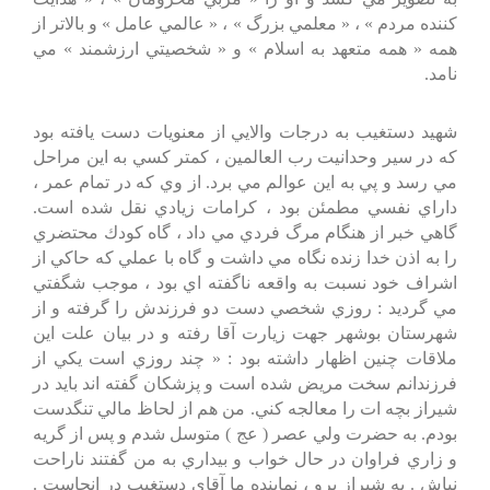
كننده مردم » ، « معلمي بزرگ » ، « عالمي عامل » و بالاتر از
همه « همه متعهد به اسلام » و « شخصيتي ارزشمند » مي
نامد.
شهيد دستغيب به درجات والايي از معنويات دست يافته بود
كه در سير وحدانيت رب العالمين ، كمتر كسي به اين مراحل
مي رسد و پي به اين عوالم مي برد. از وي كه در تمام عمر ،
داراي نفسي مطمئن بود ، كرامات زيادي نقل شده است.
گاهي خبر از هنگام مرگ فردي مي داد ، گاه كودك محتضري
را به اذن خدا زنده نگاه مي داشت و گاه با عملي كه حاكي از
اشراف خود نسبت به واقعه ناگفته اي بود ، موجب شگفتي
مي گرديد : روزي شخصي دست دو فرزندش را گرفته و از
شهرستان بوشهر جهت زيارت آقا رفته و در بيان علت اين
ملاقات چنين اظهار داشته بود : « چند روزي است يكي از
فرزندانم سخت مريض شده است و پزشكان گفته اند بايد در
شيراز بچه ات را معالجه كني. من هم از لحاظ مالي تنگدست
بودم. به حضرت ولي عصر ( عج ) متوسل شدم و پس از گريه
و زاري فراوان در حال خواب و بيداري به من گفتند ناراحت
نباش . به شيراز برو ، نماينده ما آقاي دستغيب در انجاست .