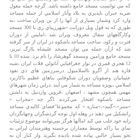
كه‌ مي‌ توانست‌ مسجد جامع‌ داشته‌ باشد. گرچه‌ حمله‌ مغول‌
ضربه‌ جبران‌ ناپذيري‌ به‌ بلاد وآثار اسلامي‌ از جمله‌ مساجد
وارد كرد وشمار بسياري‌ از آنها را از بن‌ ويران‌ ساخت‌ ،به‌
طوري‌ كه‌ به‌ قول‌ ويل‌ دورانت‌ «شهرزيباي‌ ري‌ با 300 مسجد
وكارگاههاي‌ سفال‌ معروف‌ ويران‌ شد ،اماپس‌ از دوران‌
فترت‌ و ركود، ساخت‌ مساجد باشكوه‌ در ايران‌ از سر گرفته‌
شد كه‌ ازآن‌ جمله‌ مي‌ توان‌ مسجد عليشاه‌ ياارگ‌ تبريز،
مسجد جامع‌ ورامين‌ ومسجد گوهرشاد را نام‌ برد. سده‌ 10 تا
12 هجري‌ قمري‌ در نوار جغرافيايي‌ آناتولي‌ فلات‌ ايران‌ ،شبه‌
قاره‌ هند از آگرو تااسلامبول‌ درسرزمين‌ هاي‌ ذي‌ نفوذ
عثمانيان‌ وصفويان‌ دوران‌ شكوفايي‌ بناهاي‌ عظيم‌ باكاربرد
اسلامي‌ ،بويژه‌ مساجد به‌ شمار مي‌ آيند .دراين‌ زمان‌ شهرهاي‌
مهمي‌ همچون‌ مشهد ، اصفهان‌ ،قزوين‌ واردبيل‌ به‌ داشتن‌
مساجد باشكوه‌ افتخار مي‌كردند .اگر چه‌ «محراب‌ »
«منبر»،«گنبد»،«مناره‌ » كه‌ مجموعا"فضاي‌ كالبدي‌ مساجد
راتشكيل‌ مي‌ دهند در وهله‌ اول‌ توجه‌ گردشگران‌ وجهانگردان‌
رابه‌ خود جلب‌ مي‌ كند اماآنها هرگز نمي‌توانند موضوع‌ تزئينات‌
نماي‌ بنا راكه‌ توسط‌ معماران‌ برجسته‌ وهنرمندان‌ ايراني‌ به‌
نحو بسيار جالبي‌ پياده‌ شده‌ ناديده‌ بگيرند واز كنار آن‌ به‌