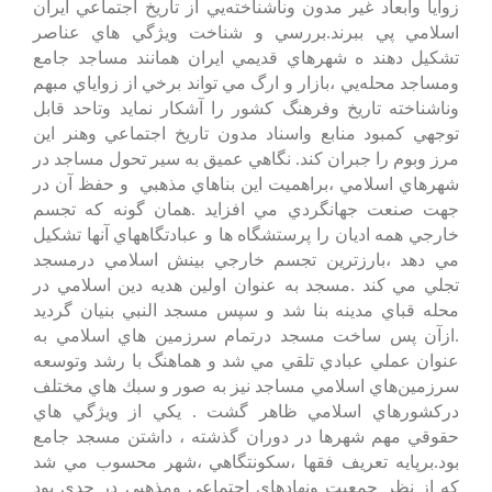
زوايا وابعاد غير مدون‌ وناشناخته‌يي‌ از تاريخ‌ اجتماعي‌ ايران‌
اسلامي‌ پي‌ ببرند.بررسي‌ و شناخت‌ ويژگي‌ هاي‌ عناصر
تشكيل‌ دهند ه‌ شهرهاي‌ قديمي‌ ايران‌ همانند مساجد جامع‌
ومساجد محله‌يي‌ ،بازار و ارگ‌ مي‌ تواند برخي‌ از زواياي‌ مبهم‌
وناشناخته‌ تاريخ‌ وفرهنگ‌ كشور را آشكار نمايد وتاحد قابل‌
توجهي‌ كمبود منابع‌ واسناد مدون‌ تاريخ‌ اجتماعي‌ وهنر اين‌
مرز وبوم‌ را جبران‌ كند. نگاهي‌ عميق‌ به‌ سير تحول‌ مساجد در
شهرهاي‌ اسلامي‌ ،براهميت‌ اين‌ بناهاي‌ مذهبي‌ و حفظ‌ آن‌ در
جهت‌ صنعت‌ جهانگردي‌ مي‌ افزايد .همان‌ گونه‌ كه‌ تجسم‌
خارجي‌ همه‌ اديان‌ را پرستشگاه‌ ها و عبادتگاههاي‌ آنها تشكيل‌
مي‌ دهد ،بارزترين‌ تجسم‌ خارجي‌ بينش‌ اسلامي‌ درمسجد
تجلي‌ مي‌ كند .مسجد به‌ عنوان‌ اولين‌ هديه‌ دين‌ اسلامي‌ در
محله‌ قباي‌ مدينه‌ بنا شد و سپس‌ مسجد النبي‌ بنيان‌ گرديد
.ازآن‌ پس‌ ساخت‌ مسجد درتمام‌ سرزمين‌ هاي‌ اسلامي‌ به‌
عنوان‌ عملي‌ عبادي‌ تلقي‌ مي‌ شد و هماهنگ‌ با رشد وتوسعه‌
سرزمين‌هاي‌ اسلامي‌ مساجد نيز به‌ صور و سبك‌ هاي‌ مختلف‌
دركشورهاي‌ اسلامي‌ ظاهر گشت‌ . يكي‌ از ويژگي‌ هاي‌
حقوقي‌ مهم‌ شهرها در دوران‌ گذشته‌ ، داشتن‌ مسجد جامع‌
بود.برپايه‌ تعريف‌ فقها ،سكونتگاهي‌ ،شهر محسوب‌ مي‌ شد
كه‌ از نظر جمعيت‌ ونهادهاي‌ اجتماعي‌ ومذهبي‌ در حدي‌ بود