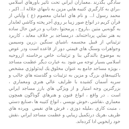
سادگي‌ بگذرند .معماران‌ ايراني‌ تحت‌ تاثير باورهاي‌ اسلامي‌
،براي‌ به‌ كارگيري‌ كتيبه‌ هايي‌ مزين‌ به‌ نامهاي‌ جلاله‌ ا... اكبر ،
محمد رسول‌ ا... و نام‌ هاي‌ امامان‌ معصوم‌ (ع‌ ) وآياتي‌ از
قرآن‌ كريم‌ در انواع‌ صور زيبا بر روي‌ آجر پخته‌ وكاشي‌ لعابدار
به‌ گونه‌يي‌ متين‌ ،باروح‌ ، پرمحتوا ،جذاب‌ و درعين‌ حال‌ ساده‌
به‌ هنر نمايي‌ پرداخته‌اند. درمساجد بر خلاف‌ معابد ، كاربرد
تزئيناتي‌ از قبيل‌ مجسمه‌ ،اشياي‌ سنگين‌ ،زرين‌ وسيمين‌
وجواهرات‌ وسنگ‌ هاي‌ قيمتي‌ دور از قاعده‌ است‌ ودر عوض‌
به‌ موضوع‌ بالندگي‌ بنا و تزئينات‌ خاص‌ برخاسته‌ ازروحيه‌
اسلامي‌ بسيار توجه‌ مي‌ شود .به‌ عبارت‌ ديگر عظمت‌ مساجد
، بويژه‌ مساجد جامع‌ به‌ عنوان‌ مخلوق‌ يك‌ ايدئولوژي‌ مشخص‌
باكتيبه‌هاي‌ بزرگ‌ و مزين‌ به‌ تزئينات‌ و گلدسته‌ هاي‌ جالب‌ و
سربه‌ آسمان‌ كشيده‌ با ظرايف‌ عالي‌ هنري‌ ومعماري‌ ،
بزرگترين‌ وجه‌ امتياز و از ويژگي‌ هاي‌ بارز مساجد ايراني‌
است‌ . در واقع‌ ، انواع‌ فنون‌ و هنرهاي‌ گوناگون‌ همچون‌
معماري‌ ،نقاشي‌ ،خوش‌ نويسي‌ ، انواع‌ كتيبه‌ ها ،صنايع‌ دستي‌
، منبت‌ كاري‌ ،مليله‌ دوزي‌ ، فرش‌ هاي‌ نفيس‌ وپرده‌ هاي‌
ظريف‌ ،هريك‌ درتكميل‌ زيبايي‌ و عظمت‌ مساجد ايراني‌ ،نقش‌
خود رابخوبي‌ ادا كرده‌اند.