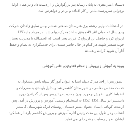
دبستان امیر معزی به پایان رساند پدر بزرگوارش را از دست داد و در همان اوایل
نوجوانی سرپرست مادر از کار افتاده و برادر و خواهرش شد.
در امتحانات نهایی رشته برق هنرستان صنعتی ششم بهمن سابق زاهدان شرکت
و در سال تحصیلی 48_ 49 موفق به اخذ مدرک دیپلم شد . در مرداد ماه 1353
ازدواج کرد و حاصل این ازدواج 2 فرزند پسر است که الحمدالله با مدیریت بسیار
خوب همسر شهید هر کدام در حال حاضر سندی برای خدمتگزاری به نظام و حفظ
آثار آن شهید گرانقدر هستند .
ورود به آموزش و پرورش و انجام فعالیتهای علمی آموزشی
تیمور پس از اخذ مدرک دیپلم ابتدا به عنوان آموزگار سپاه دانش مشغول به
خدمت مقدس معلمی در شهرستان کاشمر شد و بدلیل پایبندی به مقررات و
انضباط کاری ، خوش برخورد بودن و جدیت در تدریس پس از گذراندن دوره
دانشسرا در سال 1351_1352 به استخدام رسمی آموزش و پرورش در آمد . پس
از مدت کوتاهی ایشان بعنوان مدیر دبستان روستای فرگ شهرستان کاشمر
انتخاب و در طول این مدت رئیس اداره آموزش و پرورش کاشمر بارها از عملکرد
ایشان اظهار رضایت و قدر دانی می نماید .