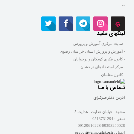
""
لینکهای مفید
- سایت مرکزی آموزش و پرورش
- آموزش و پرورش استان خراسان رضوی
- کانون فکری کودکان و نوجوانان
- مرکز استعدادهای درخشان
- کانون معلمان
تـماس با مـا
آدرس دفتر مـرکـزی
مشهد - خیابان هدایت - هدایت 5
تـلفن :
0513731294
09129616228-09393250028
ایمیل :
support@elmotafakor.ir