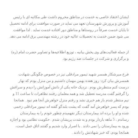
ایشان اعتقاد خاصی به خدمت در مناطق محروم داشت طی مکاتبه ای با رئیس
آموزش و پرورش شهرستان تعهد می نماید در صورت موافقت برای ادامه تحصیل
تا پایان خدمت صرفاً در روستاها و مناطق دور افتاده خدمت نماید . لذا موافقت
می شود ضمن خدمت به تحصیلات عالیه خود در رشته مهندسی برق ادامه می دهد.
از جمله فعالیت‌های وی پخش بیانیه ، توزیع اطلاعیه‌ها و تصاویر حضرت امام (ره)
و برگزاری و شرکت در جلسات ضد رژیم بود.
فرخ میرشکار همسر شهید تیمور مرادقلی نیز در خصوص چگونگی شهادت
همسرش بیان کرد: روز هفده بهمن مهمان داشتیم و من منزل بودم که نهار
درست کنم منتظرش بودم . نزدیک خانه یکی از دانش آموزانش را دیدم و سراغش
را گرفتم گفت مدرسه تعطیل شد و همه معلمان رفتند تظاهرات تا ساعت 11 و
نیم منتظر شدم باز هم خبری نشد و رفتم منزل خواهرش آنجا هم نبود . همانجا
بودم که پسر خواهرش آمد گفت که پشت بلندگو گفته اند تیمور مرادقلی زخمی
شده و او را برده اند بیمارستان دیگر نفهمیدم چطور خودم را به بیمارستان
رساندم ، 5 ماهه باردار بودم و به شدت پریشان شدم . حکومت نظامی بود و اجازه
ورود به بیمارستان را نمی دادند . با اصرار وارد شدیم و گفتند اتاق عمل است،
همانجا بودم، که خبر شهادتش را دادند .