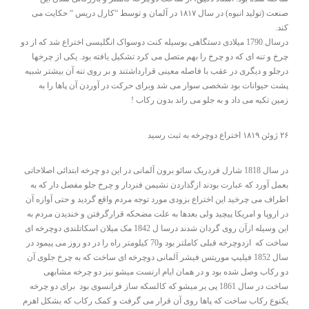
صنعت (تولید انبوه) در سال ۱۸۱۷ در آلمان و توسط “کارل دریس “ حکایت می
کند.
درسال 1790 میلادی دستگاهی بوسیله کنت دوسواک انگلیسی اختراع شد که از دو
چرخ و تنه ای که دو چرخ را بهم متصل می کرد تشکیل یافته بود. یکی از چرخها
درجلو و دیگری در عقب با فاصله معینی قرارداشتند و بر روی تنه آن بیشتر شبیه
پشت حیوانات بود شخصی سوار می شد وبرای حرکت در آوردن آن پاها را به
زمین تکیه می داد و به جلو می راند بدون رکاب !
۲۶ ژوئن ۱۸۱۹ اختراع دوچرخه به ثبت رسید
در سال 1818 شارل فردریک سائو برون آلمانی در این دو چرخه ابتدائی اصلاحاتی
بعمل آورد که عبارت بودند ازگذاردن نشیمن فنردار و چرخ جلو مفصل دار که به
اطراف می چرخید این اختراع بزودی مورد توجه مردم واقع گردید و حتی آوازه آن
در اروپا و امریکا پیچید ولی بعدها به علت مضحکه قرارگرفتن و خندیدن مردم به
این وسیله ازآن روی گردان شدند درسا ل 1842 مک میلان اسکاتلندی دوچرخه ای
ساخت که ازدوچرخه قبلی کاملتر بود و70 کیلومتر راه را در دو روز می پیمود در
سال 1852 فیلیپ موریتس فیشر آلمانی دوچرخه ای ساخت که به چرخ جلوی آن
دو رکاب وصل شده بود و در همان ایام ارنست میشو نیز دو چرخه مشابهی
ساخت در سال 1861 پی یر میشو که کالسکه ساز فرانسوی بود برای دو چرخه
یکنوع رکاب ساخت که پاها روی آن قرار می گرفت و کمک رکاب که بشکل اهرم