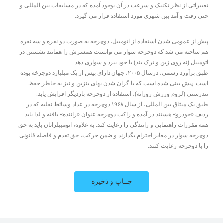
تغییراتی از نظر تکنیک و سرعت در آن بوجود آمده که در مسابقات بین المللی و
حتی رفت و آمد بین شهری مورد استفاده قرار می گیرد.
پیش از عمومی شدن استفاده از اتومبیل، دوچرخه به صورت دو نفره و سه نفره
هم ساخته می شد که دوچرخه سوار می توانست همسرش را همانند نشستن در
اتومبیل (نه روی زین و ترک بند) با خود ببرد و سواری دهد.
طبق برآورد رسمی، درسال ۲۰۰۵، جهان دارای بیش از یک میلیارد دوچرخه بوده
است. پیش بینی شده است که با گران شدن بهای بنزین و نیز به خاطر حفظ
تندرستی (لزوم ورزش روزانه)، استفاده از دوچرخه باردیگر افزایش یابد.
طبق یک میثاق بین المللی، از سال ۱۹۶۸ دوچرخه در عداد وسائط نقلیه که در
ردیف «خودرو» هستند در آمده و راکب دوچرخه عنوان «راننده» یافته و لذا باید
همه مقررات راهنمایی و رانندگی را رعایت کند. به علاوه، اتومبیلرانان باید به حق
دوچرخه سوار در معابر احترام بگذارند و ضمن حرکت، حق تقدم و فاصله قانونی
را با دوچرخه رعایت کنند.