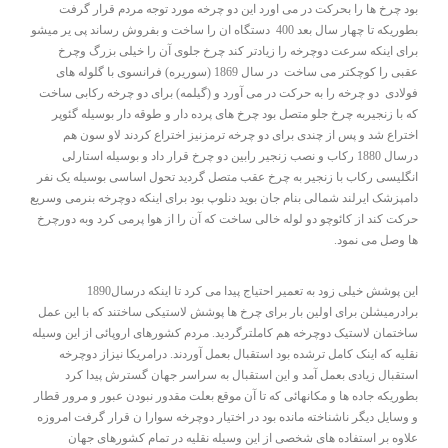
بود چرخ ها را بحرکت در می اورد این دو چرخه مورد توجه مردم قرار گرفت
بطوریکه تا چهار سال بعد 400 دستگاه ان را ساخت و بفروش رساند پی یر میشو
برای اینکه سرعت دوچرخه را زیادتر کند چرخ جلوی آن را خیلی بزرگ وچرخ
عقبی را کوچکتر می ساخت در سال 1869 (سوریره) فرانسوی با گلوله های
فولادی دو چرخه را به حرکت در می آورد و (گیلمه) برای دو چرخه رکابی ساخت
که با زنجیربه چرخ جلو متصل بود چرخ های پرده دار و طوقه دار بوسیله گئوپر
اختراع شد و پس از چندی برای دو چرخه ترمزنیز اختراع کردند لاو سون هم
درسال 1880 رکاب و نصب زنجیر رابین دو چرخ قرار داد و بوسیله استارلی
انگلیسی رکاب با زنجیر به چرخ عقب متصل گردید تحول اساسی بوسیله یک نفر
دامپزشک ایرلند شمالی بنام جان بوید دنلوپ بود برای اینکه دوچرخه بنرمی وسریع
حرکت کند از کائوچو دو لوله خالی ساخت که آن را از هوا پرمی کرد وبه دورچرخ
ها وصل می نمود.
این پوشش خیلی زود به تعمیر احتیاج پیدا می کرد تا اینکه درسال1890
برادرمیشلن برای اولین بار برای چرخ ها پوشش لاستیکی ساختند که با این عمل
ساختمان لاستیک دوچرخه هم کاملترگردید. مردم کشورهای اروپائی از این وسیله
نقلیه که اینک کامل ترشده بود استقبال بعمل آوردند. درامریکا نیزاز دوچرخه
استقبال زیادی بعمل آمد و این استقبال به سراسر جهان گسترش پیدا کرد
بطوریکه جاده ها و مکانهائی که تا آن موقع بعلت مقدور نبودن عبور و مرور قطار
و وسایل دیگر ناشناخته مانده بود در اختیار دوچرخه سوارا ن قرار گرفت امروزه
علاوه بر استفاده های شخصی از این وسیله نقلیه در تمام کشورهای جهان