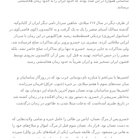
ساسانی همواره در این صدد بودند که حدود ایران را به حدود زمان هخامنشی
برسانند.
از طرف دیگر در سال ۶۱۷ میلادی، شاهین سردار نامی دیگر ایران از کاپادوکیه
گذشته ممالک آسیای صغیر را یک به یک گرفت و به کالسدون (کوی قاضی‌کوی در
استانبول امروزی) نزدیکی قسطنطنیه رسید. هراکلیوس در این زمان با سردار
ایرانی ملاقاتی کرده، سفیری نزد خسرو پرویز برای مذاکرات صلح فرستاده شد،
ولی مذاکرات به جایی نرسید. خسرو نه تنها برای مذاکرات صلح حاضر نشد، بلکه
سفیر را در حبس انداخته، تهدید به قتل کرد. پس از آن کالسدون به‌زودی توسط
قشون ایران تسخیر شد و ایران تقریباً به حدود زمان هخامنشی رسید.
لخمی‌ها یا بنی‌لخم یا مَناذِره نام دودمانی عرب بود که در روزگار ساسانیان و
میان سده‌های سوم تا هفتم میلادی، بر حیره (جنوب عراق) فرمان می‌راندند.
لخمی‌ها پیرو ساسانیان بودند.نعمان سوم آخرین پادشاه این دودمان بود که
به‌خاطر سرپیچی از خسرو، به دستور وی به زندان افکنده و در زندان کشته شد.
در تاریخ طبری آمده‌است که به‌علت مبتلا شدن به طاعون در زندان درگذشت.
خسرو پس از مرگ نعمان، ایاس بن طائی را عامل حیره و تمامی ولایت‌هایی که
به دست نعمان بود، قرار داد. نعمان سوم قبل از مرگ، اموال و سلاح‌های خود را
به هانی بن مسعود، بزرگ طایفه شیبانی، (یکی از قبیله‌های بکر بن وائل) سپرده