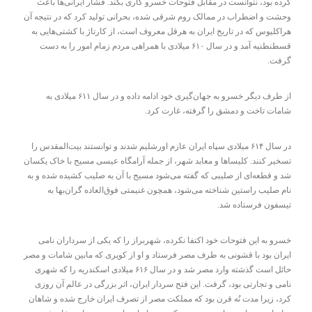
کرده بود، نتوانست در مقابل فتوحات خسرو کاری بکند. فشار ایرانی‌ها باعث
وحشت و اضطراب در ممالک روم شرقی شده، بحرانی تولید کرد که در نتیجه آن
هراکلیوس که در تاریخ ایران به هرقل معروف است، از کارتاژ با کشتی‌هایی به
قسطنطنیه آمد و در سال ۶۱۰ میلادی با همراهی مردم زمام امور را به دست
گرفت.
از طرف دیگر خسرو به جهان‌گیری خود ادامه داده و در سال ۶۱۱ میلادی به
شامات تاخت و دمشق را گرفته، غارت کرد.
در سال ۶۱۴ میلادی سپاه ایران عازم اورشلیم شدند و توانستند بیت‌المقدس را
تسخیر کنند. کلیساها و معابد شهر، از جمله آرامگاه عیسی مسیح با خاک یکسان
شد و قطعه‌ای از صلیبی که گفته می‌شود مسیح با آن به صلیب کشیده شده و به
نام صلیب راستین شناخته می‌شود، همچون غنیمتی فوق‌العاده گران‌بها به
تیسفون فرستاده شد.
خسرو به این فتوحات خود اکتفا نکرده، شهربراز را که یکی از سرداران نامی
ایران بود با قشونی به طرف مصر فرستاد و او از کویری که مابین شامات و مصر
حائل است گذشته وارد مصر شد و در سال ۶۱۶ میلادی اسکندریه را که شهری
نامی و تجارتی بود، گرفت. این فتح سردار ایران، اثر بزرگی در عالم آن روزی
کرد، زیرا مدت نُه قرن بود که مملکت مصر از تصرف ایران خارج شده و شاهان