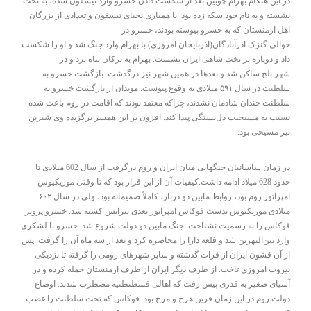
در این هنگام بهرام چوبین بعد از شکست دادن خسرو وارد تیسفون شده، به تخت
نشسته و به نام خود سکه زده بود. با همیاری نجبای تیسفون و تعدادی از بزرگان
اهل ارمنستان که به خسرو پیوسته بودند، خسرو در
حوالی گنزک آذرآبادگان(آذربایجان امروزی) با بهرام وارد جنگ شد و او را شکست
داد و دوباره بر تخت شاهی ایران نشست. بهرام به ترکان پناه برد و در
شهر بلخ ساکن شد و بعدها در همین شهر نیز درگذشت. بازگشت خسرو به
سلطنت در سال ۵۹۱ میلادی به وقوع پیوست. موبدان از بازگشت خسرو به
سلطنت چندان شادمان نشدند، چراکه معتقد بودند که اقامت در روم باعث شده
نسبت به مسیحیت دل‌بستگی پیدا کند. افزون بر این همسر برگزیده وی شیرین
نیز مسیحی بود.
در زمان ساسانیان جنگهایی میان ایران و روم درگرفت از سال 602 میلادی تا
حدود 628 میلاد ادامه داشت.کیفیات آن از این قرار بود که تا وقتی موریکیوس
امپراتور روم بود، روابط مابین دو دربار، کاملاً صمیمانه بود، ولی در سال ۶۰۲
میلادی موریکیوس بدست فوکاس امپراتور بعدی بیزانس کشته شد. خسرو پرویز
فوکاس را به رسمیت نشناخت. جنگ مابین دو دولت شروع شد. خسرو با لشکری
وارد بین‌النهرین شد و قلعه دارا را محاصره کرد و بعد از سه ماه آن را گرفت. پس
از آن قشون ایران از فرات گذشته و سایر شهرهای رومی را گرفته تا نزدیکی
بیروت امروزی تاخت. از طرف دیگر ایران از طرف ارمنستان حمله کرده و در
آسیای صغیر به قدری پیش رفت که اهالی قسطنطنیه مضطرب شدند. اوضاع
دولت روم در این زمان قرین هرج و مرج بود. فوکاس که تخت سلطنت را غصب