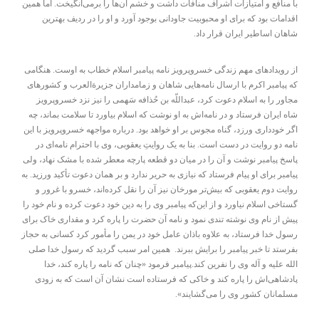
با منافع و امتیازات اشراف منافات داشت و خشم آن‌ها را برمی‌انگیخت. اما همین
اقدامات بود که برای او محبوبیت جاودانی بوجود آورد و او را در ردیف بهترین
شاهان اساطیر ایران قرار داد.
از رویدادهای مهم زندگی خسروپرویز نامه پیامبر اسلام خطاب به اوست. هنگامی
که پیامبر اکرم با ارسال نامه‌هایی شاهان و زمامداران جزیرة‌العرب و کشورهای
مجاور را به اسلام دعوت کرد، عبداللّه‌ بن حُذافه سَهمی را نیز نزد خسروپرویز
شاه ایران فرستاد و در نامه‌اش به او نوشت که اسلام بیاورد تا سلامت بماند، چه
اگر خودداری ورزد، گناه مجوس بر او خواهد بود. درباره مواجهه خسروپرویز با این
نامه دو روایت در دست است. بنا به یک روایتِ یعقوبی، وی با احترام نامه‌ای در
پاسخ پیامبر نوشت و آن را در میان دو قطعه پارچه معطر شده با مشک نهاد، ولی
پیامبر برای او پیام فرستاد که نیازی به حریر ندارد و بر همان دعوت تأکید ورزید. به
روایت دوم یعقوبی که بیش‌تر مورخان نیز آن را نقل کرده‌اند، خسرو با غرور و
گستاخی اسلام نیاورد و از این‌که پیامبر وی را به دین خود دعوت کرده و نام خود را
پیش از نام وی نوشته تندی نمود و نامه آن حضرت را پاره کرد و مقداری خاک برای
رسول خدا فرستاد، به علاوه باذان عامل خود در یمن را مأمور کرد کسانی به حجاز
بفرستد تا خبر پیامبر را برایش ببرند. همين امر سبب گرديد كه رسول خدا صلی
الله علیه و آله وی را نفرين كند.پیامبر فرمود «چنان که نامه را پاره کند، خدا
پادشاهی‌اش را پاره کند و خاکی که فرستاده است نشان آن است که به زودی
مسلمانان کشور وی را می‌گشایند».