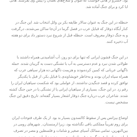
بود، خسرو از هانی خواست که اموال و سلاح‌های نعمان را پیش وی بفرستد. هانی
ابا کرد و برای جنگ آماده شد.
حنظله در این جنگ به عنوان سالار طایفه بکر بن وائل انتخاب شد. این جنگ در
کنار آبگاه ذوقار که قبایل عرب در فصل گرما در آن‌جا ساکن می‌شدند، درگرفت
و به جنگ ذوقار معروف است. حنظله قبل از شروع نبرد دستور داد برای دو هفته
آب ذخیره کنند.
در این جنگ قشون ایرانی که تنها برای دو روز، آب آشامیدنی همراه داشتند با
طولانی شدن نبرد و عدم دسترسی به آب با تشنگی دست به گریبان شدند. حمله
ناگهانی عربانی که کمین کرده‌بودند و هزیمت ناگهانی ده هزار سپاهی عرب که
همراه سپاه ایران بودند و به‌خاطر خویشاوندی با قبایل بکر، از قبل با یکدیگر
توافق کرده و قصد جنگیدن نداشتند، از عواملی بود که شکست سپاهیان ایران را
رقم زد. در این جنگ، بسیاری از سپاهیان ایرانی یا از تشنگی یا در حین جنگ کشته
شدند. شاعران عرب درباره جنگ ذوقار اشعار بسیار گفته‌اند. تاریخ دقیق این جنگ
مشخص نیست.
اوضاع بیزانس پس از سقوط کالسدون بسیار بد بود. از یک طرف فتوحات ایران
برای روم تقریباً مملکتی باقی نگذاشته بود، زیرا ارمنستان، ِ شهرهای رومی در
بین‌النهرین، تمامی ممالک آسیای صغیر و شامات و فلسطین و مصر در تصرف