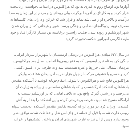
ایران بود. از طرف دیگر خود قسطنطنیه هم مورد تهدید ایران و هم در تهدید
آوارها بود. اوضاع روم به قدری بد بود که هراکلیوس در ابتدا می‌خواست از پایتخت
فرار کرده و به کارتاژ در آفریقا برگردد، ولی روحانیان و مردم در این زمان به صدا
درآمدند و بالاخره او راضی شد بماند و قرار شد که خزائن و دارایی‌های کلیساها به
مصرف تهیه اردوگاه‌های نظامی و جنگی برسد. شور و هیجانی که از ویران شدن
شهر اورشلیم و ربوده شدن صلیب راستین برخاسته بود بسیار کارگر افتاد و خود
مایه دلگرمی امپراتور شکست‌خورده گردید.
در سال ۶۲۲ میلادی هراکلیوس در نزدیکی ارمنستان با شهربراز سردار ایرانی،
جنگی کرد به نام نبرد ایسوس که به فتح رومی‌ها انجامید. سال بعد هراکلیوس با
مردمان شمالی مثل خزرها و غیره همدست شد و به طرف ایران قشون‌کشی
کرد و خسرو با قشونی مرکب از چهل هزار نفر به آذربایجان شتافت، ولیکن
هراکلیوس فاتح شد و هراکلیوس با شوقی انتقام‌جویانه کوشید تا آتشکده مقدس
پادشاهان، آتشکده آذرگشسپ را که پادشاهان ساسانی پای پیاده به زیارت آن
می‌رفتند و در شیز، گنزک واقع بود، به تلاقی اهانتی که در اورشلیم نسبت به
آرامگاه مسیح شده بود، عرصه بی‌حرمتی کرده و این آتشکده را بعد از به آتش
کشیدن، ویران کرد. در مورد این‌که گنجینه نفایس مقدس آتشکده، به‌دست سپاه
رومی غارت شده، یا قبل از حمله، در جای امن نقل و حفاظت شده، توافق نظر
وجود ندارد و پس از آن نیز به غارت شهرهای ایران پرداخته، آتشکدهها را خراب
نمود.