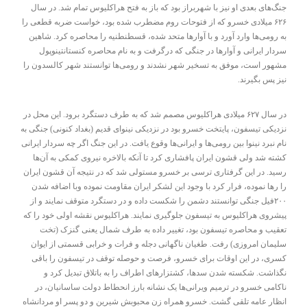
جنگ‌های بعدی او نیز با شهربراز بود که باز به فتح هراکلیوس تمام شد. در سال
۶۲۶ میلادی خسرو که از فتوحات روم مضطرب شده بود، خواست ضربه قطعی را
به رومی‌ها وارد آورد و با آوارها متحد شده، قسطنطنیه را محاصره کرد. شاهین
سردار ایرانی و آوارها در جنگی که درگرفت و به نام محاصره کنستانتینوپول
مشهور است، موفق به تسخیر شهر نشدند و رومی‌ها توانستند شهر کالسدون را
نیز پس بگیرند.
در سال ۶۲۷ میلادی هراکلیوس مصمم شد که به طرف دستگرد برود. این محل در
نزدیکی تیسفون، پایتخت خسرو بود در نزدیکی نینوای قدیم (بغداد کنونی) جنگی به
نام نبرد نینوا بین رومی‌ها و ایرانی‌ها وقوع یافت. در این جنگ اگر چه سردار ایرانی
کشته شد ولی قشون ایران پافشاری کرد تا آنکه بالاخره نیروی کمکی به آن‌ها
رسید. در این گرفتاری ترسی بر خسرو مستولی شد که در نتیجه آن قشون ایران
را رها نموده، فرار کرد با وجود این لشکر ایران مقاومت نموده وبا اضافه شدن
۲۰۰فیل جنگی توانستند دشمن را شکست داده و در دستگرد متوقف نمایند و از
پیشروی هراکلیوس به تیسفون جلوگیری نمایند. هراکلیوس نقشه اولی خود را که
تعقیب و محاصره تیسفون بود، تغییر داده به طرف شمال یعنی گنزک (تخت
سلیمان امروزی) رفت. طغیان ناگهانی دجله و فرات و خرابی قسمتی از ایوان
کسری، در این اوقات برای خسرو، فرصت و حوصله توقف در تیسفون را باقی
نگذاشت. شکسته شدن سدها، کشتزارهای اطراف را به باتلاق تبدیل کرد و
ناکامی خسرو در ترمیم ویرانی‌ها یک نشانه بارز انحطاط دولت ساسانیان، در
انظار عامه تلقی گشت. خسرو همراه زن محبوبش شیرین و دو پسر او مردانشاه