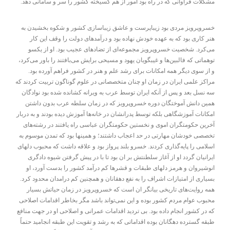
مشکلات فراوانی که در راه بود امور از هم گسیخته کشور را سر و سامانی دهد.
خسروپرویز مردی بود زیباپرست و عاشق زیباسازی کشور و شکوه بخشیدن به
هنر کاری بود که به عهده خودش نهاده بود و درآمدهای دولت را وقف این کار
می‌کرد. شخصیت خسروپرویز مجموعه‌ای از تضادهای عجیب بود. او از یکسو
توهماتی که فالبین‌ها و غیبگویان یهود و مسیحی برایش می‌بافتند را باور می‌کرد،
و از سوی دیگر همه امکانات برای رشد علم و هنر در کشور فراهم آورده بود.
مراکز علمی ایران در زمان او چنان متخصصانی در علوم گوناگون تربیت کردند که
سه نسل بعد و پس از آنکه ایران توسط عرب به ویرانه کشانده شده بود نوادگان
همین دانش آموختگان دوره خسروپرویز که در زمان سلطه عرب بدون داشتن
امکانات آموزشگاهی بلکه توسط پدرانشان در خانه‌ها آموزش دیده بودند و به دربار
آخرین حکومتگران اموی و نخستین حکومتگران عباسی راه یافتند در رشته‌های
تخصصی خودشان مهارتی در حد اعجاب داشتند؛ و همینها بود که تمدن موسوم به
اسلامی را پایه‌گذاری کردند. خسرو بلند پرواز بود و علاقه داشت که محبوب دلهای
ایرانیان گردد او از آغاز سلطنتش بر ان بود تا با در پیش گرفتن شیوه دادگری
انوشیروان و هرمز دلهای طبقات و قشرها کم درآمد کشور را بدست آورد، او
بسیاری از امتیازات اشراف را به نفع دهقانان و همچنین کم درامدان محدود کرد.
همه روایت‌های تاریخی بیانگر ان است که خسروپرویز در زمان حیاتش بسیار
محبوب عوام مردم کشور بوده و این نمی‌تواند باشد مگر بخاطر اقدامات اصلاحی
که در کشور انجام داده بود. بی تردید اقدامات عمرانی و اصلاحی او در جهت منافع
طبقه گسترده دهگانان بوده اقداماتی که به رشد و تقویت این طبقه انجامید حتماً