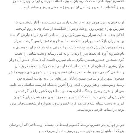
«خسرو دوم» نامی است که رومیان به وی داده‌اند، مورخان ایرانی وی را خسرو
پرویز گفته‌اند. لقب پرویز (اصل آن ابهرویز) به معنی پیروز و مظفر است.
او به جای پدرش، هرمز چهارم بر تخت پادشاهی نشست. در آغاز پادشاهی، با
شورش بهرام چوبین رویارو شد و پس از شکست از سپاه وی به روم گریخت.
اندکی بعد با حمایت سزار روم موریکیوس و با سپاهی که وی در اختیارش گذاشته
بود به ایران بازگشت، بهرام را شکست داد و تاج و تختش را پس گرفت. سزار
روم همچنین دخترش که مریم نام داشت را به زنی به او داد که برای او پسری به
نام شیرویه آورد که بعدها پدر را زندانی و به قتل رساند و تخت شاهی را غصب
کرد. همچنین خسرو همسر دیگری به نام شیرین داشت که داستان عشق آن دو از
پرآوازه‌ترین داستان‌های عاشقانه ادبیات فارسی است و یک نسخه معروف آن
را نظامی گنجوی سروده‌است. در زمان خسرو پرویز، با پیشروی‌های سپهبدهایش
همچون شهربراز و شاهین بهمن‌زادگان، مرزهای ایران به نهایت گستره خود
رسید و موسیقی و هنر رونق یافت. او را آخرین پادشاه قدرتمند ساسانی می‌دانند.
پس از او، هرج و مرج و جنگ داخلی، به همراه طاعون کشور را فرا گرفت، و
شورش‌های زیادی برخاست که کشور را به مرز نابودی و زمینه را برای گشودن
ایران به دست سپاه اسلام فراهم کرد. خسرو پرویز همواره از شخصیت‌های مورد
توجه در ادبیات فارسی بوده‌است.
هرمز چهارم پدر خسرو، توسط گستهم (بسطام، بیستام، ویستاخم) که از دودمان
بزرگ اسپاهبدان بود و دایی خسرو پرویز به‌شمار می‌رفت، و