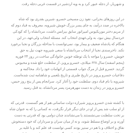
و شهریار، از دجله عبور کرد و به ویه اردشیر در قسمت غربی دجله رفت.
در این روزهای بحرانی، نفوذ زن مسیحی خسرو، شیرین بقدری بود که شاه
بالاخره در صدد درآمد، به جای پسر بزرگ خویش شیرویه، معروف به قباد دوم که
از مریم دختر موریکیوس امپراتور سابق بیزانس داشت، مردانشاه را که کودکی
خردسال بیش نبود، به ولی‌عهدی انتخاب کند. مسئله انتخاب ولی‌عهد، در این
هنگام که پادشاه ضعیف و بیمار بود، نمی‌توانست با مداخله بزرگان و نجبا برخورد
نکند. ناخرسندی نجبا از انتخاب مردانشاه با سعی شیرویه جهت نیل به حق
خویش، خسرو را مواجه با یک توطئه خونین خانوادگی ساخت.در روز ۲۴ فوریه
(پنجم اسفند) سال ۶۲۸ میلادی، خسرو پرویز، از سلطنت خلع شده و محبوس
گردید. خسرو قبل از مرگ جواب قسمتی از اتهامات خود را داد. محاکمه و
دفاعیات خسرو پرویز در تاریخ طبری و تاریخ بلعمی و شاهنامه ثبت شده‌است.
شیرویه با نام قباد دوم، سلطنت خود را آغاز کرد. سرانجام پس از پنج روز حبس،
خسرو پرویز در زندان به دست مهرهرمزد پسر مردانشاه، به قتل رسید.
با کشته شدن خسرو پرویز شیرازه دولت ساسانی هم از هم گسست. قدرتی که
از او سلب شد پس از او در جای دیگر قرار نگرفت، نه کسانی را که به عنوان شاه
بر تخت سلطنت می‌نشستند یا می‌نشاندند چنان دوامی بود که قدرتی به دست
آورند و بر اوضاع مسلط شوند، و نه از میان سران و سرداران که خود دستخوش
نفاق و اختلاف و با هم در ستیز بودند کسی توانست قد علم کند و با غلبه بر