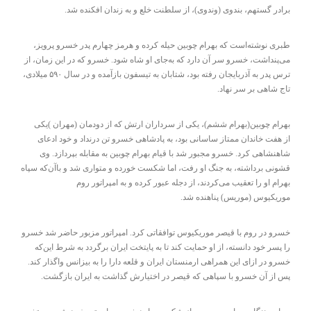
برادر گستهم، بندوی (وندوی)، از سلطنت خلع و به زندان افکنده شد.
طبری نوشته‌است که بهرام چوبین حیله کرده و هرمز چهارم پدر خسرو پرویز،
می‌پنداشت، خسرو سر آن دارد که به‌جای او شاه شود. خسرو که در این زمان، از
ترس پدر به آذربایجان رفته بود، شتابان به تیسفون بازآمده و در سال ۵۹۰ میلادی،
تاج شاهی بر سر نهاد.
بهرام چوبین(بهرام ششم)، یکی از سرداران ارتش که از دودمان (مهران )یکی
از هفت خاندان ممتاز ساسانی بود، به پادشاهی خسرو تن درنداد و خود ادعای
شاهنشاهی کرد. خسرو مجبور شد با قیام بهرام چوبین به مقابله بپردازد. وی
قشونی برداشته، به جنگ او رفت، اما شکست خورده و متواری شد و باآن‌که سپاه
بهرام او را تعقیب می‌کردند، از دجله عبور کرده و به امپراتور روم
موریکیوس (موریس) پناهنده شد.
خسرو در روم با قیصر موریکیوس توافقاتی کرد. امپراتور مزبور حاضر شد خسرو
را پسر خود دانسته، از او حمایت کند تا به پایتخت ایران برگردد به شرط این‌که
خسرو در ازای این همراهی ارمنستان ایران و قلعه دارا را به بیزانس واگذار کند.
پس از آن خسرو با سپاهی که قیصر در اختیارش گذاشت به ایران بازگشت.