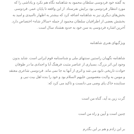
به گفته خود فردوسی سلطان محمود به شاهنامه نگاه هم نکرد و پاداشی را که
مورد انتظار فردوسی بود برایش نفرستاد. از این واقعه تا پایان عمر، فردوسی
بخش‌های دیگری نیز به شاهنامه اضافه کرد که بیشتر به اظهار ناامیدی و امید به
بخشش بعضی از اطرافیان سلطان محمود از جمله «سالار شاه» اختصاص دارد.
آخرین اشاره فردوسی به سن خود به حدود هشتاد سال است .
ویژگیهای هنری شاهنامه
شاهنامه نگهبان راستین سنتهای ملی و شناسنامه قوم ایرانی است. شاید بدون
وجود این اثر بزرگ، بسیاری از عناصر مثبت فرهنگ آبا و اجدادی ما در طوفان
حوادث تاریخی نابود می شد و اثری از آنها به جا نمی ماند. فردوسی شاعری معتقد
و مومن به ولایت معصومین علیهم السلام بود و خود را بنده اهل بیت نبی و
ستاینده خاک پای وصی می دانست و تاکید می کرد که:
گرت زین بد آید، گناه من است
چنین است و آیین و راه من است
بر این زادم و هم بر این بگذرم