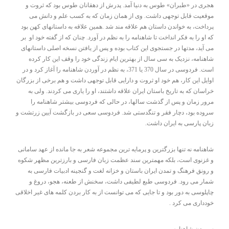
هجری در «طبران» طوس به دنیا آمد. پدرش از دهقانان طوس بود که ثروت و
موقعیت قابل توجهی داشت. وی از همان زمان که به کسب علم و دانش می
پرداخت، به خواندن داستان هم علاقه مند شد .همین علاقه به داستانهای کهن بود
که او را به فکر انداخت تا شاهنامه را به نظم در آورد. چنان که از گفته خود او بر
می آید، مدتها در جستجوی این کتاب بوده و پس از یافتن نسخه اصلی داستانهای
شاهنامه، نزدیک به سی سال از بهترین ایام زندگی خود را وقف این کار کرده
است. فردوسی در سال 370 یا 371، به نظم در آوردن شاهنامه را آغاز کرد و در
اوایل این کار، هم خود او ثروت و دارایی قابل توجهی داشت و هم برخی از بزرگان
خراسان که به تاریخ باستان ایران علاقه داشتند، او را یاری می کردند. ولی به
مرور زمان و پس از گذشت سالها، در حالی که فردوسی بیشتر شاهنامه را
سروده بود، دچار فقر و تنگدستی شد. فردوسی سعی در بازگشت آیین زرتشت و
زبان پارسی به ایران داشت.
شاهنامه نه تنها بزرگترین و پرمایه ترین مجموعه شعر به جا مانده از عهد سامانی
و غزنوی است، بلکه مهمترین سند عظمت زبان فارسی و بارزترین مظهر شکوه
و رونق فرهنگ و تمدن ایران باستان و خزانه لغت و گنجینه ادبیات فارسی به
شمار می رود. فردوسی طبع لطیفی داشت، سخنش از طعنه، هجو، دروغ و
چاپلوسی به دور بود و تا جایی که می توانست از به کار بردن کلمه های غیر اخلاقی
خودداری می کرد .