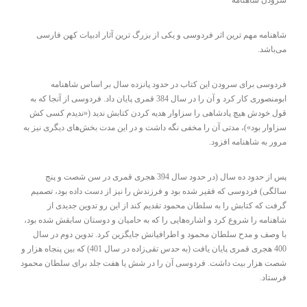
سرودن شاهنامه
شاهنامه مهم ترین اثر فردوسی و یکی از بزرگ ترین آثار ادبیات کهن فارسی
می‌باشد.
فردوسی برای سرودن این کتاب در حدود پانزده سال بر اساس شاهنامه
ابومنصوری کار کرد و آن را در سال 384 قمری پایان داد. فردوسی از آنجا که به
قول خودش هیچ پادشاهی را سزاوار هدیه کردن کتابش ندید («ندیدم کسی کش
سزاوار بود»)، مدتی آن را مخفی نگه داشت و در این مدت بخش‌های دیگری نیز به
مرور به شاهنامه افزود.
پس از حدود ده سال (در حدود سال 394 هجری قمری در سن شصت و پنج
سالگی) فردوسی که فقیر شده بود و فرزندش را نیز از دست داده بود، تصمیم
گرفت که کتابش را به سلطان محمود تقدیم کند از این رو تدوین جدیدی از
شاهنامه را شروع کرد و اشاره‌هایی را که به حامیان و دوستان سابقش شده بود،
با وصف و مدح سلطان محمود و اطرافیانش جایگزین کرد. تدوین دوم در سال
400 هجری قمری پایان یافت (به حدس تقی‌زاده در سال 401) که بین پنجاه هزار و
شصت هزار بیت داشت. فردوسی آن را در شش یا هفت جلد برای سلطان محمود
فرستاد.