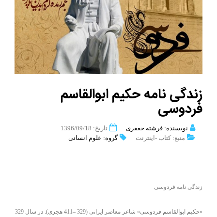
زندگی نامه حکیم ابوالقاسم
فردوسی
نویسنده: فرشته جعفری
تاریخ: 1396/09/18
منبع: کتاب -اینترنت
گروه: علوم انسانی
زندگی نامه فردوسی
«حکیم ابوالقاسم فردوسی» شاعر معاصر ایرانی (329 –411 هجری). در سال 329