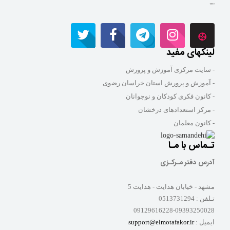
""
لینکهای مفید
- سایت مرکزی آموزش و پرورش
- آموزش و پرورش استان خراسان رضوی
- کانون فکری کودکان و نوجوانان
- مرکز استعدادهای درخشان
- کانون معلمان
تـماس با مـا
آدرس دفتر مـرکـزی
مشهد - خیابان هدایت - هدایت 5
تـلفن :
0513731294
09129616228-09393250028
ایمیل :
support@elmotafakor.ir