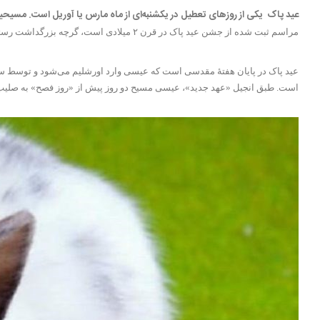
عید پاک
یکی از روزهای تعطیل در یکشنبه‌ای از ماه
مارس
یا
آوریل
است. مسیحیان 
مراسم ثبت شده از جشن عید پاک در قرن ۲ میلادی است، گرچه بزرگداشت رستاخیز عیسی مسیح احتمالاً زودتر نیز اتفاق افتاده است.
عید پاک در پایان هفتهٔ مقدسی است که عیسی وارد اورشلیم می‌شود و توسط س
است. طبق انجیل «عهد جدید»، عیسی مسیح دو روز پیش از «روز فصح» به صلیب کشیده شد، و روز سوم، در