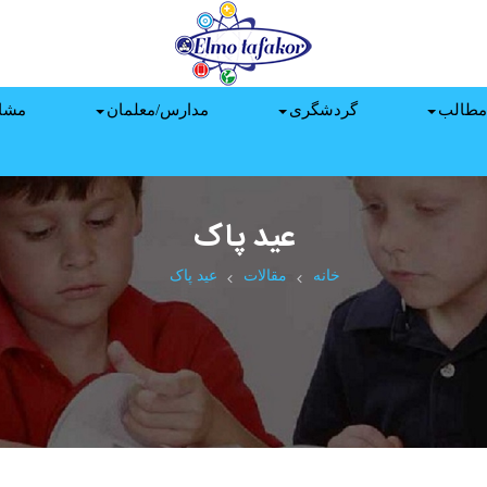
مطالب
گردشگری
مدارس/معلمان
مشا
عید پاک
خانه
مقالات
عید پاک