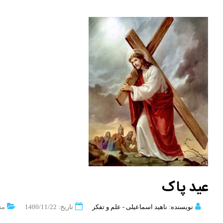
عید پاک
نویسنده: ناهید اسماعیلی - علم و تفکر
تاریخ: 1400/11/22
من