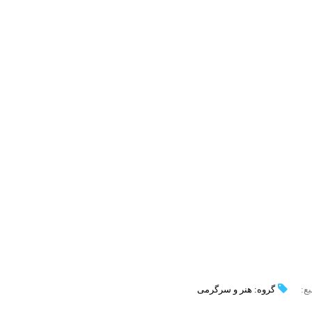
بع:
گروه: هنر و سرگرمی