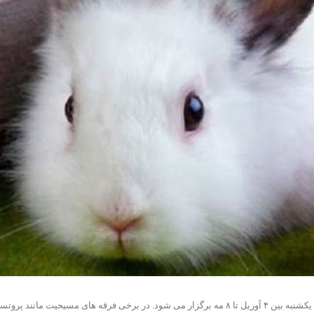
در مسیحیت ارتدکس شرقی، که به تقویم جولیان پایبند هستند، عید پاک هر ساله یکشنبه بین ۴ آوریل تا ۸ مه