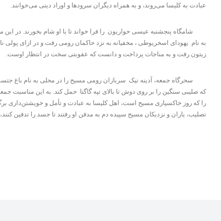
عبادت به کلیسا می‌روند، و به همراه دیگران سرودها و اوراد دینی می‌خوانند.
شامگاه پنجشنبه عیسی حواریون را فرا خواند تا با او شام بخورند. در این مهم
به نام یهودای اسخریوطی ، مخفیانه به نزد حاکمان رومی رفت و در ازای پولی ناچیز
زیتون رفت و به مناجات پرداخت و دانست که عقوبتی سخت در انتظار اوست.
سحرگاه جمعه، آدینه نیک سربازان رومی مسیح را در محلی به نام باغ جتسمانی 
که صلیبی سنگین را بر روی دوش تا بالای تپه گاگتا حمل کند. به این مناسبت جم
را که روز خاکسپاری مسیح است، اهل کلیسا به عبادت و تأمل و خویشتن‌داری برگ
تصلیب، یاران و نزدیکان مسیح سپیده دم به مدفن او رفتند تا جسد را تدفین کنند، 