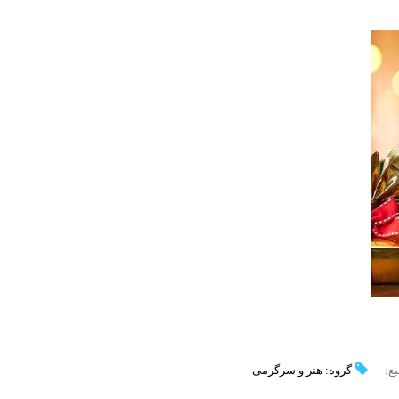
بع:
گروه: هنر و سرگرمی