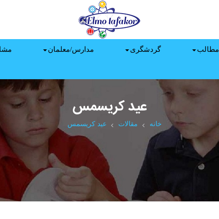
مطالب
گردشگری
مدارس/معلمان
مشا
عید کریسمس
خانه
مقالات
عید کریسمس