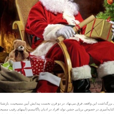
گداشت این واقعه، فرق می‌نهاد. در دو قرن نخست پیدایش آیین مسیحیت، بازشناسی 
کنایه‌آمیزی در خصوص برپایی جشن تولد افراد در ادیان پاگانیسم (آیینهای رقیب مسیحیت