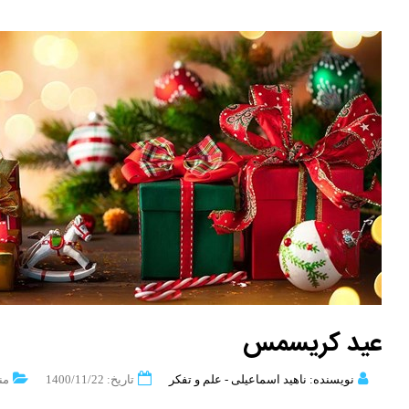
عید کریسمس
نویسنده: ناهید اسماعیلی - علم و تفکر
تاریخ: 1400/11/22
من