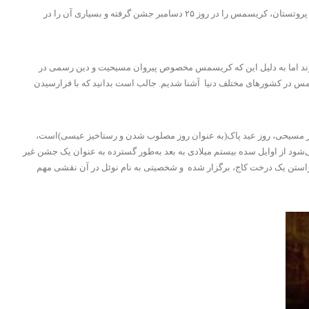
جشنی است در آیین مسیحیت که به منظور گرامیداشت زادروز عیسی مسیح برگزار می‌شود. بسیاری از اعضای کلیسای کاتولیک روم و پیروان آیین پروتستان، کریسمس را در روز ۲۵ دسامبر جشن گرفته و بسیاری آن را در
دازند اما به دلیل این که کریسمس مخصوص پیروان مسیحیت و دین رسمی در
س در کشورهای مختلف دنیا آشنا شدیم. جالب است بدانید که با فرارسیدن
ویه ادامه می‌یابد. هرچند مهم‌ترین عید مذهبی در گاه‌شمار مسیحی، روز عید پاک(به عنوان روز مصلوب شدن و رستاخیز عیسی)است،
شود از اوایل سده بیستم میلادی به بعد به‌طور گسترده به عنوان یک جشن غیر
آراستن یک درخت کاج، برگزار شده
و شخصیتی به نام نوئل در آن نقشی مهم