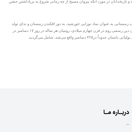
نوان میلاد عیسی مسیح در پرده‌ای از ابهام قرار دارد و تاریخدانان در مورد آنکه پیروان مسیح از چه زمانی شروع به برپاداشتن جشن
ن جایگزینی برای جشن «روز میلاد خورشید شکست ناپذیر» یا سول اینویکتوس (dies solis invicti nati) که به هنگام انقلاب زمستانی به عنوان نماد نوزایی خورشید، به دور افکندن زمستان و ندای تولد
دوباره بهار و تابستان، در امپراتوری روم برگزار می‌شد، رایج گردید و در واقع کریسمس، صورت «مسیحی شده» این جشن بود. پیش از پذیرفتن آیین مسیحیت به عنوان دین رسمی روم در قرن چهارم میلادی، رومیان هر ساله در روز ۱۷ دسامبر در
ر واقع می‌شد، شامل می‌گردید.
دربـاره مـا
""