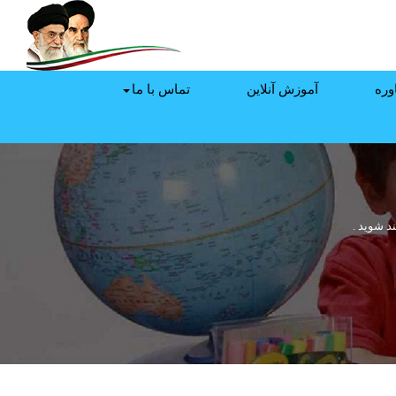
وره
آموزش آنلاین
تماس با ما
د شوید .