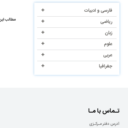
فارسی و ادبیات
مطالب این
ریاضی
زبان
علوم
عربی
جغرافیا
تـماس با مـا
آدرس دفتر مـرکـزی