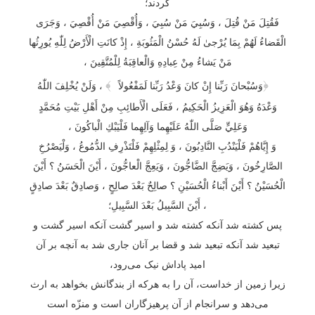
کردند؛
فَقُتِلَ مَنْ قُتِلَ ، وَسُبِيَ مَنْ سُبِيَ ، وَأُقْصِيَ مَنْ أُقْصِيَ ، وَجَرَى
الْقَضاءُ لَهُمْ بِمَا يُرْجىٰ لَهُ حُسْنُ الْمَثُوبَةِ ، إِذْ كانَتِ الْأَرْضُ لِلّٰهِ يُورِثُها
مَنْ يَشاءُ مِنْ عِبادِهِ وَالْعاقِبَةُ لِلْمُتَّقِينَ ،
﴾
﴿
وَسُبْحانَ رَبِّنا إِنْ كانَ وَعْدُ رَبِّنا لَمَفْعُولاً
، وَلَنْ يُخْلِفَ اللّٰهُ
وَعْدَهُ وَهُوَ الْعَزِيزُ الْحَكِيمُ ، فَعَلَى الْأَطائِبِ مِنْ أَهْلِ بَيْتِ مُحَمَّدٍ
وَعَلِيٍّ صَلَّى اللّٰهُ عَلَيْهِما وَآلِهِما فَلْيَبْكِ الْباكُونَ ،
وَ إِيَّاهُمْ فَلْيَنْدُبِ النَّادِبُونَ ، وَ لِمِثْلِهِمْ فَلْتَذْرِفِ الدُّمُوعُ ، وَلْيَصْرُخِ
الصَّارِخُونَ ، وَيَضِجَّ الضَّاجُّونَ ، وَيَعِجَّ الْعاجُّونَ ، أَيْنَ الْحَسَنُ ؟ أَيْنَ
الْحُسَيْنُ ؟ أَيْنَ أَبْناءُ الْحُسَيْنِ ؟ صالِحٌ بَعْدَ صالِحٍ ، وَصادِقٌ بَعْدَ صادِقٍ
، أَيْنَ السَّبِيلُ بَعْدَ السَّبِيلِ؛
پس کشته شد آنکه کشته شد و اسیر گشت آنکه اسیر گشت و
تبعید شد آنکه تبعید شد و قضا بر آنان جاری شد به آنچه بر آن
امید پاداش نیک می‌رود،
زیرا زمین از خداست، آن را به هرکه از بندگانش بخواهد به ارث
می‌دهد و سرانجام از آن پرهیزگاران است و منزّه است