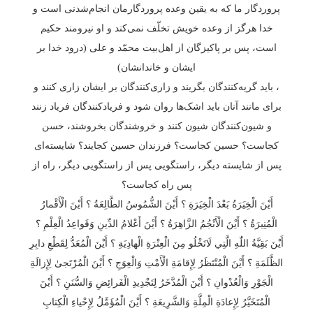
پروردگار ما که به یقین وعده پروردگارمان انجام‌شدنی است و
خدا هرگز از وعده خویش تخلّف نمی‌کند و او نیرومند حکیم
است، پس بر پاکیزگان از اهل‌بیت محمّد و علی (درود خدا بر
ایشان و خاندانشان)
، باید گریه‌کنندگان بگریند و زاری‌کنندگان بر ایشان زاری کنند و
برای مانند آنان باید اشک‌ها روان شود و فریادکنندگان فریاد زنند
و شیون‌کنندگان شیون کنند و خروشندگان بخروشند، حسن
کجاست؟ حسین کجاست؟ فرزندان حسین کجایند؟ شایسته‌ای
پس از شایسته دیگر، راستگویی پس از راستگویی دیگر، راه از
پس راه کجاست؟
أَيْنَ الْخِيَرَةُ بَعْدَ الْخِيَرَةِ ؟ أَيْنَ الشُّمُوسُ الطَّالِعَةُ ؟ أَيْنَ الْأَقْمارُ
الْمُنِيرَةُ ؟ أَيْنَ الْأَنْجُمُ الزَّاهِرَةُ ؟ أَيْنَ أَعْلامُ الدِّينِ وَقَواعِدُ الْعِلْمِ ؟
أَيْنَ بَقِيَّةُ اللّٰهِ الَّتِي لَاتَخْلُو مِنَ الْعِتْرَةِ الْهادِيَةِ ؟ أَيْنَ الْمُعَدُّ لِقَطْعِ دابِرِ
الظَّلَمَةِ ؟ أَيْنَ الْمُنْتَظَرُ لِإِقامَةِ الْأَمْتِ وَالْعِوَجِ ؟ أَيْنَ الْمُرْتَجىٰ لِإِزالَةِ
الْجَوْرِ وَالْعُدْوانِ ؟ أَيْنَ الْمُدَّخَرُ لِتَجْدِيدِ الْفَرائِضِ وَالسُّنَنِ ؟ أَيْنَ
الْمُتَخَيَّرُ لِإِعادَةِ الْمِلَّةِ وَالشَّرِيعَةِ ؟ أَيْنَ الْمُؤَمَّلُ لِإِحْياءِ الْكِتابِ