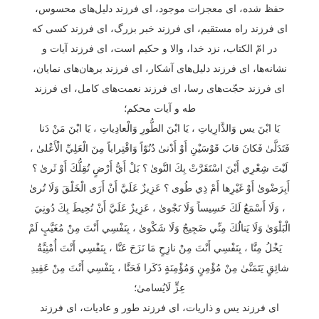
حفظ شده، ای معجزات موجود، ای فرزند دلیل‌های محسوس،
ای فرزند راه مستقیم، ای فرزند خبر بزرگ، ای فرزند کسی که
در امّ الکتاب، نزد خدا، والا و حکیم است، ای فرزند آیات و
نشانه‌ها، ای فرزند دلیل‌های آشکار، ای فرزند برهان‌های نمایان،
ای فرزند حجّت‌های رسا، ای فرزند نعمت‌های کامل، ای فرزند
طه و آیات محکم؛
يَا ابْنَ يس وَالذَّارِياتِ ، يَا ابْنَ الطُّورِ وَالْعادِياتِ ، يَا ابْنَ مَنْ دَنا
فَتَدَلَّىٰ فَكانَ قابَ قَوْسَيْنِ أَوْ أَدْنىٰ دُنُوّاً وَاقْتِراباً مِنَ الْعَلِيِّ الْأَعْلىٰ ،
لَيْتَ شِعْرِي أَيْنَ اسْتَقَرَّتْ بِكَ النَّوىٰ ؟ بَلْ أَيُّ أَرْضٍ تُقِلُّكَ أَوْ ثَرىٰ ؟
أَبِرَضْوىٰ أَوْ غَيْرِها أَمْ ذِي طُوى ؟ عَزِيزٌ عَلَيَّ أَنْ أَرَى الْخَلْقَ وَلَا تُرىٰ
، وَلَا أَسْمَعَ‌ُ لَكَ حَسِيساً وَلَا نَجْوىٰ ، عَزِيزٌ عَلَيَّ أَنْ تُحِيطَ بِكَ دُونِيَ
الْبَلْوَىٰ وَلَا يَنالَُكَ مِنِّي ضَجِيجٌ وَلَا شَكْوىٰ ، بِنَفْسِي أَنْتَ مِنْ مُغَيَّبٍ لَمْ
يَخْلُ مِنَّا ، بِنَفْسِي أَنْتَ مِنْ نازِحٍ مَا نَزَحَ عَنَّا ، بِنَفْسِي أَنْتَ أُمْنِيَّةُ
شائِقٍ يَتَمَنَّىٰ مِنْ مُؤْمِنٍ وَمُؤْمِنَةٍ ذَكَرا فَحَنَّا ، بِنَفْسِي أَنْتَ مِنْ عَقِيدِ
عِزٍّ لَايُسامىٰ؛
ای فرزند یس و ذاریات، ای فرزند طور و عادیات، ای فرزند