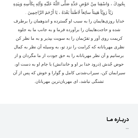
بِجُودِكَ ، وَاسْقِنا مِنْ حَوْضِ جَدِّهِ صَلَّى اللّٰهُ عَلَيْهِ وَآلِهِ بِكَأْسِهِ وَبِيَدِهِ
رَيّاً رَوِيّاً هَنِيئاً سائِغاً لَاظَمَأَ بَعْدَهُ ، يَا أَرْحَمَ الرَّاحِمِينَ .
خدایا روزی‌هایمان را به سبب او گسترده و اندوهمان را برطرف
شده و حاجت‌هایمان را برآورده فرما و به جانب ما به جلوه
کریمت روی آور و تقرّبمان را به سویت بپذیر و به ما نظر کن
نظری مهربانانه که کرامت را نزد تو، به وسیله آن نظر به کمال
برسانیم و آن نظر مهربانانه را به حق جودت از ما مگردان و از
حوض جّدش (درود خدا بر او و خاندانش) با جام او به دست او،
سیرابمان کن، سیراب‌شدنی کامل و گوارا و خوش که پس از آن
تشنگی نباشد، ای مهربان‌ترین مهربانان.
دربـاره مـا
""