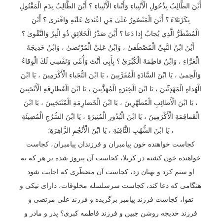
أَيْنَ الطَّالِبُ بِذُحُولِ الْأَنْبِياءِ وَأَبْناءِ الْأَنْبِياءِ ؟ أَيْنَ الطَّالِبُ بِدَمِ الْمَقْتُولِ
بِكَرْبَلاءَ ؟ أَيْنَ الْمَنْصُورُ عَلَىٰ مَنِ اعْتَدىٰ عَلَيْهِ وَافْتَرىٰ ؟ أَيْنَ
الْمُضْطَرُّ الَّذِي يُجابُ إِذا دَعا ؟ أَيْنَ صَدْرُ الْخَلائِقِ ذُو الْبِرِّ وَالتَّقْوىٰ ؟
أَيْنَ ابْنُ النَّبِيِّ الْمُصْطَفىٰ ، وَابْنُ عَلِيٍّ الْمُرْتَضىٰ ، وَابْنُ خَدِيجَةَ
الْغَرَّاءِ ، وَابْنُ فاطِمَةَ الْكُبْرَىٰ ؟ بِأَبِي أَنْتَ وَأُمِّي وَنَفْسِي لَكَ الْوِقاءُ
وَالْحِمىٰ ، يَا ابْنَ السَّادَةِ الْمُقَرَّبِينَ ، يَا ابْنَ النُّجَباءِ الْأَكْرَمِينَ ، يَا ابْنَ
الْهُداةِ الْمَهْدِيِّينَ ، يَا ابْنَ الْخِيَرَةِ الْمُهَذَّبِينَ ، يَا ابْنَ الْغَطارِفَةِ الْأَنْجَبِينَ
، يَا ابْنَ الْأَطائِبِ الْمُطَهَّرِينَ ، يَا ابْنَ الْخَضارِمَةِ الْمُنْتَجَبِينَ ، يَا ابْنَ
الْقَماقِمَةِ الْأَكْرَمِينَ ، يَا ابْنَ الْبُدُورِ الْمُنِيرَةِ ، يَا ابْنَ السُّرُجِ الْمُضِيئَةِ
، يَا ابْنَ الشُّهُبِ الثَّاقِبَةِ ، يَا ابْنَ الْأَنْجُمِ الزَّاهِرَةِ؛
کجاست خواهنده خون پیامبران و فرزندان پیامبران، کجاست
خواهنده خون کشته در کربلا، کجاست آن پیروز شده بر هر که به
او ستم کرد و بهتان زد، کجاست آن مضطّری که اجابت شود
هنگامی که دعا کند، کجاست سرسلسله مخلوقات، دارای نیکی و
تقوا، کجاست فرزند پیامبر برگزیده و فرزند علی مرتضی و
فرزند خدیجه روشن جبین و فرزند فاطمه کبری؟ پدر و مادر و