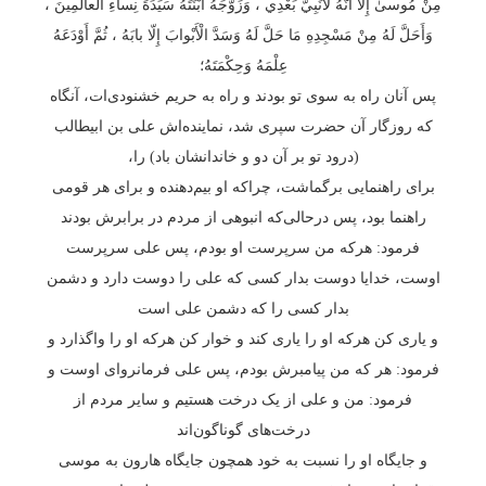
مِنْ مُوسىٰ إِلّا أَنَّهُ لَانَبِيَّ بَعْدِي ، وَزَوَّجَهُ ابْنَتَهُ سَيِّدَةَ نِساءِ الْعالَمِينَ ،
وَأَحَلَّ لَهُ مِنْ مَسْجِدِهِ مَا حَلَّ لَهُ وَسَدَّ الْأَبْوابَ إِلّا بابَهُ ، ثُمَّ أَوْدَعَهُ
عِلْمَهُ وَحِكْمَتَهُ؛
پس آنان راه به سوی تو بودند و راه به حریم خشنودی‌ات، آنگاه
که روزگار آن حضرت سپری شد، نماینده‌اش علی بن ابیطالب
(درود تو بر آن دو و خاندانشان باد) را،
برای راهنمایی برگماشت، چراکه او بیم‌دهنده و برای هر قومی
راهنما بود، پس درحالی‌که انبوهی از مردم در برابرش بودند
فرمود: هرکه من سرپرست او بودم، پس علی سرپرست
اوست، خدایا دوست بدار کسی که علی را دوست دارد و دشمن
بدار کسی را که دشمن علی است
و یاری کن هرکه او را یاری کند و خوار کن هرکه او را وا‌گذارد و
فرمود: هر که من پیامبرش بودم، پس علی فرمانروای اوست و
فرمود: من و علی از یک درخت هستیم و سایر مردم از
درخت‌های گوناگون‌اند
و جایگاه او را نسبت به خود همچون جایگاه هارون به موسی