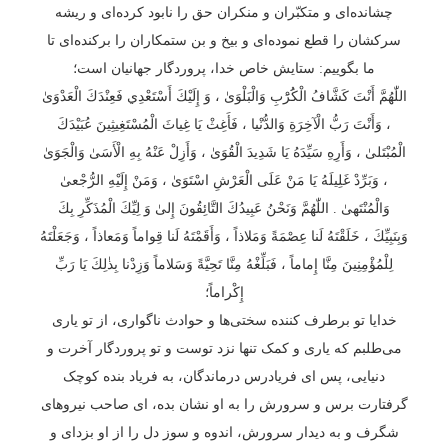
چشانده‌ای و متکبّران و منکران حق را نابود کرده‌ای و ریشه
سرکشان را قطع نموده‌ای و بیخ و بن ستمکاران را برکنده‌ای تا
ما بگوییم: ستایش خاص خدا، پروردگار جهانیان است؛
اللّٰهُمَّ أَنْتَ كَشَّافُ الْكَُرَْبِ وَالْبَلْوَىٰ ، وَ إِلَيْكَ أَسْتَعْدِي فَعِنْدَكَ الْعَدْوَىٰ
، وَأَنْتَ رَبُّ الْآخِرَةِ وَالدُّنْيا ، فَأَغِثْ يَا غِياثَ الْمُسْتَغِيثِينَ عُبَيْدَكَ
الْمُبْتَلىٰ ، وَأَرِهِ سَيِّدَهُ يَا شَدِيدَ الْقُوَىٰ ، وَأَزِلْ عَنْهُ بِهِ الْأَسَىٰ وَالْجَوَىٰ
، وَبَرِّدْ غَلِيلَهُ يَا مَنْ عَلَى الْعَرْشِ اسْتَوَىٰ ، وَمَنْ إِلَيْهِ الرُّجْعىٰ
وَالْمُنْتَهىٰ . اللّٰهُمَّ وَنَحْنُ عَبِيدُكَ التَّائِقُونَ إِلىٰ وَ لِيِّكَ الْمُذَكِّرِ بِكَ
وَبِنَبِيِّكَ ، خَلَقْتَهُ لَنا عِصْمَةً وَمَلاذاً ، وَأَقَمْتَهُ لَنا قِواماً وَمَعاذاً ، وَجَعَلْتَهُ
لِلْمُؤْمِنِينَ مِنَّا إِماماً ، فَبَلِّغْهُ مِنَّا تَحِيَّةً وَسَلاماً وَزِدْنا بِذٰلِكَ يَا رَبِّ
إِكْراماً؛
خدایا تو برطرف کننده سختی‌ها و حوادث ناگواری، از تو یاری
می‌طلبم که یاری و کمک تنها نزد توست و تو پروردگار آخرت و
دنیایی، پس ای فریادرس درماندگان، به فریاد بنده کوچک
گرفتارت برس و سرورش را به او نشان بده‌، ای صاحب نیروهای
شگرف و به دیدار سرورش، اندوه و سوز دل را از او بزدای و