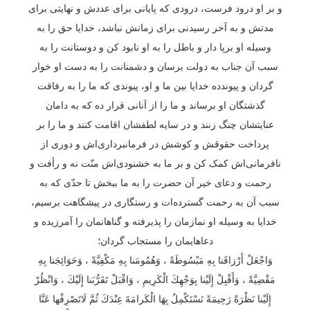
و بر او درود فرست، درودی که پایانی برای عددش و نهایتی برای
مدتش و به آخر رسیدنی برای زمانش نباشد، خدایا حق را به
وسیله او برپا دار و باطل را به او نابود کن و دوستانت را به
سبب آن جناب به دولت برسان و دشمنانت را به دست او خوار
گردان و پیوندده خدایا بین ما و او، پیوندی که ما را به رفاقت
گذشتگان او برساند و ما را از آنانی قرار ده که به دامان
عنایتشان چنگ زنند و در سایه لطفشان اقامت کنند و ما را بر
پرداخت حقوقش و کوشش در فرمانبرداری‌اش و دوری از
نافرمانی‌اش کمک کن و بر ما به خشنودی‌اش منّت نه و رأفت و
رحمت و دعای خیر آن حضرت را به ما ببخش تا حدّی که به
سبب آن به رحمت گسترده‌ات و رستگاری در پیشگاهت برسیم،
خدایا به وسیله او نمازمان را پذیرفته و گناهانمان را آمرزیده و
دعاهایمان را مستجاب گردان؛
وَاجْعَلْ أَرْزاقَنا بِهِ مَبْسُوطَةً ، وَهُمُومَنا بِهِ مَكْفِيَّةً ، وَحَوَائِجَنا بِهِ
مَقْضِيَّةً ، وَأَقْبِلْ إِلَيْنا بِوَجْهِكَ الْكَرِيمِ ، وَاقْبَلْ تَقَرُّبَنا إِلَيْكَ ، وَانْظُرْ
إِلَيْنا نَظْرَةً رَحِيمَةً نَسْتَكْمِلُ بِهَا الْكَرامَةَ عِنْدَكَ ثُمَّ لَاتَصْرِفْها عَنَّا