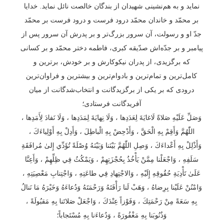
نماید و به هم‌نشینی شهیدان از بندگان خالصت نائل نماید. خدایا
بر محمّد و خاندان محمّد درود فرست و درود فرست بر محمّد
جدّ او و رسولت، آن سرور بزرگ‌تر و بر پدرش آن سرور پس از
پیامبر و بر جدّه‌اش صدّیقه کبری، فاطمه دختر محمّد و بر کسانی
که برگزیدی، از پدران نیکوکارش و بر خودش، برترین و
کامل‌ترین و تمام‌ترین و بادوام‌ترین و بیشترین و فراوان‌ترین
درودی که بر یکی از برگزیدگانت و انتخاب‌شدگانت از میان
آفریدگانت فرستادی؛
وَصَلِّ عَلَيْهِ صَلاةً لَاغايَةَ لِعَدَدِها ، وَلَا نِهايَةَ لِمَدَدِها ، وَلَا نَفادَ لِأَمَدِها ،
اللّٰهُمَّ وَأَقِمْ بِهِ الْحَقَّ ، وَأَدْحِضْ بِهِ الْباطِلَ ، وَأَدِلْ بِهِ أَوْلِياءَكَ ،
وَأَذْلِلْ بِهِ أَعْداءَكَ ، وَصِلِ اللّٰهُمَّ بَيْنَنا وَبَيْنَهُ وُصْلَةً تُؤَدِّي إِلىٰ مُرافَقَةِ
سَلَفِهِ ، وَاجْعَلْنا مِمَّنْ يَأْخُذُ بِحُجْزَتِهِمْ ، وَيَمْكُثُ فِي ظِلِّهِمْ ، وَأَعِنَّا
عَلَىٰ تَأْدِيَةِ حُقُوقِهِ إِلَيْهِ ، وَالاجْتِهادِ فِي طاعَتِهِ ، وَاجْتِنابِ مَعْصِيَتِهِ ،
وَامْنُنْ عَلَيْنا بِرِضاهُ ، وَهَبْ لَنا رَأْفَتَهُ وَرَحْمَتَهُ وَدُعاءَهُ وَخَيْرَهُ مَا نَنالُ
بِهِ سَعَةً مِنْ رَحْمَتِكَ ، وَفَوْزاً عِنْدَكَ ، وَاجْعَلْ صَلاتَنا بِهِ مَقبُولَةً ،
وَذُنُوبَنا بِهِ مَغْفُورَةً ، وَدُعاءَنا بِهِ مُسْتَجاباً؛