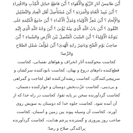
أَيْنَ طامِسُ آثارِ الزَّيْغِ وَالْأَهْواءِ ؟ أَيْنَ قاطِعُ حَبائِلِ الْكِذْبِ وَالافْتِراءِ
؟ أَيْنَ مُبِيدُ الْعُتاةِ وَالْمَرَدَةِ ؟ أَيْنَ مُسْتَأْصِلُ أَهْلِ الْعِنادِ وَالتَّضْلِيلِ
وَالْإِلْحادِ ؟ أَيْنَ مُعِزُّ الْأَوْلِياءِ وَمُذِلُّ الْأَعْداءِ ؟ أَيْنَ جامِعُ الْكَلِمَةِ عَلَى
التَّقْوىٰ ؟ أَيْنَ بابُ اللّٰهِ الَّذِي مِنْهُ يُؤْتىٰ ؟ أَيْنَ وَجْهُ اللّٰهِ الَّذِي إِلَيْهِ
يَتَوَجَّهُ الْأَوْلِياءُ ؟ أَيْنَ السَّبَبُ الْمُتَّصِلُ بَيْنَ الْأَرْضِ وَالسَّماءِ ؟ أَيْنَ
صاحِبُ يَوْمِ الْفَتْحِ وَناشِرُ رايَةِ الْهُدىٰ؟ أَيْنَ مُؤَلِّفُ شَمْلِ الصَّلاحِ
وَالرِّضا؛
کجاست محوکننده آثار انحراف و هواهای نفسانی، کجاست
قطع‌کننده دام‌های دروغ و بهتان، کجاست نابودکننده سرکشان و
سرپیچی‌کنندگان، کجاست ریشه‌کن‌کننده اهل لجاجت و گمراهی
و بی‌دینی، کجاست عزّت‌بخش دوستان و خوارکننده دشمنان،
کجاست گردآورنده سخن بر پایه تقوا، کجاست در راه خدا که از
آن آمده شود، کجاست جلوه خدا که دوستان به سویش روی
آورند، کجاست آن وسیله پیوند بین زمین و آسمان، کجاست
صاحب روز پیروزی و گسترنده پرچم هدایت، کجاست گردآورنده
پراکندگی صلاح و رضا؛