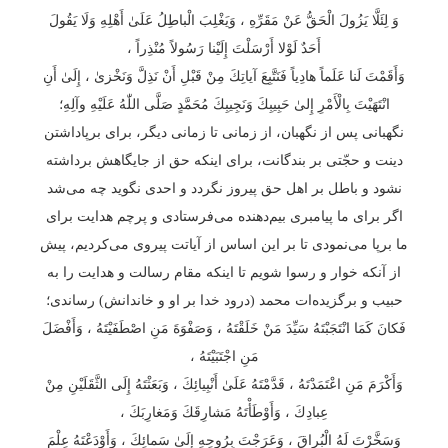
وَ لِئَلَّا يَزُولَ الْحَقُّ عَنْ مَقَرِّهِ ، وَيَغْلِبَ الْباطِلُ عَلَىٰ أَهْلِهِ وَلَا يَقُولَ
أَحَدٌ لَوْلا أَرْسَلْتَ إِلَيْنا رَسُولاً مُنْذِراً ،
وَأَقَمْتَ لَنا عَلَماً هادِياً فَنَتَّبِعَ آياتِكَ مِنْ قَبْلِ أَنْ نَذِلَّ وَنَخْزىٰ ، إِلَىٰ أَنِ
انْتَهَيْتَ بِالْأَمْرِ إِلىٰ حَبِيبِكَ وَنَجِيبِكَ مُحَمَّدٍ صَلَّى اللّٰهُ عَلَيْهِ وآلِهِ؛
نگهبانی پس از نگهبان، از زمانی تا زمانی دیگر، برای برپاداشتن
دینت و حجّتی بر بندگانت، برای اینکه حق از جایگاهش برداشته
نشود و باطل بر اهل حق پیروز نگردد و احدی نگوید چه می‌شد
اگر برای ما پیامبری بیم‌دهنده می‌فرستادی و پرچم هدایت برای
ما برپا می‌نمودی تا بر این اساس از آیاتت پیروی می‌کردیم، پیش
از آنکه خوار و رسوا شویم تا اینکه مقام رسالت و هدایت را به
حبیب و برگزیده‌ات محمد (درود خدا بر او و خاندانش) رساندی؛
فَكانَ كَمَا انْتَجَبْتَهُ سَيِّدَ مَنْ خَلَقْتَهُ ، وَصَفْوَةَ مَنِ اصْطَفَيْتَهُ ، وَأَفْضَلَ
مَنِ اجْتَبَيْتَهُ ،
وَأَكْرَمَ مَنِ اعْتَمَدْتَهُ ، قَدَّمْتَهُ عَلَىٰ أَنْبِيائِكَ ، وَبَعَثْتَهُ إِلَى الثَّقَلَيْنِ مِنْ
عِبادِكَ ، وَأَوْطَأْتَهُ مَشارِقَكَ وَمَغارِبَكَ ،
وَسَخَّرْتَ لَهُ الْبُراقَ ، وَعَرَجْتَ بِرُوحِهِ إِلَىٰ سَمائِكَ ، وَأَوْدَعْتَهُ عِلْمَ