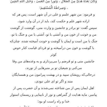
وَكانَ بَعْدَهُ هُدىً مِنَ الضَّلالِ ، وَنُوراً مِنَ الْعَمىٰ ، وَحَبْلَ اللّٰهِ الْمَتِينَ
، وَصِراطَهُ الْمُسْتَقِيمَ؛
و فرمود: من شهر علمم و علی در آن شهر است، پس هر که
اراده شهر علم و حکمت کند، باید از در آن وارد شود،
سپس گفت: تو برادر و جانشین و وارث منی، گوشتت از گوشت
من و خونت از خون من و آشتی با تو، آشتی با من و جنگ با تو،
جنگ با من است و ایمان با گوشت و خونت آمیخته شده، چنان‌که
با گوشت و خون من درآمیخته و تو فردای قیامت کنار حوض
کوثر
جانشین منی و تو قرضم را می‌پردازی و به وعده‌های من وفا
می‌کنی و شیعیان تو بر منبرهایی از نورند،
درحالی‌که رویشان سپید و در بهشت پیرامون من و همسایگان
منند و اگر تو ای علی نبودی،
اهل ایمان پس از من شناخته نمی‌شدند و آن حضرت پس از
پیامبر، مایه هدایت از گمراهی و نور از نابینایی و ریسمان استوار
خدا و راه راست او بود؛