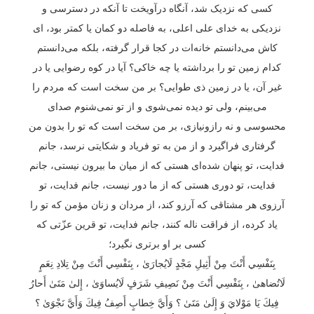
کسی که نزدیک شد، آنگاه درآویخت تا آنکه در دسترسی و
نزدیکی به خدای علی اعلی، به فاصله دو کمان یا کمتر بود، ای
کاش می‌دانستم خانه‌ات در کجا قرار گرفته، بلکه می‌دانستم
کدام زمین تو را برداشته یا چه خاکی؟ آیا در کوه رضوایی یا در
غیر آن، یا در زمین ذی طوایی؟ بر من سخت است که مردم را
می‌بینم، ولی تو دیده نمی‌شوی و از تو نمی‌شنوم صدای
محسوسی و نه رازونیازی، بر من سخت است که تو را بدون من
گرفتاری فراگیرد و از من به تو فریاد و شکایتی نرسد، جانم
فدایت، تو پنهان شده‌ای هستی که از میان ما بیرون نیستی، جانم
فدایت، تو دوری هستی که از ما دور نیست، جانم فدایت، تو
آرزوی هر مشتاقی که آرزو کند، از مردان و زنان مؤمن که تو را
یاد کرده، از فراقت ناله کنند، جانم فدایت، تو قرین عزّتی که
کسی بر او برتری نگیرد؛
بِنَفْسِي أَنْتَ مِنْ أَثِيلِ مَجْدٍ لَايُجارَىٰ ، بِنَفْسِي أَنْتَ مِنْ تِلادِ نِعَمٍ
لَاتُضاهىٰ ، بِنَفْسِي أَنْتَ مِنْ نَصِيفِ شَرَفٍ لَايُساوَىٰ ، إِلىٰ مَتَىٰ أَحارُ
فِيكَ يَا مَوْلايَ وَ إِلَىٰ مَتَىٰ ؟ وَأَيَّ خِطابٍ أَصِفُ فِيكَ وَأَيَّ نَجْوَىٰ ؟