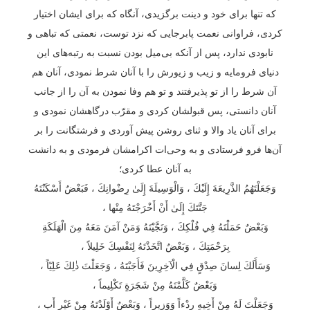
‌که تنها برای خود و دینت برگزیدی، آنگاه که برای ایشان اختیار
کردی، فراوانی نعمت پابرجایی که نزد توست، نعمتی که تباهی و
نابودی ندارد، پس از آنکه بی‌میل بودن نسبت به رتبه‌های این
دنیای فرومایه و زیب و زیورش را با آنان شرط نمودی، آنان هم
آن شرط را از تو پذیرفتند و تو هم وفا نمودن به آن را از جانب
آنان دانستی، پس قبولشان کردی و مقرّب درگاهشان نمودی و
برای آنان یاد والا و ثنای روشن پیش آوردی و فرشتگانت را بر
آن‌ها فرو فرستادی و به وحی‌ات اکرامشان فرمودی و به دانشت
به آنان عطا کردی؛
وَجَعَلْتَهُمُ الذَّرِيعَةَ إِلَيْكَ ، وَالْوَسِيلَةَ إِلَىٰ رِضْوانِكَ ، فَبَعْضٌ أَسْكَنْتَهُ
جَنَّتَكَ إِلَىٰ أَنْ أَخْرَجْتَهُ مِنْها ،
وَبَعْضٌ حَمَلْتَهُ فِي فُلْكِكَ ، وَنَجَّيْتَهُ وَمَنْ آمَنَ مَعَهُ مِنَ الْهَلَكَةِ
بِرَحْمَتِكَ ، وَبَعْضٌ اتَّخَذْتَهُ لِنَفْسِكَ خَلِيلاً ،
وَسَأَلَكَ لِسانَ صِدْقٍ فِي الْآخِرِينَ فَأَجَبْتَهُ ، وَجَعَلْتَ ذٰلِكَ عَلِيّاً ،
وَبَعْضٌ كَلَّمْتَهُ مِنْ شَجَرَةٍ تَكْلِيماً ،
وَجَعَلْتَ لَهُ مِنْ أَخِيهِ رِدْءاً وَوَزِيراً ، وَبَعْضٌ أَوْلَدْتَهُ مِنْ غَيْرِ أَبٍ ،