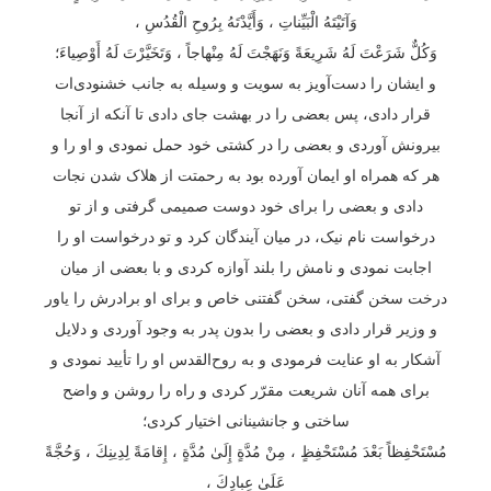
وَآتَيْتَهُ الْبَيِّناتِ ، وَأَيَّدْتَهُ بِرُوحِ الْقُدُسِ ،
وَكُلٌّ شَرَعْتَ لَهُ شَرِيعَةً وَنَهَجْتَ لَهُ مِنْهاجاً ، وَتَخَيَّرْتَ لَهُ أَوْصِياءَ؛
و ایشان را دست‌آویز به سویت و وسیله به جانب خشنودی‌ات
قرار دادی، پس بعضی را در بهشت جای دادی تا آنکه از آنجا
بیرونش آوردی و بعضی را در کشتی خود حمل نمودی و او را و
هر که همراه او ایمان آورده بود به رحمتت از هلاک شدن نجات
دادی و بعضی را برای خود دوست صمیمی گرفتی و از تو
درخواست نام نیک، در میان آیندگان کرد و تو درخواست او را
اجابت نمودی و نامش را بلند آوازه کردی و با بعضی از میان
درخت سخن گفتی، سخن گفتنی خاص و برای او برادرش را یاور
و وزیر قرار دادی و بعضی را بدون پدر به وجود آوردی و دلایل
آشکار به او عنایت فرمودی و به روح‌القدس او را تأیید نمودی و
برای همه آنان شریعت مقرّر کردی و راه را روشن و واضح
ساختی و جانشینانی اختیار کردی؛
مُسْتَحْفِظاً بَعْدَ مُسْتَحْفِظٍ ، مِنْ مُدَّةٍ إِلَىٰ مُدَّةٍ ، إِقامَةً لِدِينِكَ ، وَحُجَّةً
عَلَىٰ عِبادِكَ ،