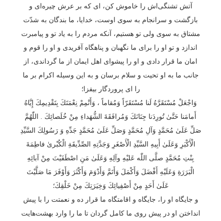
آتش تشنگی‌اش را خاموش کن، ای که بر عرش چیره‌ای و
بازگشت و سرانجام به سوی اوست، خدایا، ما بندگان به شدّت
مشتاق به سوی ولی تو هستیم، آنکه مردم را به یاد تو و پیامبرت
اندازد و تو او را برای ما نگهبان و پناهگاه آفریدی و او را قوم و
امان ما قرار دادی و او را پیشوای اهل ایمان از ما گرداندی، از
جانب ما به او تحیت و سلام برسان و به این وسیله اکرام بر ما
را ای پروردگار بیفزا؛
وَاجْعَلْ مُسْتَقَرَّهُ لَنا مُسْتَقَرّاً وَمُقاماً ، وَأَتْمِمْ نِعْمَتَكَ بِتَقْدِيمِكَ إِيَّاهُ
أَمامَنا حَتَّىٰ تُورِدَنا جِنَانَكَ وَمُرافَقَةَ الشُّهَداءِ مِنْ خُلَصائِكَ . اللّٰهُمَّ
صَلِّ عَلَىٰ مُحَمَّدٍ وَآلِ مُحَمَّدٍ وَصَلِّ عَلَىٰ مُحَمَّدٍ جَدِّهِ وَ رَسُولِكَ السَّيِّدِ
الْأَكْبَرِ وَعَلَىٰ أَبِيهِ السَّيِّدِ الْأَصْغَرِ وَجَدَّتِهِ الصِّدِّيقَةِ الْكُبْرىٰ فاطِمَةَ
بِنْتِ مُحَمَّدٍ صلَّى اللّٰه عَليْهِ وآلِهِ وَعَلَىٰ مَنِ اصْطَفَيْتَ مِنْ آبائِهِ
الْبَرَرَةِ وَعَلَيْهِ أَفْضَلَ وَأَكْمَلَ وَأَتَمَّ وَأَدْوَمَ وَأَكْثَرَ وَأَوْفَرَ مَا صَلَّيْتَ
عَلَىٰ أَحَدٍ مِنْ أَصْفِيائِكَ وَخِيَرَتِكَ مِنْ خَلْقِكَ؛
و جایگاه او را، جایگاه و اقامتگاه ما قرار ده و نعمتت را با پیش
انداختن او در پیش روی ما کامل گردان تا ما را وارد بهشت‌هایت