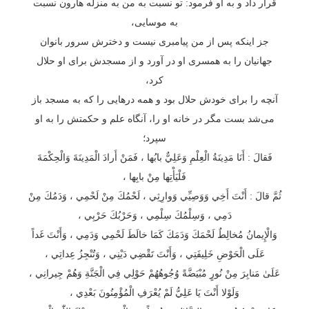
قرار داد و به او فرمود: تو نسبت به من به منزله هارون نسبت
به موسایی،
جز اینکه پس از من پیامبری نیست و دخترش سرور بانوان
جهانیان را به همسری او در آورد و از مسجدش برای او حلال
کرد،
آنچه را برای خودش حلال بود و همه درهایی را که به مسجد باز
می‌شد بست مگر در خانه او را، آنگاه علم و حکمتش را به او
سپرد؛
فَقالَ : أَنَا مَدِينَةُ الْعِلْمِ وَعَلِيٌّ بابُها ، فَمَنْ أَرادَ الْمَدِينَةَ وَالْحِكْمَةَ
فَلْيَأْتِها مِنْ بابِها ،
ثُمَّ قالَ : أَنْتَ أَخِي وَوَصِيِّي وَوارِثِي ، لَحْمُكَ مِنْ لَحْمِي ، وَدَمُكَ مِنْ
دَمِي ، وَسِلْمُكَ سِلْمِي ، وَحَرْبُكَ حَرْبِي ،
وَالْإِيمانُ مُخالِطٌ لَحْمَكَ وَدَمَكَ كَمَا خالَطَ لَحْمِي وَدَمِي ، وَأَنْتَ غَداً
عَلَى الْحَوْضِ خَلِيفَتِي ، وَأَنْتَ تَقْضِي دَيْنِي ، وَتُنْجِزُ عِداتِي ،
عَلَىٰ مَنابِرَ مِنْ نُورٍ مُبْيَضَّةً وُجُوهُهُمْ حَوْلِي فِي الْجَنَّةِ وَهُمْ جِيرانِي ،
وَلَوْلا أَنْتَ يَا عَلِيُّ لَمْ يُعْرَفِ الْمُؤْمِنُونَ بَعْدِي ،