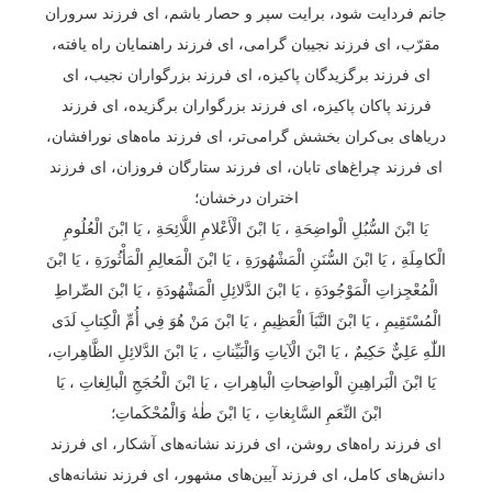
جانم فردایت شود، برایت سپر و حصار باشم، ای فرزند سروران
مقرّب، ای فرزند نجیبان گرامی، ای فرزند راهنمایان راه یافته،
ای فرزند برگزیدگان پاکیزه، ای فرزند بزرگواران نجیب، ای
فرزند پاکان پاکیزه، ای فرزند بزرگواران برگزیده، ای فرزند
دریاهای بی‌کران بخشش گرامی‌تر، ای فرزند ماه‌های نورافشان،
ای فرزند چراغ‌های تابان، ای فرزند ستارگان فروزان، ای فرزند
اختران درخشان؛
يَا ابْنَ السُّبُلِ الْواضِحَةِ ، يَا ابْنَ الْأَعْلامِ اللَّائِحَةِ ، يَا ابْنَ الْعُلُومِ
الْكامِلَةِ ، يَا ابْنَ السُّنَنِ الْمَشْهُورَةِ ، يَا ابْنَ الْمَعالِمِ الْمَأْثُورَةِ ، يَا ابْنَ
الْمُعْجِزاتِ الْمَوْجُودَةِ ، يَا ابْنَ الدَّلائِلِ الْمَشْهُودَةِ ، يَا ابْنَ الصِّراطِ
الْمُسْتَقِيمِ ، يَا ابْنَ النَّبَاَ الْعَظِيمِ ، يَا ابْنَ مَنْ هُوَ فِي أُمِّ الْكِتابِ لَدَى
اللّٰهِ عَلِيٌّ حَكِيمٌ ، يَا ابْنَ الْآياتِ وَالْبَيِّناتِ ، يَا ابْنَ الدَّلائِلِ الظَّاهِراتِ،
يَا ابْنَ الْبَراهِينِ الْواضِحاتِ الْباهِراتِ ، يَا ابْنَ الْحُجَجِ الْبالِغاتِ ، يَا
ابْنَ النِّعَمِ السَّابِغاتِ ، يَا ابْنَ طٰهٰ وَالْمُحْكَماتِ؛
ای فرزند راه‌های روشن، ای فرزند نشانه‌های آشکار، ای فرزند
دانش‌های کامل، ای فرزند آیین‌های مشهور، ای فرزند نشانه‌های