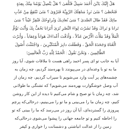
هَلْ إِلَيْكَ يَابْنَ أَحْمَدَ سَبِيلٌ فَتُلْقىٰ ؟ هَلْ يَتَّصِلُ يَوْمُنا مِنْكَ بِعِدَةٍ
فَنَحْظىٰ ؟ مَتَىٰ نَرِدُ مَناهِلَكَ الرَّوِيَّةَ فَنَرْوَىٰ ؟ مَتَىٰ نَنْتَقِعُ مِنْ عَذْبِ
مائِكَ فَقَدْ طالَ الصَّدىٰ ؟ مَتىٰ نُغادِيكَ وَنُراوِحُكَ فَنُقِرَّ عَيْناً ؟ مَتىٰ
تَرانا وَ نَراكَ وَقَدْ نَشَرْتَ لِواءَ النَّصْرِ تُرَىٰ أَتَرَانا نَحُفُّ بِكَ وَأَنْتَ تَؤُمُّ
الْمَلَأَ وَقَدْ مَلَأْتَ الْأَرْضَ عَدْلاً ، وَأَذَقْتَ أَعْداءَكَ هَواناً وَعِقاباً ، وَأَبَرْتَ
الْعُتاةَ وَجَحَدَةَ الْحَقِّ ، وَقَطَعْتَ دابِرَ الْمُتَكَبِّرِينَ ، وَاجْتَثَثْتَ أُصُولَ
الظَّالِمِينَ ، وَنَحْنُ نَقُولُ : الْحَمْدُ لِلّٰهِ رَبِّ الْعالَمِينَ؛
آیا به جانب تو ای پسر احمد راهی هست تا ملاقات شوی، آیا روز
ما به تو با وعده‌ای در می‌پیوندد تا بهره‌مند گردیم، چه زمان به
چشمه‌های پر آبت وارد می‌شویم تا سیراب گردیم، چه زمان از
آب وصل خوشگوارت بهره‌مند می‌شویم؟ که تشنگی ما طولانی
شد، چه زمان با تو صبح و شام می‌کنیم تا دیده از این کار روشن
کنیم، چه زمان ما را می‌بینی و ما تو را می‌بینیم، درحالی‌که پرچم
پیروزی را گسترده‌ای، آیا آن روز در می‌رسد که ما را ببینی که تو
را احاطه کنیم و تو جامعه جهانی را پیشوا می‌شوی درحالی‌که
زمین را از عدالت انباشتی و دشمنانت را خواری و کیفر