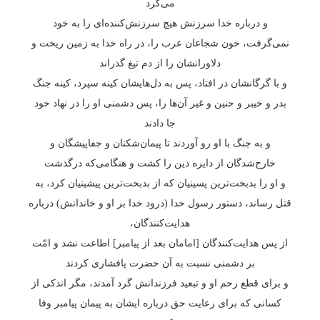
می‌کرد
و درباره خدا سرزنش هیچ سرزنش‌کننده‌ای را به خود
نمی‌گرفت، خون شجاعان عرب را، در راه خدا به زمین ریخت و
دلاورانشان را از دم تیغ گذراند
و با گرگانشان در افتاد، پس به دل‌هایشان کینه سپرد، کینه جنگ
بدر و خیبر و حنین و غیر آن‌ها را، پس دشمنی او را در نهاد خود
جا دادند
و به جنگ با او رو آوردند تا پیمان‌شکنان و جفاپیشگان و
خارج‌شدگان از دایره دین را کشت و هنگامی‌که درگذشت
و او را بدبخت‌ترین پسینیان‌ که از بدبخت‌ترین پیشینیان کرد، به
قتل رساند، دستور رسول خدا (درود خدا بر او و خاندانش) درباره
هدایت‌کنندگان،
از پس هدایت‌کنندگان [امامان بعد از پیامبر] اطاعت نشد و امّت
بر دشمنی نسبت به آن حضرت پافشاری کردند
و برای قطع رحم او و تبعید فرزندانش گرد آمدند، مگر اندکی از
کسانی که برای رعایت حق درباره ایشان به پیمان پیامبر وفا