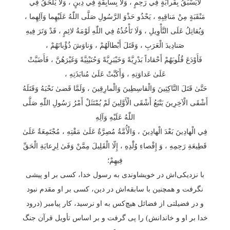
لَايُسْبَقُ بِقَرابَةٍ فِي رَحِمٍ ، وَلَا بِسابِقَةٍ فِي دِينٍ ، وَلَا يُلْحَقُ فِي
مَنْقَبَةٍ مِنْ مَناقِبِهِ ، يَحْذُو حَذْوَ الرَّسُولِ صَلَّى اللّٰهُ عَلَيْهِما وَآلِهِما ،
وَيُقاتِلُ عَلَى التَّأْوِيلِ ، وَلَا تَأْخُذُهُ فِي اللّٰهِ لَوْمَةُ لائِمٍ ، قَدْ وَتَرَ فِيهِ
صَنادِيدَ الْعَرَبِ ، وَقَتَلَ أَبْطالَهُمْ ، وَناوَشَ ذُؤْبانَهُمْ ،
فَأَوْدَعَ قُلُوبَهُمْ أَحْقاداً بَدْرِيَّةً وَخَيْبَرِيَّةً وَحُنَيْنِيَّةً وَغَيْرَهُنَّ ، فَأَضَبَّتْ
عَلَىٰ عَداوَتِهِ ، وَأَكَبَّتْ عَلَىٰ مُنابَذَتِهِ ،
حَتَّىٰ قَتَلَ النَّاكِثِينَ وَالْقاسِطِينَ وَالْمارِقِينَ ، وَلَمَّا قَضىٰ نَحْبَهُ وَقَتَلَهُ
أَشْقَى الْآخِرِينَ يَتْبَعُ أَشْقَى الْأَوَّلِينَ لَمْ يُمْتَثَلْ أَمْرُ رَسُولِ اللّٰهِ صَلَّى
اللّٰهُ عَلَيْهِ وَآلِهِ
فِي الْهادِينَ بَعْدَ الْهادِينَ ، وَالْأُمَّةُ مُصِرَّةٌ عَلَىٰ مَقْتِهِ ، مُجْتَمِعَةٌ عَلَىٰ
قَطِيعَةِ رَحِمِهِ ، وَ إِقْصاءِ وُلَْدِهِ ، إِلّا الْقَلِيلَ مِمَّنْ وَفَىٰ لِرِعايَةِ الْحَقِّ
فِيهِمْ؛
با نزدیکی‌اش در خویشاوندی به رسول خدا، کسی بر او پیشی
نگرفت و همچنین با سابقه‌اش در دین، کسی بر او مقدم نبود
و در فضیلتی از فضائل هیچ‌کس به او نرسید، کار پیامبر (درود
خدا بر او و خاندانش) را پی گرفت و بر اساس تأویل قرآن جنگ