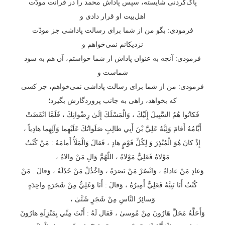
پاک‌کردنی شایسته، سپس پاداش محمد را در قرآنت مودّت
اهل‌بیت او قرار دادی و
فرمودی: بگو من از شما برای رسالت پاداشی جز مودّت
نزدیکانم نمی‌خواهم و
فرمودی: آنچه به عنوان پاداش از شما خواستم، آن هم به سود
شماست و
فرمودی: من از شما برای رسالت پاداشی نمی‌خواهم، جز کسی
که بخواهد، راهی به جانب پروردگارش بگیرد؛
فَكانُوا هُمُ السَّبِيلَ إِلَيْكَ ، وَالْمَسْلَكَ إِلَىٰ رِضْوانِكَ ، فَلَمَّا انْقَضَتْ
أَيَّامُهُ أَقامَ وَلِيَّهُ عَلِيَّ بْنَ أَبِي طالِبٍ صَلَواتُكَ عَلَيْهِما وَآلِهِما هادِياً ،
إِذْ كانَ هُوَ الْمُنْذِرَ وَ لِكُلِّ قَوْمٍ هادٍ ، فَقالَ وَالْمَلَأُ أَمامَهُ : مَنْ كُنْتُ
مَوْلاهُ فَعَلِيٌّ مَوْلاهُ ، اللّٰهُمَّ وَالِ مَنْ والاهُ ،
وَعادِ مَنْ عاداهُ ، وَانْصُرْ مَنْ نَصَرَهُ ، وَاخْذُلْ مَنْ خَذَلَهُ ، وَقالَ : مَنْ
كُنْتُ أَنَا نَبِيَّهُ فَعَلِيٌّ أَمِيرُهُ ، وَقالَ : أَنَا وَعَلِيٌّ مِنْ شَجَرَةٍ واحِدَةٍ
وَسائِرُ النَّاسِ مِنْ شَجَرٍ شَتَّىٰ ،
وَأَحَلَّهُ مَحَلَّ هَارُونَ مِنْ مُوسىٰ ، فَقال لَهُ : أَنْتَ مِنِّي بِمَنْزِلَةِ هارُونَ