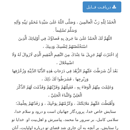
دریافـت فــایل
الْحَمْدُ لِلّٰهِ رَبِّ الْعالَمِينَ ، وَصَلَّى اللّٰهُ عَلَىٰ سَيِّدِنا مُحَمَّدٍ نَبِيِّهِ وَآلِهِ
وَسَلَّمَ تَسْلِيماً .
اللّٰهُمَّ لَكَ الْحَمْدُ عَلَىٰ مَا جَرىٰ بِهِ قَضاؤُكَ فِي أَوْلِيائِكَ الَّذِينَ
اسْتَخْلَصْتَهُمْ لِنَفْسِكَ وَدِينِكَ ،
إِذِ اخْتَرْتَ لَهُمْ جَزِيلَ مَا عِنْدَكَ مِنَ النَّعِيمِ الْمُقِيمِ الَّذِي لَازَوالَ لَهُ وَلَا
اضْمِحْلالَ ،
بَعْدَ أَنْ شَرَطْتَ عَلَيْهِمُ الزُّهْدَ فِي دَرَجاتِ هٰذِهِ الدُّنْيَا الدَّنِيَّةِ وَزُخْرُفِها
وَزِبْرِجِها ، فَشَرَطُوا لَكَ ذٰلِكَ ،
وَعَلِمْتَ مِنْهُمُ الْوَفاءَ بِهِ ، فَقَبِلْتَهُمْ وَقَرَّبْتَهُمْ وَقَدَّمْتَ لَهُمُ الذِّكْرَ
الْعَلِيَّ وَالثَّناءَ الْجَلِيَّ ،
وَأَهْبَطْتَ عَلَيْهِمْ مَلائِكَتَكَ ، وَكَرَّمْتَهُمْ بِوَحْيِكَ ، وَ رَفَدْتَهُمْ بِعِلْمِكَ؛
ستایش خاص خدا، پروردگار جهانیان است و درود و سلام خدا،
سلامی کامل، بر سرور ما محمد، پیامبرش و اهل‌بیت او. خدایا تو
را ستایش، بر آنچه به آن جاری شد قضای تو درباره اولیایت، آنان