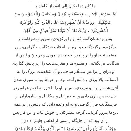
مَا كانَ وَمَا يَكُونُ إِلَىٰ انْقِضاءِ خَلْقِكَ ،
ثُمَّ نَصَرْتَهُ بِالرُّعْبِ ، وَحَفَفْتَهُ بِجَبْرَئِيلَ وَمِيكائِيلَ وَالْمُسَوِّمِينَ مِنْ
مَلائِكَتِكَ ، وَوَعَدْتَهُ أَنْ تُظْهِرَ دِينَهُ عَلَى الدِّينِ كُلِّهِ وَلَوْ كَرِهَ
الْمُشْرِكُونَ ، وَذٰلِكَ بَعْدَ أَنْ بَوَّأْتَهُ مُبَوَّأَ صِدْقٍ مِنْ أَهْلِهِ؛
پس بود همان‌گونه که او را برگزیدی، سرور مخلوقاتت و
برگزیده برگزیدگانت و برترین انتخاب شدگانت و گرامی‌ترین
معتمدانت، او را بر پیامبرانت مقدم نمودی و بر جنّ و انس از
بندگانت برانگیختی و مشرق‌ها و مغرب‌هایت را زیر پایش گذاردی
و براق را برایش مسخّر ساختی و آن شخصیت بزرگ را به
آسمانت بالا بردی و دانش آنچه بوده و خواهد بود تا سپری شدن
آفرینشت را به او سپردی، سپس او را با فرو انداختن هراس در
دل دشمن یاری دادی و به جبرائیل و میکائیل و نشان‌داران از
فرشتگانت قرار گرفتی و به او وعده دادی که دینش را بر همه
دین‌ها پیروز گردانی گرچه مشرکان را خوش نیاید و این کار پس
از آن بود که در جایگاه راستی از اهلش جایش دادی؛
وَجَعَلْتَ لَهُ وَلَهُمْ أَوَّلَ بَيْتٍ وُضِعَ لِلنّٰاسِ لَلَّذِي بِبَكَّةَ مُبٰارَكاً وَ هُدىً