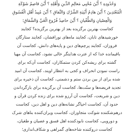
وَحُدُودِهِ ؟ أَيْنَ مُحْيِي مَعالِمِ الدِّينِ وَأَهْلِهِ ؟ أَيْنَ قاصِمُ شَوْكَةِ
الْمُعْتَدِينَ ؟ أَيْنَ هادِمُ أَبْنِيَةِ الشِّرْكِ وَالنِّفاقِ ؟ أَيْنَ مُبِيدُ أَهْلِ الْفُسُوقِ
وَالْعِصْيانِ وَالطُّغْيانِ ؟ أَيْنَ حاصِدُ فُرُوعِ الْغَيِّ وَالشِّقاقِ؛
کجاست بهترین برگزیده بعد از بهترین برگزیده؟ کجایند
خورشیدهای تابان، کجایند ماه‌های نورافشان، کجایند ستارگان
فروزان، کجایند پرچم‌های دین و پایه‌های دانش، کجاست آن
باقیمانده خدا که از عترت هدایتگر خالی نشود، کجاست آن مهیا
گشته برای ریشه‌کن کردن ستمکاران، کجاست آن‌که برای
راست نمودن انحراف و کجی به انتظار اویند، کجاست آن امید
شده برای از بین بردن ستم و دشمنی، کجاست آن ذخیره برای
تجدید فریضه‌ها و سنّت‌ها، کجاست آن برگزیده برای بازگرداندن
دین و شریعت، کجاست آن آرزو شده برای زنده کردن قرآن و
حدود آن، کجاست احیاگر نشانه‌های دین و اهل دین، کجاست
درهم‌شکننده شوکت متجاوزان، کجاست ویران‌کننده بناهای شرک
و دورویی، کجاست نابودکننده اهل فسق و عصیان و طغیان،
کجاست دروکننده شاخه‌های گمراهی و شکاف‌اندازی؛