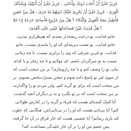
عَزِيزٌ عَلَيَّ أَنْ أُجَابَ دُونَكَ وَأُناغَىٰ ، عَزِيزٌ عَلَيَّ أَنْ أَبْكِيَكَ وَيَخْذُلَكَ
الْوَرَىٰ ، عَزِيزٌ عَلَيَّ أَنْ يَجْرِيَ عَلَيْكَ دُونَهُمْ مَا جَرَىٰ ، هَلْ مِنْ مُعِينٍ
فَأُطِيلَ مَعَهُ الْعَوِيلَ وَالْبُكاءَ ؟ هَلْ مِنْ جَزُوعٍ فَأُساعِدَ جَزَعَهُ إِذا خَلا
؟ هَلْ قَذِيَتْ عَيْنٌ فَساعَدَتْها عَيْنِي عَلَى الْقَذَىٰ؛
جانم فدایت، تو درخت ریشه‌دار مجدی که هم‌طرازی نپذیرد،
جانم فدایت، تو نعمت دیرینه‌ای که او را مانندی نیست، جانم
فدایت، تو قرین شرفی که وی را برابری نیست، تا چه زمانی
نسبت به تو سرگردان باشم، ای مولایم و تا چه زمان و با کدام
بیان، تو را وصف کنم و با چه رازونیازی؟ بر من سخت است که
از سوی غیر تو پاسخ داده شوم و سخن مسرّت‌بخش بشنوم، بر
من سخت است که برای تو گریه کنم، ولی مردم تو را وا‌گذارند،
بر من سخت است که بر تو بگذرد و نه بر دیگران آنچه گذشت،
آیا کمک کننده‌ای هست که فریاد و گریه را در کنارش طولانی
کنم؟ آیا بی‌تابی هست که او را در بی‌تابی‌اش، هنگامی که خلوت
کند یاری رسانم؟ آیا چشمی هست که خار فراق در آن جا گرفته،
پس چشم من او را بر آن خار خلیدگی مساعدت کند؟