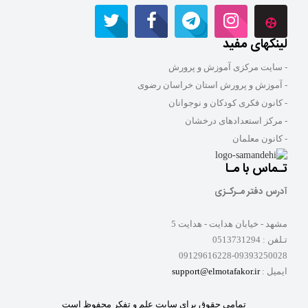
لینکهای مفید
- سایت مرکزی آموزش و پرورش
- آموزش و پرورش استان خراسان رضوی
- کانون فکری کودکان و نوجوانان
- مرکز استعدادهای درخشان
- کانون معلمان
تـماس با مـا
آدرس دفتر مـرکـزی
مشهد - خیابان هدایت - هدایت 5
تـلفن :
0513731294
09129616228-09393250028
ایمیل :
support@elmotafakor.ir
تمامی حقوق برای سایت علم و تفکر محفوظ است