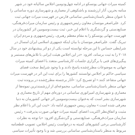
كميته ميراث جهانى يونسكو در ادامه چهل‌و‌دومين اجلاس ساليانه خود در شهر
منامه بحرين، آثار ارزشمند و باشكوهى از معمارى و شهرسازى دوره ساسانى را
با عنوان منظر باستان‌شناسى ساسانى فارس در فهرست ميراث جهانى ثبت
كرد. علی‌اصغر مونسان معاون رئیس‌جمهوری و رئیس سازمان میراث‌فرهنگی،
صنایع‌دستی و گردشگری با اعلام این خبر، ثبت بیست‌وسومین اثر کشورمان در
فهرست جهانی یونسکو را به مقام معظم رهبری، رئیس‌جمهوری و مردم ایران
تبریک گفت. علی‌اصغر مونسان با بیان اینکه جمهوری اسلامی ایران امسال در
شرایطی حساس تا این مرحله توانسته است یکی از دو اثر پیشنهادی خود در سال
۲۰۱۸ را به ثبت برساند، افزود: «در این اجلاس هیئت ایرانی با تلاش‌های مستمر و
پیگیری‌های فنی با برگزاری جلسات کارشناسی متعدد با اعضای کمیته میراث
جهانی به موضوعات مطرح‌شده پاسخ دادند و با وجود شرایط سخت فضای
سیاسی حاکم بر اجلاس توانستند کشورها را برای ثبت این اثر در فهرست میراث
جهانی متقاعد کنند.» او تصریح کرد: «آثار برجسته مطرح‌شده در پرونده ثبت
جهانی منظر باستان‌شناسی ساسانی، مجموعه‌ای از ارزشمندترین نمونه‌ها از
معماری و شهرسازی امپراتوری ساسانی در دوره‌ای مهم از تاریخ معماری و
شهرسازی بشر است که به‌عنوان بیست‌و‌سومین اثر جهانی کشورمان به دنیا
معرفی شده است.» معاون رییس جمهوری ادامه داد: «ثبت این اثر با اعلام نظر
مثبت و اتفاق‌نظر اکثریت اعضای کمیته میراث جهانی صورت پذیرفت.» رئیس
سازمان میراث‌فرهنگی، صنایع‌دستی و گردشگری افزود: «با توجه به نظرات
کارشناسی برخی کشورهای کمیته به درخواست رئیس اجلاس، تصویب قطعنامه
مربوط به منظر باستان‌شناسی ساسانی بررسی شد و با وجود تأثیرات سیاسی