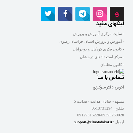
لینکهای مفید
- سایت مرکزی آموزش و پرورش
- آموزش و پرورش استان خراسان رضوی
- کانون فکری کودکان و نوجوانان
- مرکز استعدادهای درخشان
- کانون معلمان
تـماس با مـا
آدرس دفتر مـرکـزی
مشهد - خیابان هدایت - هدایت 5
تـلفن :
0513731294
09129616228-09393250028
ایمیل :
support@elmotafakor.ir