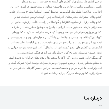
برخی کشورها، بسیاری از کشورهای کمیته به حمایت از پرونده منظر
باستان‌شناسی ساسانی فارس پرداختند.» معاون رئیس‌جمهوری گفت: «در این
اجلاس، اصلاحیه اظهارنظر ایکوموس توسط کشور اسپانیا مطرح شد و از جانب
کشورهای استرالیا، مجارستان، آذربایجان، چین، کویت، تونس حمایت شد و
کشورهای برزیل، زیمبابوه، تانزانیا و گواتمالا در راستای تأیید ارزش‌های این اثر
سخنرانی کردند. هم‌چنین هیئت ایرانی با پاسخ به موضوع مطرح‌شده از طرف
کشور نروژ بر معیارهای دو، سه و پنج تأکید کردند.» او اضافه کرد: «کشورهای
کوبا، بورکینافاسو، بوسنی و اوگاندا نیز با تأکید بر معیارهای دوم و سوم و پنجم بر
ثبت این اثر در فهرست میراث جهانی رأی مثبت دادند و در ادامه با نظر مساعد
ایکوموس و کشورهای عضو کمیته این اثر به‌اتفاق آرا در فهرست میراث جهانی به
ثبت رسید.» مونسان تصریح کرد: «سازمان میراث‌فرهنگی صنایع‌دستی و
گردشگری این دستاورد بزرگ را که با سختی‌ها و تلاش‌های فراوان به دست آمد،
به مقام معظم رهبری، رییس جمهوری و مردم میراث دوست ایران تبریک گفته و
امیدوار است با یاری مردم و جامعه تخصصی در این مسیر گام‌های بلندتری برای
سرافرازی کشور و ملت بزرگ ایران برداشته شود.»
دربـاره مـا
""