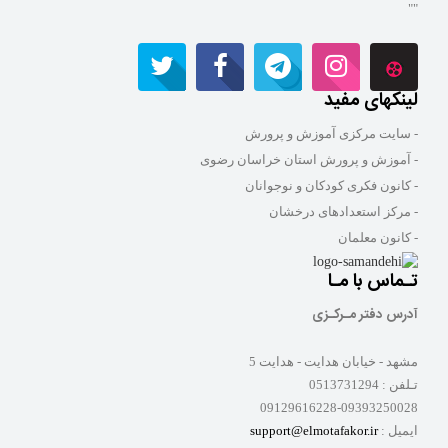
"
ینکهای مفید
 سایت مرکزی آموزش و پرورش
 آموزش و پرورش استان خراسان رضوی
 کانون فکری کودکان و نوجوانان
 مرکز استعدادهای درخشان
 کانون معلمان
ـماس با مـا
درس دفتر مـرکـزی
شهد - خیابان هدایت - هدایت 5
ـلفن :
0513731294
09129616228-0939325002
یمیل :
support@elmotafakor.ir