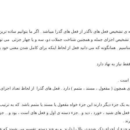
تشخیص فعل های ناگذر از فعل های گذرا میباشد . اگر ما بتوانیم ساده ترین 
 و تشخیص اجزای جمله و همچنین شناخت جملات دو، سه و یا چهار جزئی می توان
سیم . همانگونه که می دانید فعل از لحاظ اینکه برای کامل شدن معنی خود ب
 است .
یگری همچون ( مفعول ، مسند ، متمم ) دارد . فعل های گذرا از لحاظ تعداد اجزای 
ز به یک جزء دیگر دارند این جزء خواه مفعول یا مسند یا متمم باشد. که به ترتیب 
فعل های شنید ، خورد ، دید و...جزء دسته ی اول و فعل های است ، بود و... ج
رند .