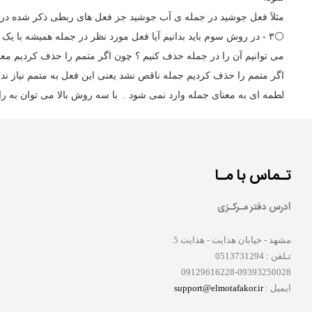
مثلاَ فعل جوشید در جمله ی آب جوشید جز فعل های ربطی ذکر شده در با
⚪️۳ - در روش سوم باید بدانیم آیا فعل مورد نظر در جمله همیشه ب
می توانیم آن را در جمله حذف کنیم ؟ چون اگر متمم را حذف کردیم معن
اگر متمم را حذف کردیم جمله ناقص نشد یعنی این فعل به متمم نیاز ندا
لطمه ای به معنای جمله وارد نمی شود . با سه روش بالا می توان به را
تـماس با مـا
آدرس دفتر مـرکـزی
مشهد - خیابان هدایت - هدایت 5
تـلفن :
0513731294
09129616228-09393250028
ایمیل :
support@elmotafakor.ir