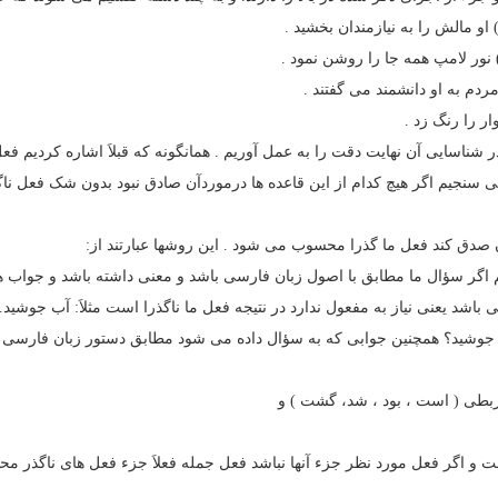
 او مالش را به نیازمندان بخشید .
 نور لامپ همه جا را روشن نمود .
ردم به او دانشمند می گفتند .
ر را رنگ زد .
ر شناسایی آن نهایت دقت را به عمل آوریم . همانگونه که قبلاَ اشاره کردیم فع
ی می سنجیم اگر هیچ کدام از این قاعده ها درموردآن صادق نبود بدون شک فعل 
آن صدق کند فعل ما گذرا محسوب می شود . این روشها عبارتند از:
یم اگر سؤال ما مطابق با اصول زبان فارسی باشد و معنی داشته باشد و جواب 
اشد یعنی نیاز به مفعول ندارد در نتیجه فعل ما ناگذرا است مثلاَ: آب جوشید.
 جوشید؟ همچنین جوابی که به سؤال داده می شود مطابق دستور زبان فارسی 
ا است و اگر فعل مورد نظر جزء آنها نباشد فعل جمله فعلاَ جزء فعل های ناگذر