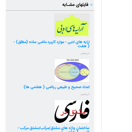
فایلهای مشـابه
ارایه های ادبی - موارد کاربرد ماضی ساده (مطلق) -
( هفت
درسی
اعداد صحیح و طبیعی ریاضی ( هفتمی ها)
درسی
ساختمان واژه های مشتق/مرکب/مشتق مرکب -