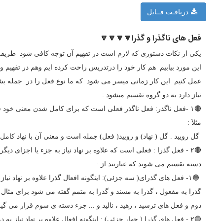
دریافـت فــایل
فعل های ناگذرا و گذرا🔽🔽🔽🔽
یکی از نکات دستوری که لازم است در تفهیم آن توجه کافی شود طریقه ی 
این مورد بیابیم هم کار خود را درتدریس راحت کرده ایم وهم در تفهیم
عمل کنیم این کار زمانی میسر می شود که ما نوع فعل را در جمله بشنا
نیاز دارد به دو گروه تقسیم میشود :
🔴۱ -فعل ناگذر: فعل ناگذر فعلی است که برای کامل شدن معنی خود فقط نیاز به نهاد دارد
مثلاَ :
گل رویید . گل ( نهاد) و رویید( فعل) جمله است و معنی آن با نهاد کامل
🔴۲ - فعل گذرا : فعلی است که علاوه بر نهاد نیاز به جزء یا اجزای د
دسته تقسیم می شوند که عبارتند از :
🔵۱- فعل های گذرای( سه جزئی): اینگونه افعال گذرا علاوه بر نهاد نیا
گذرا به مفعول ، گذرا به مسند و گذرا به متمم گفته می شود برای مثال 
دوم و فعل های ترسید ، رهید ، نالید و ... جزء دسته ی سوم قرار می گی
🔵۲ - فعل های گذرا ( چهار جزئی) : اینگونه افعال علاوه بر نهاد نیاز به دو جزء از اجزای ذکر شده در بالا را دارند. و به چند دسته تقسیم می شوند که عبارتند از :