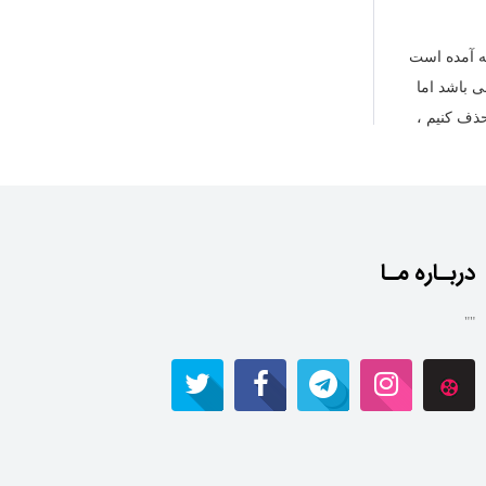
فه آمده است
ی باشد اما
حذف کنیم ،
دربـاره مـا
""