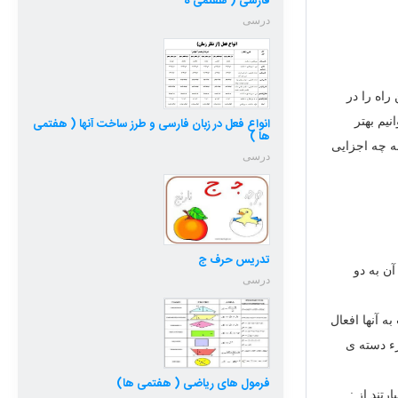
فارسی ( هفتمی ه
درسی
راه را در
یم بهتر
انواع فعل در زبان فارسی و طرز ساخت آنها ( هفتمی
ها )
ه چه اجزایی
درسی
تدریس حرف ج
آن به دو
درسی
به آنها افعال
زء دسته ی
فرمول های ریاضی ( هفتمی ها)