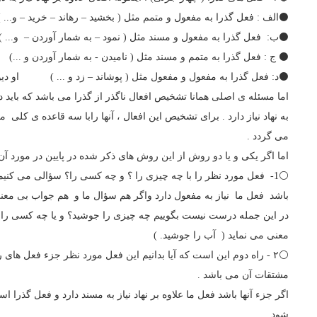
⚫️الف : فعل گذرا به مفعول و متمم مثل ( بخشید – رهاند – خرید – و... )
⚫️ب: فعل گذرا به مفعول و مسند مثل ( نمود – به شمار آوردن – و... )
⚫️ ج : فعل گذرا به متمم و مسند مثل ( نامیدن - به شمار آوردن و ...) م
⚫️د: فعل گذرا به مفعول و مفعول مثل ( پوشاند – زد و ... ) او دیوا
اما مسئله ی اصلی همانا تشخیص افعال ناگذر از گذرا می باشد که باید د
به نهاد نیاز دارد . برای تشخیص این افعال ، آنها رابا سه قاعده ی کل
می گردد .
اما اگر یکی و یا دو روش از این روش های ذکر شده در پایین در مورد 
⚪️1- فعل مورد نظر را با چه چیزی را ؟ و چه کسی را؟ سؤالی می کن
باشد فعل ما نیاز به مفعول دارد واگر هم سؤال ما و هم جواب بی معنی ب
در این جمله درست نیست بگوییم چه چیزی را جوشید؟ و یا چه کسی را
معنی می نماید ( آب را جوشید. )
⚪️۲ - راه دوم این است که آیا بدانیم این فعل مورد نظر جزء فعل های ربطی ( است ، بود ، شد، گشت ) و
مشتقات آن می باشد .
اگر جزء آنها باشد فعل ما علاوه بر نهاد نیاز به مسند دارد و فعل گذر
شود.