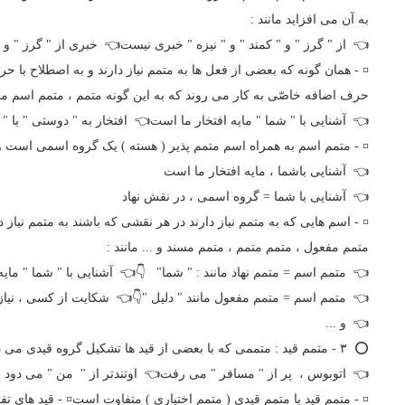
به آن می افزاید مانند :
👈 از " گرز " و " کمند " و " نیزه " خبری نیست👈 خبری از " گرز " و "
¤ - همان گونه که بعضی از فعل ها به متمم نیاز دارند و به اصطلاح با حر
حرف اضافه خاصّی به کار می روند که به این گونه متمم ، متمم اسم می 
👈 آشنایی با " شما " مایه افتخار ما است👈 افتخار به " دوستی " با " 
¤ - متمم اسم به همراه اسم متمم پذیر ( هسته ) یک گروه اسمی است وبه
👈 آشنایی باشما ، مایه افتخار ما است
👈 آشنایی با شما = گروه اسمی ، در نقش نهاد
¤ - اسم هایی که به متمم نیاز دارند در هر نقشی که باشند به متمم نیاز
متمم مفعول ، متمم متمم ، متمم مسند و ... مانند :
👈 متمم اسم = متمم نهاد مانند : " شما" 👇👈 آشنایی با " شما " مای
👈 متمم اسم = متمم مفعول مانند " دلیل "👇👈 شکایت از کسی ، نیاز ب
👈 و ...
⭕️ ۳ - متمم قید : متممی که با بعضی از قید ها تشکیل گروه قیدی می دهند مانند :
👈 اتوبوس ، پر از " مسافر " می رفت👈 اوتندتر از " من " می دود
¤ - متمم قید با متمم قیدی ( متمم اختیاری ) متفاوت است¤ - قید های ت