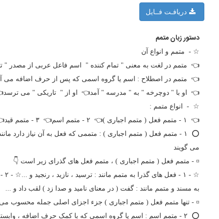
دریافـت فــایل
دستور زبان متمم
☆ - متمم و انواع آن
از مصدر " تتمیم " به معنی " تمام کردن " ، " کامل کردن " و ... است
در اصطلاح : اسم یا گروه اسمی که پس از حرف اضافه می آید مانند 👇
 او از " تاریکی " می ترسد👈 آشنایی با " شما " مایه افتخار ما است
☆ - انواع متمم :
👈 ۱ - متمم فعل ( متمم اجباری )👈 ۲ - متمم اسم👈 ۳ - متمم قید👈 ۴ - متمم صفت👈 ۵ - متمم صوت ( شبه جمله )👈 ۶ - متمم قیدی ( متمم اختیاری )
نجید👈 او ، درس را به " دانش آموز " فهماند👈 همه به " او " پهلوان
می گویند
¤ - متمم فعل ( متمم اجباری ) ، متمم فعل های گذرای زیر است 👇
به مسند و متمم مانند : گفت ( در معنای نامید و صدا زد ) لقب داد و ...
نها متمم فعل ( متمم اجباری ) جزء اجزای اصلی جمله محسوب می شود
گیرد ( و در جمله در پی اسمی یا پیش از اسمی می آید ) و توضیحی