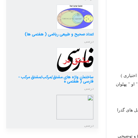
اعداد صحیح و طبیعی ریاضی ( هفتمی ها)
درسی
ساختمان واژه های مشتق/مرکب/مشتق مرکب -
فارسی ( هفتمی ه
 او " پهلوان
درسی
زید ، رنجید و ...☆ - ۲ - فعل های گذرا به مفعول و متمم مانند : ترساند ، چسباند ، خرید و...☆ - ۳ - فعل های گذرا
درسی
) و توضیحی