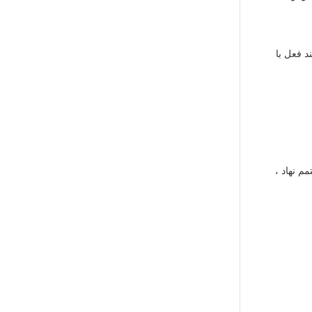
د فعل با
م نهاد ،