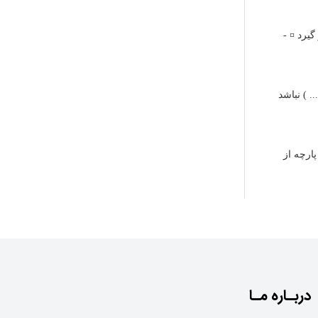
یرد ¤ -
. ) نباشد
ارچه از
دربـاره مـا