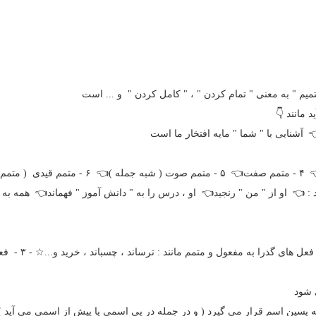
👈 متمم در لغت به معنی " تمام کننده " اسم فاعل عربی 
👈 متمم 
👈 او با " دوچرخه " به " مدرسه " آمد
فعل ( متمم اجباری ) : متممی که فعل به آن نیاز دارد مانند : 👈 او از " من " ر
ترساند ، چسباند ، خرید و...☆ - ۳ - فعل های گذرا
¤ - ت
م اسم : اسم یا گروه اسمی که با کمک حرف اضافه ، وابسته پسین اسم قرار می 