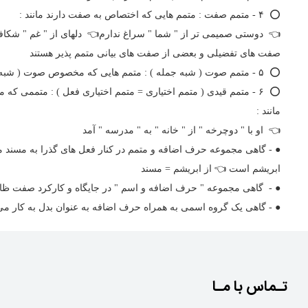
⭕️ ۴ - متمم صفت : متمم هایی که اختصاص به صفت دارند مانند :
👈 دوستی صمیمی تر از " شما " سراغ ندارم👈 دلهای از " غم " شکافت
صفت های تفضیلی و بعضی از صفت های بیانی متمم پذیر هستند
⭕️ ۵ - متمم صوت ( شبه جمله ) : متمم هایی که مخصوص صوت ( شبه جمله ) باشند مانند :👈 حیف از این همه زحمت👈 دریغ از این همه دوستی
⭕️ ۶ - متمم قیدی ( متمم اختیاری = متمم اختیاری فعل ) : متممی که
مانند :
👈 او با " دوچرخه " از " خانه " به " مدرسه " آمد
● - گاهی مجموعه حرف اضافه و متمم در کنار فعل های گذرا به مسند م
ابریشم است 👈 از ابریشم = مسند
● - گاهی مجموعه " حرف اضافه و اسم‌ " در جایگاه و کارکرد صفت ظا
● - گاهی یک گروه اسمی به همراه حرف اضافه به عنوان بدل به کار می رود
تـماس با مـا