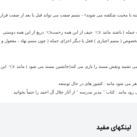
ه با محبت شکفته می شوند¤ - متمم صفت می تواند قبل یا بعد از صفت قرار گ
 مخصوص ( متمم اجباری ) فعل یا دیگر اجزای جمله ( چون متمم نهاد ، مفعول و ..
ی نشیند ونقش مسند را بازی می کند(جانشین مسند می شود ) مانند :👈 این پ
هر می شود مانند : کشور های در حال توسعه
 مانند : کتاب " مدیر مدرسه " از آثار جلال آل احمد را حتماً بخوانید
لینکهای مفید