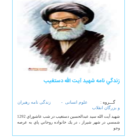
زندگي نامه شهيد آيت الله دستغيب
گـــروه :
علوم انسانی -
زندگی نامه رهبران
و بزرگان انقلاب
شهيد آيت الله سيد عبدالحسين دستغيب در شب عاشوراي 1292
شمسي در شهر شيراز ، در يك خانواده روحاني پاي به عرصه
وجو