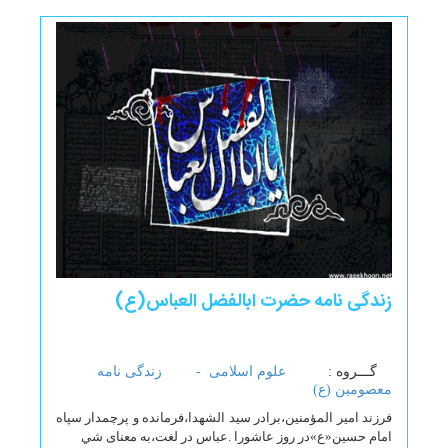
زندگی نامه حضرت ابالفضل العباس(ع)
گـــروه :
علوم اسلامی -
زندگی نامه
معصومین (ع)
فرزند امير المؤمنين،برادر سيد الشهدا،فرمانده و پرچمدار سپاه
امام حسين«ع»در روز عاشورا .عباس در لغت،به معناى شي