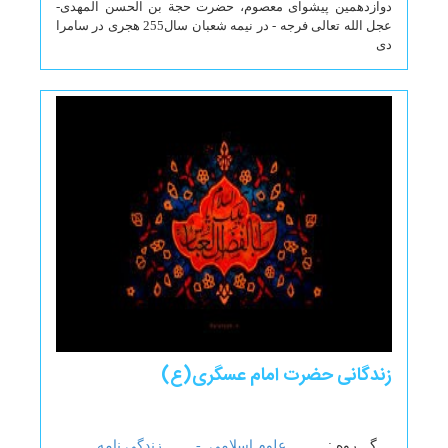
دوازدهمین پیشواى معصوم، حضرت حجة بن الحسن المهدى-
عجل الله تعالى فرجه - در نیمه شعبان سال255 هجرى در سامرا
دی
زندگانی حضرت امام عسگری(ع)
گـــروه :
علوم اسلامی -
زندگی نامه