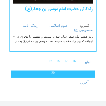
زندگانی حضرت امام موسی بن جعفر(ع)
گـــروه :
علوم اسلامی -
زندگی نامه
معصومین (ع)
روز هفتم ماه صفر سال صد و بیست و هشتم یا هجری در «
ابواء» که بین راه مکه به مدینه است موسی بن جعفر (ع) به دنیا
19
18
17
16
...
اولین
20
...
آخرین