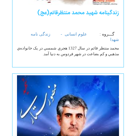
زندگینامه شهید محمد منتظرقائم(عج)
گـــروه :
علوم انسانی -
زندگی نامه
شهدا
محمد منتظر قائم در سال 1327 هجري شمسي در يک خانواده‌ي
مذهبي و کم بضاعت در شهر فردوس به دنيا آمد.