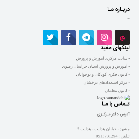
دربـاره مـا
""
لینکهای مفید
- سایت مرکزی آموزش و پرورش
- آموزش و پرورش استان خراسان رضوی
- کانون فکری کودکان و نوجوانان
- مرکز استعدادهای درخشان
- کانون معلمان
تـماس با مـا
آدرس دفتر مـرکـزی
مشهد - خیابان هدایت - هدایت 5
تـلفن :
0513731294