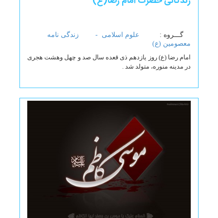
زندگانی حضرت امام رضا(ع)
گـــروه :
علوم اسلامی -
زندگی نامه
معصومین (ع)
امام رضا (ع) روز یازدهم ذی قعده سال صد و چهل وهشت هجری
در مدینه منوره، متولد شد .