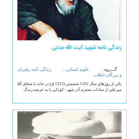
زندگی نامه شهيد آيت الله مدنی
گـــروه :
علوم انسانی -
زندگی نامه رهبران
و بزرگان انقلاب
يكي از روزهاي سال 1292 شمسي (1323 ق) در خانه با صفاي آقا
ميرعلي از سادات محترم آذر شهر - كودكي پا به عرصه زندگ