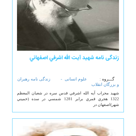
زندگی نامه شهيد آيت الله اشرفي اصفهاني
گـــروه :
علوم انسانی -
زندگی نامه رهبران
و بزرگان انقلاب
شهيد محراب آيه الله اشرفي قدس سره در شعبان المعظم
1322 هجري قمري برابر 1281 شمسي در سده (خميني
شهر)‌اصفهان در