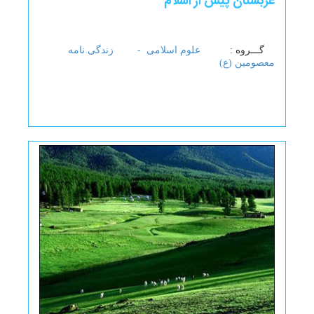
عربستان پیش از اسلام
گـــروه :
علوم اسلامی -
زندگی نامه
معصومین (ع)