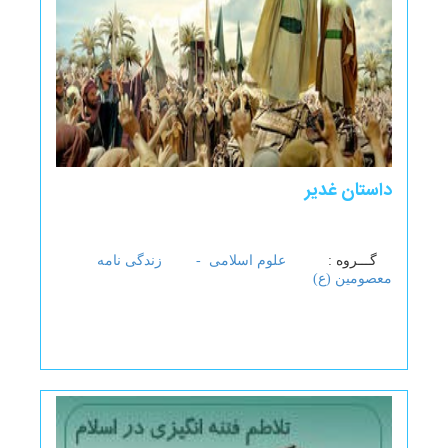
داستان غدیر
گـــروه :
علوم اسلامی -
زندگی نامه
معصومین (ع)