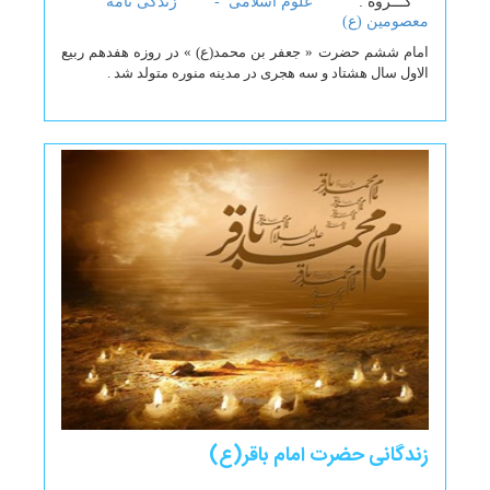
گـــروه :
علوم اسلامی -
زندگی نامه
معصومین (ع)
امام ششم حضرت « جعفر بن محمد(ع) » در روزه هفدهم ربیع
الاول سال هشتاد و سه هجری در مدینه منوره متولد شد .
زندگانی حضرت امام باقر(ع)