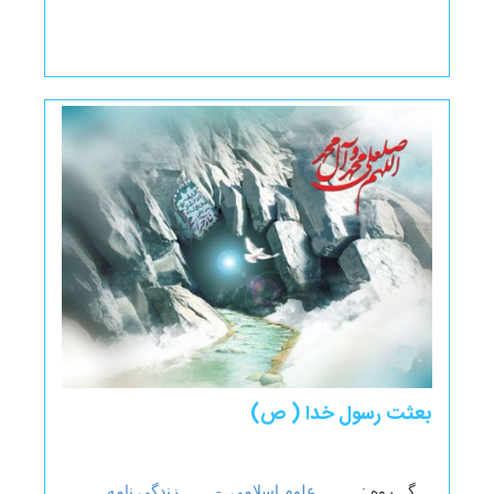
بعثت رسول خدا ( ص)
گـــروه :
علوم اسلامی -
زندگی نامه