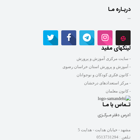
دربـاره مـا
""
لینکهای مفید
- سایت مرکزی آموزش و پرورش
- آموزش و پرورش استان خراسان رضوی
- کانون فکری کودکان و نوجوانان
- مرکز استعدادهای درخشان
- کانون معلمان
تـماس با مـا
آدرس دفتر مـرکـزی
مشهد - خیابان هدایت - هدایت 5
تـلفن :
0513731294